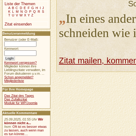
Sc
Liste der Themen
A
B
C
D
E
F
G
H
I
J
K
L
M
N
O
P
Q
R
S
„
In eines and
T
U
V
W
X
Y
Z
Zitat einsenden
schneiden wie i
Benutzeranmeldung
Benutzer (oder E-Mail):
Kennwort:
Zitat mailen, komment
Kennwort vergessen?
Mitglieder können ihre
Lieblingszitate verwalten, im
Forum diskutieren u.v.m. ...
Schon angemeldet?
Mitgliederliste
Für Ihre Homepage
Das Zitat des Tages
Das Zufallszitat
Module für WP/Joomla
Aktuelle Kommentare
25.09.2025, 01:55 Uhr
Wir
können nicht a...
hsm
:
Oft ist es besser etwas
zu lassen, auch wenn man
es tun könnte....