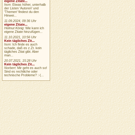
eigene Zitate...
hsm
: Etwas höher, unterhalb
der Listen 'Autoren' und
'Themen' findest du den
Hinwei...
11.09.2024, 09:36 Uhr
eigene Zitate...
Helmut König
: Wie kann ich
eigene Zitate hinzufügen...
11.10.2021, 10:56 Uhr
Kein tägliches Zit...
hsm
: Ich finde es auch
schade, daß es z.Zt. kein
tägliches Zitat gibt. Aber
man...
20.07.2021, 15:28 Uhr
Kein tägliches Zit...
Norbert
: Mir geht es auch so!
Sind es rechtliche oder
technische Probleme? :-(...