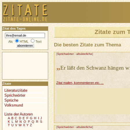
Zitat des Tages
Zitate zum
Als
HTML
Text
Die besten Zitate zum Thema
[
Sprichwörter
-
altväterliche
]
„
Er läßt den Schwanz hängen wi
Zitat mailen, kommentieren etc. ...
Zitate
Literaturzitate
Sprichwörter
Sprüche
Volksmund
Liste der Autoren
A
B
C
D
E
F
G
H
I
J
K
L
M
N
O
P
Q
R
S
T
U
V
W
X
Y
Z
[
Sprichwörter
-
altväterliche
]