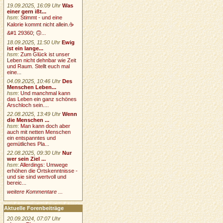
19.09.2025, 16:09 Uhr
Was
einer gern ißt...
hsm
:
Stimmt - und eine
Kalorie kommt nicht allein.☕
&#1 29360; 🙃...
18.09.2025, 11:50 Uhr
Ewig
ist ein lange...
hsm
:
Zum Glück ist unser
Leben nicht dehnbar wie Zeit
und Raum. Stellt euch mal
eine...
04.09.2025, 10:46 Uhr
Des
Menschen Leben...
hsm
:
Und manchmal kann
das Leben ein ganz schönes
Arschloch sein....
22.08.2025, 13:49 Uhr
Wenn
die Menschen ...
hsm
:
Man kann doch aber
auch mit netten Menschen
ein entspanntes und
gemütliches Pla...
22.08.2025, 09:30 Uhr
Nur
wer sein Ziel ...
hsm
:
Allerdings: Umwege
erhöhen die Ortskenntnisse -
und sie sind wertvoll und
bereic...
weitere Kommentare ...
Aktuelle Forenbeiträge
20.09.2024, 07:07 Uhr