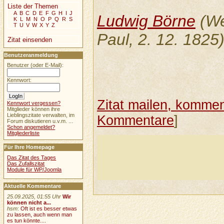
Liste der Themen
A
B
C
D
E
F
G
H
I
J
Ludwig Börne
(We
K
L
M
N
O
P
Q
R
S
T
U
V
W
X
Y
Z
Paul, 2. 12. 1825
Zitat einsenden
Benutzeranmeldung
Benutzer (oder E-Mail):
Kennwort:
Zitat mailen, komment
Kennwort vergessen?
Mitglieder können ihre
Lieblingszitate verwalten, im
Kommentare
]
Forum diskutieren u.v.m. ...
Schon angemeldet?
Mitgliederliste
Für Ihre Homepage
Das Zitat des Tages
Das Zufallszitat
Module für WP/Joomla
Aktuelle Kommentare
25.09.2025, 01:55 Uhr
Wir
können nicht a...
hsm
:
Oft ist es besser etwas
zu lassen, auch wenn man
es tun könnte....