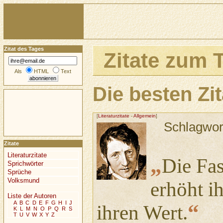
Zitat des Tages
Zitate zum
Als
HTML
Text
Die besten Z
[
Literaturzitate
-
Allgemein
]
Schlagwor
Zitate
Literaturzitate
„
Die Fas
Sprichwörter
Sprüche
Volksmund
erhöht ih
Liste der Autoren
A
B
C
D
E
F
G
H
I
J
“
ihren Wert.
K
L
M
N
O
P
Q
R
S
T
U
V
W
X
Y
Z