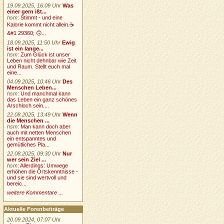
19.09.2025, 16:09 Uhr
Was
einer gern ißt...
hsm
:
Stimmt - und eine
Kalorie kommt nicht allein.☕
&#1 29360; 🙃...
18.09.2025, 11:50 Uhr
Ewig
ist ein lange...
hsm
:
Zum Glück ist unser
Leben nicht dehnbar wie Zeit
und Raum. Stellt euch mal
eine...
04.09.2025, 10:46 Uhr
Des
Menschen Leben...
hsm
:
Und manchmal kann
das Leben ein ganz schönes
Arschloch sein....
22.08.2025, 13:49 Uhr
Wenn
die Menschen ...
hsm
:
Man kann doch aber
auch mit netten Menschen
ein entspanntes und
gemütliches Pla...
22.08.2025, 09:30 Uhr
Nur
wer sein Ziel ...
hsm
:
Allerdings: Umwege
erhöhen die Ortskenntnisse -
und sie sind wertvoll und
bereic...
weitere Kommentare ...
Aktuelle Forenbeiträge
20.09.2024, 07:07 Uhr