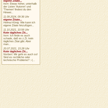
eigene Zitate...
hsm
: Etwas höher, unterhalb
der Listen 'Autoren' und
'Themen' findest du den
Hinwei...
11.09.2024, 09:36 Uhr
eigene Zitate...
Helmut König
: Wie kann ich
eigene Zitate hinzufügen...
11.10.2021, 10:56 Uhr
Kein tägliches Zit...
hsm
: Ich finde es auch
schade, daß es z.Zt. kein
tägliches Zitat gibt. Aber
man...
20.07.2021, 15:28 Uhr
Kein tägliches Zit...
Norbert
: Mir geht es auch so!
Sind es rechtliche oder
technische Probleme? :-(...