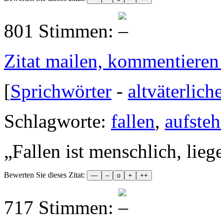
801 Stimmen:
Zitat mailen, kommentieren e
[
Sprichwörter
-
altväterlich
Schlagworte:
fallen
,
aufste
„
Fallen ist menschlich, lieg
Bewerten Sie dieses Zitat:
717 Stimmen: