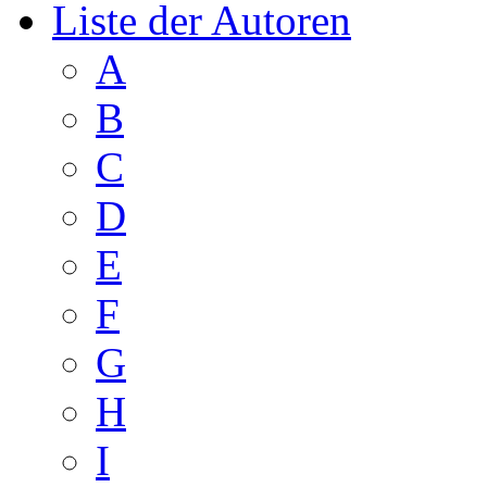
Liste der Autoren
A
B
C
D
E
F
G
H
I