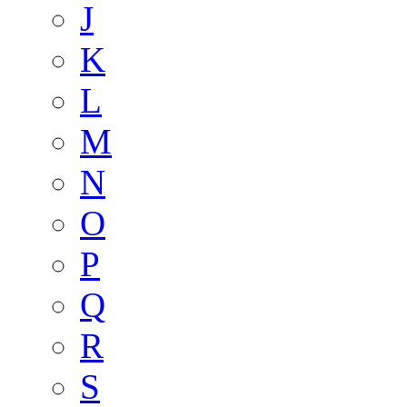
J
K
L
M
N
O
P
Q
R
S