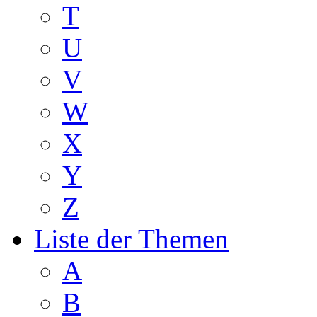
T
U
V
W
X
Y
Z
Liste der Themen
A
B