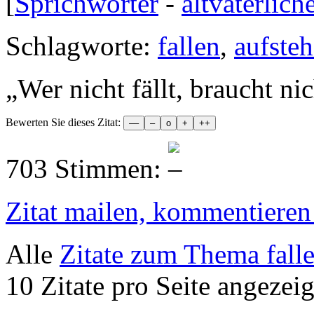
[
Sprichwörter
-
altväterlich
Schlagworte:
fallen
,
aufste
„
Wer nicht fällt, braucht ni
Bewerten Sie dieses Zitat:
703 Stimmen:
Zitat mailen, kommentieren e
Alle
Zitate zum Thema fall
10 Zitate pro Seite angezeig