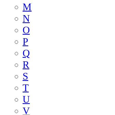
M
N
O
P
Q
R
S
T
U
V