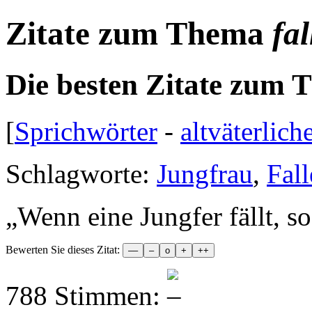
Zitate zum Thema
fal
Die besten Zitate zum
[
Sprichwörter
-
altväterlich
Schlagworte:
Jungfrau
,
Fal
„
Wenn eine Jungfer fällt, so
Bewerten Sie dieses Zitat:
788 Stimmen: