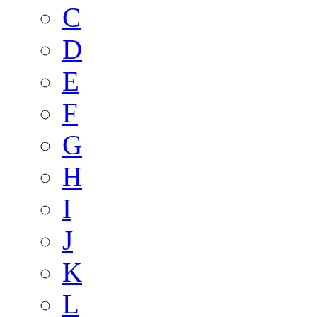
C
D
E
F
G
H
I
J
K
L