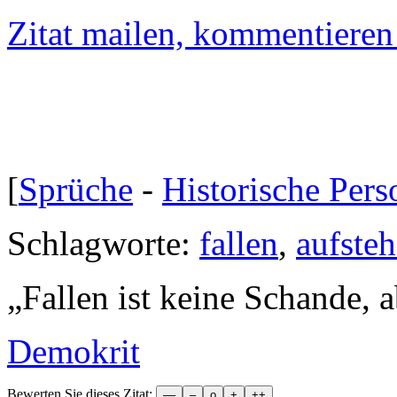
Zitat mailen, kommentieren e
[
Sprüche
-
Historische Per
Schlagworte:
fallen
,
aufste
„
Fallen ist keine Schande, 
Demokrit
Bewerten Sie dieses Zitat: