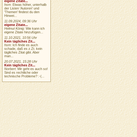
eigene Zitate...
hsm
: Etwas höher, unterhalb
der Listen 'Autoren' und
'Themen' findest du den
Hinwei...
11.09.2024, 09:36 Uhr
eigene Zitate...
Helmut König
: Wie kann ich
eigene Zitate hinzufügen...
11.10.2021, 10:56 Uhr
Kein tägliches Zit...
hsm
: Ich finde es auch
schade, daß es z.Zt. kein
tägliches Zitat gibt. Aber
man...
20.07.2021, 15:28 Uhr
Kein tägliches Zit...
Norbert
: Mir geht es auch so!
Sind es rechtliche oder
technische Probleme? :-(...