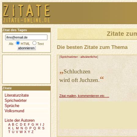
Zitat des Tages
Zitate z
Als
HTML
Text
Die besten Zitate zum Thema
[
Sprichwörter
-
altväterliche
]
„
Schluchzen
“
wird oft Juchzen.
Zitate
Literaturzitate
Zitat mailen, kommentieren etc. ...
Sprichwörter
Sprüche
Volksmund
Liste der Autoren
A
B
C
D
E
F
G
H
I
J
K
L
M
N
O
P
Q
R
S
T
U
V
W
X
Y
Z