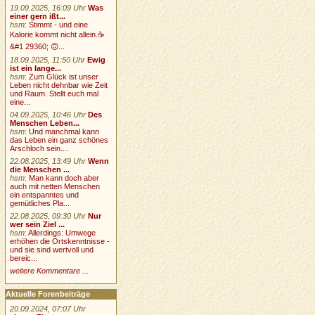
19.09.2025, 16:09 Uhr
Was
einer gern ißt...
hsm
:
Stimmt - und eine
Kalorie kommt nicht allein.☕
&#1 29360; 🙃...
18.09.2025, 11:50 Uhr
Ewig
ist ein lange...
hsm
:
Zum Glück ist unser
Leben nicht dehnbar wie Zeit
und Raum. Stellt euch mal
eine...
04.09.2025, 10:46 Uhr
Des
Menschen Leben...
hsm
:
Und manchmal kann
das Leben ein ganz schönes
Arschloch sein....
22.08.2025, 13:49 Uhr
Wenn
die Menschen ...
hsm
:
Man kann doch aber
auch mit netten Menschen
ein entspanntes und
gemütliches Pla...
22.08.2025, 09:30 Uhr
Nur
wer sein Ziel ...
hsm
:
Allerdings: Umwege
erhöhen die Ortskenntnisse -
und sie sind wertvoll und
bereic...
weitere Kommentare ...
Aktuelle Forenbeiträge
20.09.2024, 07:07 Uhr