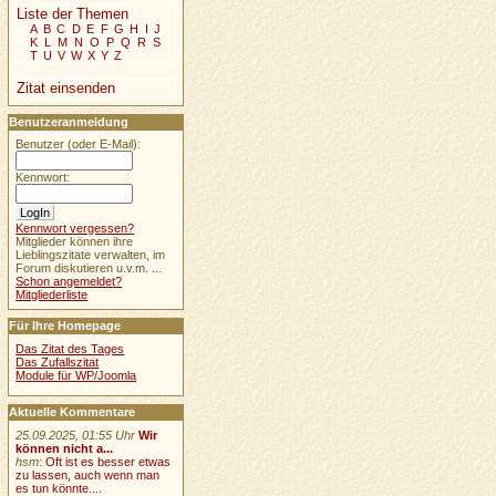
Liste der Themen
A
B
C
D
E
F
G
H
I
J
K
L
M
N
O
P
Q
R
S
T
U
V
W
X
Y
Z
Zitat einsenden
Benutzeranmeldung
Benutzer (oder E-Mail):
Kennwort:
Kennwort vergessen?
Mitglieder können ihre
Lieblingszitate verwalten, im
Forum diskutieren u.v.m. ...
Schon angemeldet?
Mitgliederliste
Für Ihre Homepage
Das Zitat des Tages
Das Zufallszitat
Module für WP/Joomla
Aktuelle Kommentare
25.09.2025, 01:55 Uhr
Wir
können nicht a...
hsm
:
Oft ist es besser etwas
zu lassen, auch wenn man
es tun könnte....