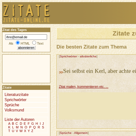
Zitat des Tages
Zitate
Als
HTML
Text
Die besten Zitate zum Thema
[
Sprichwörter
-
altväterliche
]
„
Sei selbst ein Kerl, aber achte 
Zitat mailen, kommentieren etc. ...
Zitate
Literaturzitate
Sprichwörter
Sprüche
Volksmund
Liste der Autoren
A
B
C
D
E
F
G
H
I
J
K
L
M
N
O
P
Q
R
S
T
U
V
W
X
Y
Z
[
Sprüche
-
Allgemein
]