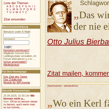
Schlagwor
Liste der Themen
A
B
C
D
E
F
G
H
I
J
K
L
M
N
O
P
Q
R
S
„
Das wir
T
U
V
W
X
Y
Z
Zitat einsenden
der nie 
Benutzeranmeldung
Benutzer (oder E-Mail):
Otto Julius Bier
Kennwort:
Kennwort vergessen?
Mitglieder können ihre
Lieblingszitate verwalten, im
Forum diskutieren u.v.m. ...
Schon angemeldet?
Mitgliederliste
Zitat mailen, komment
Für Ihre Homepage
Das Zitat des Tages
Das Zufallszitat
Module für WP/Joomla
[
Sprichwörter
-
altväterliche
]
Aktuelle Kommentare
25.09.2025, 01:55 Uhr
Wir
„
können nicht a...
Wo ein Kerl fä
hsm
:
Oft ist es besser etwas
zu lassen, auch wenn man
es tun könnte....