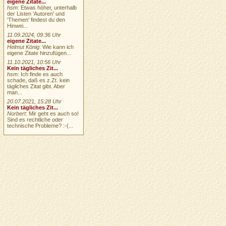
eigene Zitate...
hsm
: Etwas höher, unterhalb
der Listen 'Autoren' und
'Themen' findest du den
Hinwei...
11.09.2024, 09:36 Uhr
eigene Zitate...
Helmut König
: Wie kann ich
eigene Zitate hinzufügen...
11.10.2021, 10:56 Uhr
Kein tägliches Zit...
hsm
: Ich finde es auch
schade, daß es z.Zt. kein
tägliches Zitat gibt. Aber
man...
20.07.2021, 15:28 Uhr
Kein tägliches Zit...
Norbert
: Mir geht es auch so!
Sind es rechtliche oder
technische Probleme? :-(...