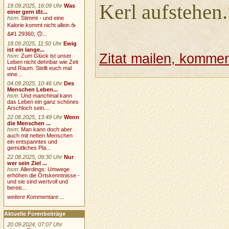
Kerl aufstehen.
19.09.2025, 16:09 Uhr
Was
einer gern ißt...
hsm
:
Stimmt - und eine
Kalorie kommt nicht allein.☕
&#1 29360; 🙃...
18.09.2025, 11:50 Uhr
Ewig
ist ein lange...
Zitat mailen, komment
hsm
:
Zum Glück ist unser
Leben nicht dehnbar wie Zeit
und Raum. Stellt euch mal
eine...
04.09.2025, 10:46 Uhr
Des
Menschen Leben...
hsm
:
Und manchmal kann
das Leben ein ganz schönes
Arschloch sein....
22.08.2025, 13:49 Uhr
Wenn
die Menschen ...
hsm
:
Man kann doch aber
auch mit netten Menschen
ein entspanntes und
gemütliches Pla...
22.08.2025, 09:30 Uhr
Nur
wer sein Ziel ...
hsm
:
Allerdings: Umwege
erhöhen die Ortskenntnisse -
und sie sind wertvoll und
bereic...
weitere Kommentare ...
Aktuelle Forenbeiträge
20.09.2024, 07:07 Uhr