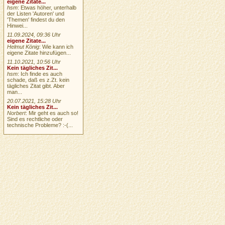
eigene Zitate...
hsm
: Etwas höher, unterhalb
der Listen 'Autoren' und
'Themen' findest du den
Hinwei...
11.09.2024, 09:36 Uhr
eigene Zitate...
Helmut König
: Wie kann ich
eigene Zitate hinzufügen...
11.10.2021, 10:56 Uhr
Kein tägliches Zit...
hsm
: Ich finde es auch
schade, daß es z.Zt. kein
tägliches Zitat gibt. Aber
man...
20.07.2021, 15:28 Uhr
Kein tägliches Zit...
Norbert
: Mir geht es auch so!
Sind es rechtliche oder
technische Probleme? :-(...