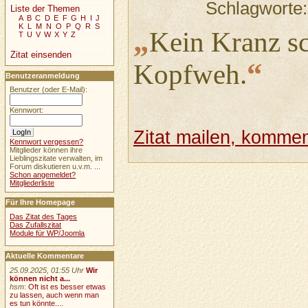
Schlagworte
Liste der Themen
A
B
C
D
E
F
G
H
I
J
K
L
M
N
O
P
Q
R
S
„
Kein Kranz sc
T
U
V
W
X
Y
Z
Zitat einsenden
“
Kopfweh.
Benutzeranmeldung
Benutzer (oder E-Mail):
Kennwort:
Zitat mailen, komment
Kennwort vergessen?
Mitglieder können ihre
Lieblingszitate verwalten, im
Forum diskutieren u.v.m. ...
Schon angemeldet?
Mitgliederliste
Für Ihre Homepage
Das Zitat des Tages
Das Zufallszitat
Module für WP/Joomla
Aktuelle Kommentare
25.09.2025, 01:55 Uhr
Wir
können nicht a...
hsm
:
Oft ist es besser etwas
zu lassen, auch wenn man
es tun könnte....