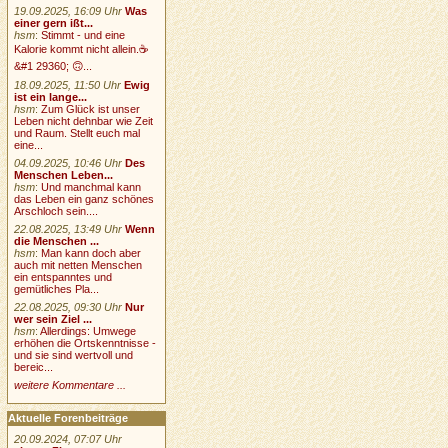
19.09.2025, 16:09 Uhr
Was
einer gern ißt...
hsm
:
Stimmt - und eine
Kalorie kommt nicht allein.☕
&#1 29360; 🙃...
18.09.2025, 11:50 Uhr
Ewig
ist ein lange...
hsm
:
Zum Glück ist unser
Leben nicht dehnbar wie Zeit
und Raum. Stellt euch mal
eine...
04.09.2025, 10:46 Uhr
Des
Menschen Leben...
hsm
:
Und manchmal kann
das Leben ein ganz schönes
Arschloch sein....
22.08.2025, 13:49 Uhr
Wenn
die Menschen ...
hsm
:
Man kann doch aber
auch mit netten Menschen
ein entspanntes und
gemütliches Pla...
22.08.2025, 09:30 Uhr
Nur
wer sein Ziel ...
hsm
:
Allerdings: Umwege
erhöhen die Ortskenntnisse -
und sie sind wertvoll und
bereic...
weitere Kommentare ...
Aktuelle Forenbeiträge
20.09.2024, 07:07 Uhr