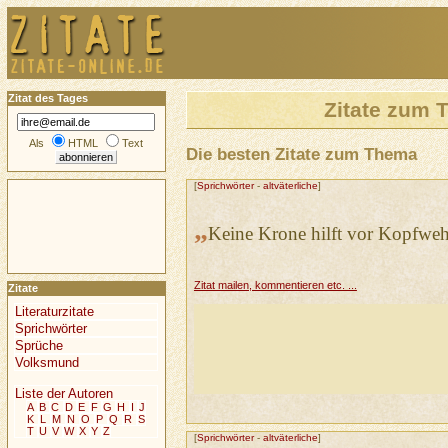
Zitat des Tages
Zitate zum
Als
HTML
Text
Die besten Zitate zum Thema
[
Sprichwörter
-
altväterliche
]
„
Keine Krone hilft vor Kopfweh
Zitat mailen, kommentieren etc. ...
Zitate
Literaturzitate
Sprichwörter
Sprüche
Volksmund
Liste der Autoren
A
B
C
D
E
F
G
H
I
J
K
L
M
N
O
P
Q
R
S
T
U
V
W
X
Y
Z
[
Sprichwörter
-
altväterliche
]