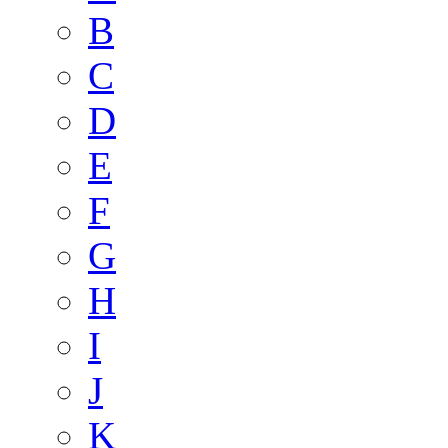
B
C
D
E
F
G
H
I
J
K