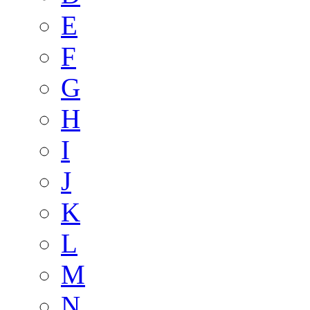
E
F
G
H
I
J
K
L
M
N