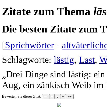
Zitate zum Thema
läs
Die besten Zitate zum
[
Sprichwörter
-
altväterlich
Schlagworte:
lästig
,
Last
,
W
„
Drei Dinge sind lästig: e
Aug, ein zänkisch Weib im
Bewerten Sie dieses Zitat: