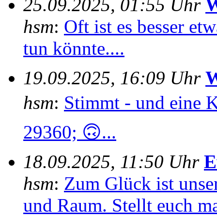
25.09.2025, 01:55 Uhr
W
hsm
:
Oft ist es besser e
tun könnte....
19.09.2025, 16:09 Uhr
W
hsm
:
Stimmt - und eine 
29360; 🙃...
18.09.2025, 11:50 Uhr
E
hsm
:
Zum Glück ist unser
und Raum. Stellt euch mal