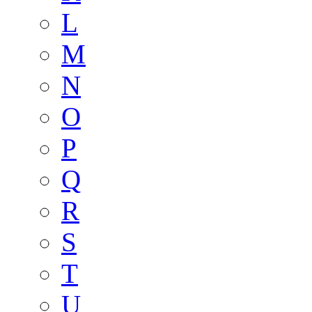
L
M
N
O
P
Q
R
S
T
U