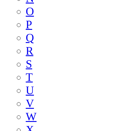
O
P
Q
R
S
T
U
V
W
X