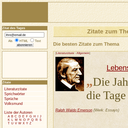
Zitat des Tages
Zitate zum T
Als
HTML
Text
Die besten Zitate zum Thema
[
Literaturzitate
-
Allgemein
]
Leben
„
Die Jah
Zitate
Literaturzitate
die Tage
Sprichwörter
Sprüche
Volksmund
Ralph Waldo Emerson
(Werk: Essays)
Liste der Autoren
A
B
C
D
E
F
G
H
I
J
K
L
M
N
O
P
Q
R
S
T
U
V
W
X
Y
Z