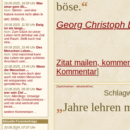
“
böse.
19.09.2025, 16:09 Uhr
Was
einer gern ißt...
hsm
:
Stimmt - und eine
Kalorie kommt nicht allein.☕
&#1 29360; 🙃...
Georg Christoph 
18.09.2025, 11:50 Uhr
Ewig
ist ein lange...
hsm
:
Zum Glück ist unser
Leben nicht dehnbar wie Zeit
und Raum. Stellt euch mal
eine...
04.09.2025, 10:46 Uhr
Des
Menschen Leben...
hsm
:
Und manchmal kann
das Leben ein ganz schönes
Zitat mailen, komment
Arschloch sein....
22.08.2025, 13:49 Uhr
Wenn
Kommentar
]
die Menschen ...
hsm
:
Man kann doch aber
auch mit netten Menschen
ein entspanntes und
gemütliches Pla...
[
Sprichwörter
-
altväterliche
]
22.08.2025, 09:30 Uhr
Nur
Schlag
wer sein Ziel ...
hsm
:
Allerdings: Umwege
erhöhen die Ortskenntnisse -
„
Jahre lehren 
und sie sind wertvoll und
bereic...
weitere Kommentare ...
Aktuelle Forenbeiträge
20.09.2024, 07:07 Uhr