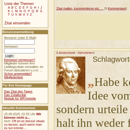
Liste der Themen
A
B
C
D
E
F
G
H
I
J
Zitat mailen, kommentieren etc. ...
[9
Kommentare
]
K
L
M
N
O
P
Q
R
S
T
U
V
W
X
Y
Z
Zitat einsenden
Benutzeranmeldung
Benutzer (oder E-Mail):
Kennwort:
[
Literaturzitate
-
Aphorismen
]
Schlagwort
Kennwort vergessen?
Mitglieder können ihre
Lieblingszitate verwalten, im
Forum diskutieren u.v.m. ...
Schon angemeldet?
„
Habe ke
Mitgliederliste
Für Ihre Homepage
Idee vo
Das Zitat des Tages
Das Zufallszitat
Module für WP/Joomla
sondern urteile
Aktuelle Kommentare
25.09.2025, 01:55 Uhr
Wir
können nicht a...
halt ihn weder 
hsm
:
Oft ist es besser etwas
zu lassen, auch wenn man
es tun könnte....