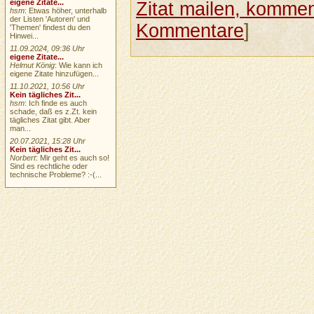
eigene Zitate...
Zitat mailen, komment
hsm
: Etwas höher, unterhalb
der Listen 'Autoren' und
Kommentare
]
'Themen' findest du den
Hinwei...
11.09.2024, 09:36 Uhr
eigene Zitate...
Helmut König
: Wie kann ich
eigene Zitate hinzufügen...
11.10.2021, 10:56 Uhr
Kein tägliches Zit...
hsm
: Ich finde es auch
schade, daß es z.Zt. kein
tägliches Zitat gibt. Aber
man...
20.07.2021, 15:28 Uhr
Kein tägliches Zit...
Norbert
: Mir geht es auch so!
Sind es rechtliche oder
technische Probleme? :-(...