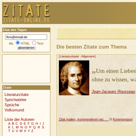
Zitat des Tages
Als
HTML
Text
Die besten Zitate zum Thema
[
Literaturzitate
-
Allgemein
]
„
Um einen Liebesb
ohne zu wissen, wa
Zitate
Jean-Jacques Rousseau
Literaturzitate
Sprichwörter
Sprüche
Volksmund
Liste der Autoren
Zitat mailen, kommentieren etc. ...
[9
Kommentare
]
A
B
C
D
E
F
G
H
I
J
K
L
M
N
O
P
Q
R
S
T
U
V
W
X
Y
Z