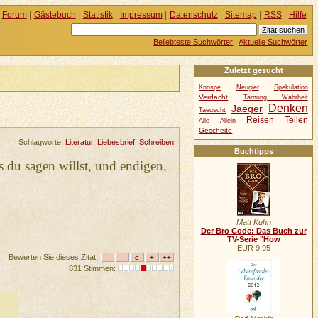
Forum
|
Gästebuch
|
Statistik
|
Impressum
|
Datenschutz
|
Sitemap
|
RSS
|
Hilfe
Beliebteste Suchwörter
|
Aktuelle Suchwörter
Zuletzt gesucht
Knospe
Neugier
Spekulation
Verdacht
Tarnung Wahrheit
Denken
Jaeger
Taeuscht
Reisen
Teilen
Alle Allein
Gescheite
Schlagworte:
Literatur
,
Liebesbrief
,
Schreiben
Buchtipps
 du sagen willst, und endigen,
Matt Kuhn
Der Bro Code: Das Buch zur
TV-Serie "How
EUR 9,95
Bewerten Sie dieses Zitat:
831 Stimmen: