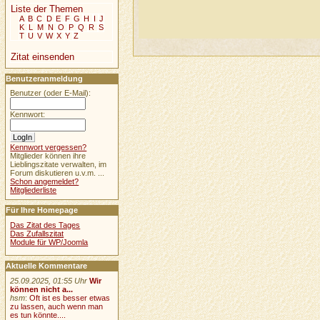
Liste der Themen
A
B
C
D
E
F
G
H
I
J
K
L
M
N
O
P
Q
R
S
T
U
V
W
X
Y
Z
Zitat einsenden
Benutzeranmeldung
Benutzer (oder E-Mail):
Kennwort:
Kennwort vergessen?
Mitglieder können ihre
Lieblingszitate verwalten, im
Forum diskutieren u.v.m. ...
Schon angemeldet?
Mitgliederliste
Für Ihre Homepage
Das Zitat des Tages
Das Zufallszitat
Module für WP/Joomla
Aktuelle Kommentare
25.09.2025, 01:55 Uhr
Wir
können nicht a...
hsm
:
Oft ist es besser etwas
zu lassen, auch wenn man
es tun könnte....