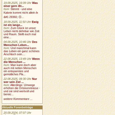
19.09.2025, 16:09 Uhr
Was
einer gern ißt...
hsm
:
Stimmt - und eine
Kalorie kommt nicht allein.☕
&#1 29360; 🙃...
18.09.2025, 11:50 Uhr
Ewig
ist ein lange...
hsm
:
Zum Glück ist unser
Leben nicht dehnbar wie Zeit
und Raum. Stellt euch mal
eine...
04.09.2025, 10:46 Uhr
Des
Menschen Leben...
hsm
:
Und manchmal kann
das Leben ein ganz schönes
Arschloch sein....
22.08.2025, 13:49 Uhr
Wenn
die Menschen ...
hsm
:
Man kann doch aber
auch mit netten Menschen
ein entspanntes und
gemütliches Pla...
22.08.2025, 09:30 Uhr
Nur
wer sein Ziel ...
hsm
:
Allerdings: Umwege
erhöhen die Ortskenntnisse -
und sie sind wertvoll und
bereic...
weitere Kommentare ...
Aktuelle Forenbeiträge
20.09.2024, 07:07 Uhr