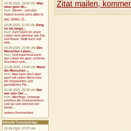
Zitat mailen, komment
19.09.2025, 16:09 Uhr
Was
einer gern ißt...
hsm
:
Stimmt - und eine
Kalorie kommt nicht allein.☕
&#1 29360; 🙃...
18.09.2025, 11:50 Uhr
Ewig
ist ein lange...
hsm
:
Zum Glück ist unser
Leben nicht dehnbar wie Zeit
und Raum. Stellt euch mal
eine...
04.09.2025, 10:46 Uhr
Des
Menschen Leben...
hsm
:
Und manchmal kann
das Leben ein ganz schönes
Arschloch sein....
22.08.2025, 13:49 Uhr
Wenn
die Menschen ...
hsm
:
Man kann doch aber
auch mit netten Menschen
ein entspanntes und
gemütliches Pla...
22.08.2025, 09:30 Uhr
Nur
wer sein Ziel ...
hsm
:
Allerdings: Umwege
erhöhen die Ortskenntnisse -
und sie sind wertvoll und
bereic...
weitere Kommentare ...
Aktuelle Forenbeiträge
20.09.2024, 07:07 Uhr