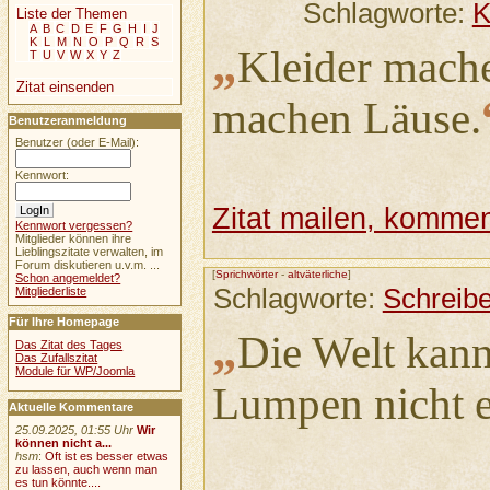
Schlagworte:
K
Liste der Themen
A
B
C
D
E
F
G
H
I
J
K
L
M
N
O
P
Q
R
S
„
Kleider mach
T
U
V
W
X
Y
Z
Zitat einsenden
machen Läuse.
Benutzeranmeldung
Benutzer (oder E-Mail):
Kennwort:
Zitat mailen, komment
Kennwort vergessen?
Mitglieder können ihre
Lieblingszitate verwalten, im
Forum diskutieren u.v.m. ...
[
Sprichwörter
-
altväterliche
]
Schon angemeldet?
Schlagworte:
Schreibe
Mitgliederliste
Für Ihre Homepage
„
Die Welt kann
Das Zitat des Tages
Das Zufallszitat
Module für WP/Joomla
Lumpen nicht e
Aktuelle Kommentare
25.09.2025, 01:55 Uhr
Wir
können nicht a...
hsm
:
Oft ist es besser etwas
zu lassen, auch wenn man
es tun könnte....