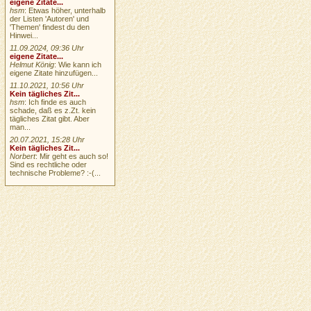
eigene Zitate...
hsm
: Etwas höher, unterhalb
der Listen 'Autoren' und
'Themen' findest du den
Hinwei...
11.09.2024, 09:36 Uhr
eigene Zitate...
Helmut König
: Wie kann ich
eigene Zitate hinzufügen...
11.10.2021, 10:56 Uhr
Kein tägliches Zit...
hsm
: Ich finde es auch
schade, daß es z.Zt. kein
tägliches Zitat gibt. Aber
man...
20.07.2021, 15:28 Uhr
Kein tägliches Zit...
Norbert
: Mir geht es auch so!
Sind es rechtliche oder
technische Probleme? :-(...