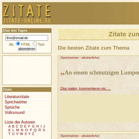
Zitat des Tages
Zitate z
Als
HTML
Text
Die besten Zitate zum Thema
[
Sprichwörter
-
altväterliche
]
„
An einem schmutzigen Lumpen 
Zitat mailen, kommentieren etc. ...
Zitate
Literaturzitate
Sprichwörter
Sprüche
Volksmund
Liste der Autoren
A
B
C
D
E
F
G
H
I
J
K
L
M
N
O
P
Q
R
S
T
U
V
W
X
Y
Z
[
Sprichwörter
-
altväterliche
]