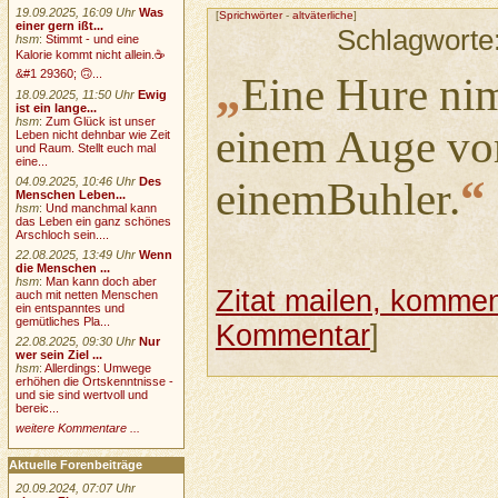
19.09.2025, 16:09 Uhr
Was
[
Sprichwörter
-
altväterliche
]
einer gern ißt...
Schlagworte
hsm
:
Stimmt - und eine
Kalorie kommt nicht allein.☕
„
&#1 29360; 🙃...
Eine Hure nim
18.09.2025, 11:50 Uhr
Ewig
ist ein lange...
hsm
:
Zum Glück ist unser
einem Auge vor
Leben nicht dehnbar wie Zeit
und Raum. Stellt euch mal
eine...
“
04.09.2025, 10:46 Uhr
Des
einemBuhler.
Menschen Leben...
hsm
:
Und manchmal kann
das Leben ein ganz schönes
Arschloch sein....
22.08.2025, 13:49 Uhr
Wenn
die Menschen ...
hsm
:
Man kann doch aber
Zitat mailen, komment
auch mit netten Menschen
ein entspanntes und
gemütliches Pla...
Kommentar
]
22.08.2025, 09:30 Uhr
Nur
wer sein Ziel ...
hsm
:
Allerdings: Umwege
erhöhen die Ortskenntnisse -
und sie sind wertvoll und
bereic...
weitere Kommentare ...
Aktuelle Forenbeiträge
20.09.2024, 07:07 Uhr