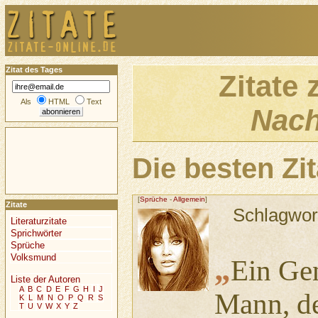
Zitat des Tages
Zitate
Als
HTML
Text
Nach
Die besten Z
[
Sprüche
-
Allgemein
]
Zitate
Schlagwor
Literaturzitate
Sprichwörter
Sprüche
Volksmund
„
Ein Gen
Liste der Autoren
A
B
C
D
E
F
G
H
I
J
Mann, de
K
L
M
N
O
P
Q
R
S
T
U
V
W
X
Y
Z