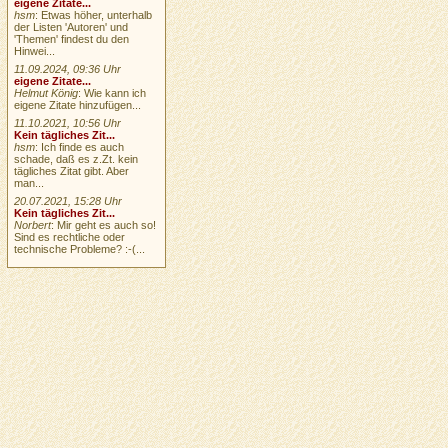
eigene Zitate...
hsm
: Etwas höher, unterhalb
der Listen 'Autoren' und
'Themen' findest du den
Hinwei...
11.09.2024, 09:36 Uhr
eigene Zitate...
Helmut König
: Wie kann ich
eigene Zitate hinzufügen...
11.10.2021, 10:56 Uhr
Kein tägliches Zit...
hsm
: Ich finde es auch
schade, daß es z.Zt. kein
tägliches Zitat gibt. Aber
man...
20.07.2021, 15:28 Uhr
Kein tägliches Zit...
Norbert
: Mir geht es auch so!
Sind es rechtliche oder
technische Probleme? :-(...