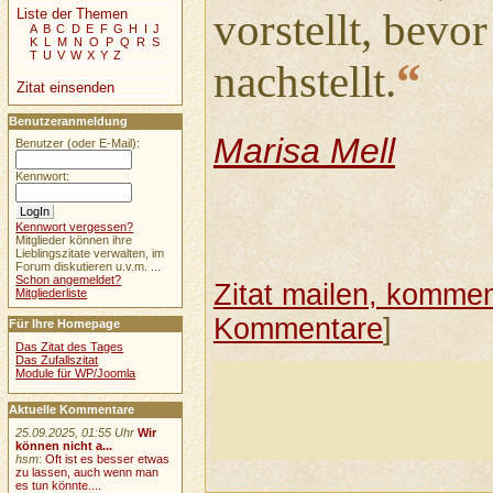
Liste der Themen
vorstellt, bevo
A
B
C
D
E
F
G
H
I
J
K
L
M
N
O
P
Q
R
S
T
U
V
W
X
Y
Z
“
nachstellt.
Zitat einsenden
Benutzeranmeldung
Marisa Mell
Benutzer (oder E-Mail):
Kennwort:
Kennwort vergessen?
Mitglieder können ihre
Lieblingszitate verwalten, im
Forum diskutieren u.v.m. ...
Schon angemeldet?
Zitat mailen, komment
Mitgliederliste
Kommentare
]
Für Ihre Homepage
Das Zitat des Tages
Das Zufallszitat
Module für WP/Joomla
Aktuelle Kommentare
25.09.2025, 01:55 Uhr
Wir
können nicht a...
hsm
:
Oft ist es besser etwas
zu lassen, auch wenn man
es tun könnte....