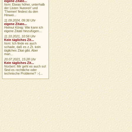
eigene Zitate...
hsm
: Etwas höher, unterhalb
der Listen 'Autoren' und
'Themen' findest du den
Hinwei...
11.09.2024, 09:36 Uhr
eigene Zitate...
Helmut König
: Wie kann ich
eigene Zitate hinzufügen...
11.10.2021, 10:56 Uhr
Kein tägliches Zit...
hsm
: Ich finde es auch
schade, daß es z.Zt. kein
tägliches Zitat gibt. Aber
man...
20.07.2021, 15:28 Uhr
Kein tägliches Zit...
Norbert
: Mir geht es auch so!
Sind es rechtliche oder
technische Probleme? :-(...