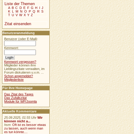
Liste der Themen
A
B
C
D
E
F
G
H
I
J
K
L
M
N
O
P
Q
R
S
T
U
V
W
X
Y
Z
Zitat einsenden
Benutzeranmeldung
Benutzer (oder E-Mail):
Kennwort:
Kennwort vergessen?
Mitglieder können ihre
Lieblingszitate verwalten, im
Forum diskutieren u.v.m. ...
Schon angemeldet?
Mitgliederliste
Für Ihre Homepage
Das Zitat des Tages
Das Zufallszitat
Module für WP/Joomla
Aktuelle Kommentare
25.09.2025, 01:55 Uhr
Wir
können nicht a...
hsm
:
Oft ist es besser etwas
zu lassen, auch wenn man
es tun könnte....