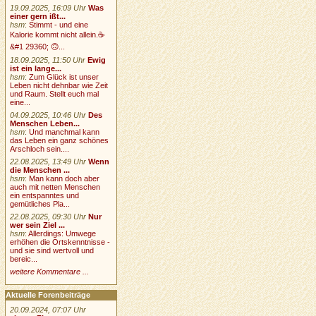
19.09.2025, 16:09 Uhr
Was
einer gern ißt...
hsm
:
Stimmt - und eine
Kalorie kommt nicht allein.☕
&#1 29360; 🙃...
18.09.2025, 11:50 Uhr
Ewig
ist ein lange...
hsm
:
Zum Glück ist unser
Leben nicht dehnbar wie Zeit
und Raum. Stellt euch mal
eine...
04.09.2025, 10:46 Uhr
Des
Menschen Leben...
hsm
:
Und manchmal kann
das Leben ein ganz schönes
Arschloch sein....
22.08.2025, 13:49 Uhr
Wenn
die Menschen ...
hsm
:
Man kann doch aber
auch mit netten Menschen
ein entspanntes und
gemütliches Pla...
22.08.2025, 09:30 Uhr
Nur
wer sein Ziel ...
hsm
:
Allerdings: Umwege
erhöhen die Ortskenntnisse -
und sie sind wertvoll und
bereic...
weitere Kommentare ...
Aktuelle Forenbeiträge
20.09.2024, 07:07 Uhr