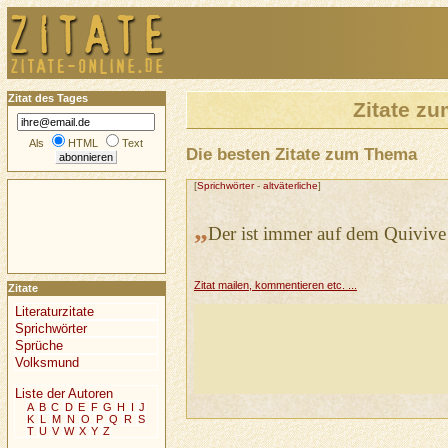
Zitat des Tages
Zitate z
Als
HTML
Text
Die besten Zitate zum Thema
[
Sprichwörter
-
altväterliche
]
„
Der ist immer auf dem Quivive
Zitat mailen, kommentieren etc. ...
Zitate
Literaturzitate
Sprichwörter
Sprüche
Volksmund
Liste der Autoren
A
B
C
D
E
F
G
H
I
J
K
L
M
N
O
P
Q
R
S
T
U
V
W
X
Y
Z