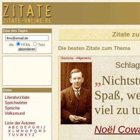
Zitat des Tages
Zitate 
Als
HTML
Text
Die besten Zitate zum Thema
[
Sprüche
-
Allgemein
]
Schlag
„
Nichts
Spaß, we
Zitate
Literaturzitate
Sprichwörter
viel zu t
Sprüche
Volksmund
Liste der Autoren
Noël Cow
A
B
C
D
E
F
G
H
I
J
K
L
M
N
O
P
Q
R
S
T
U
V
W
X
Y
Z