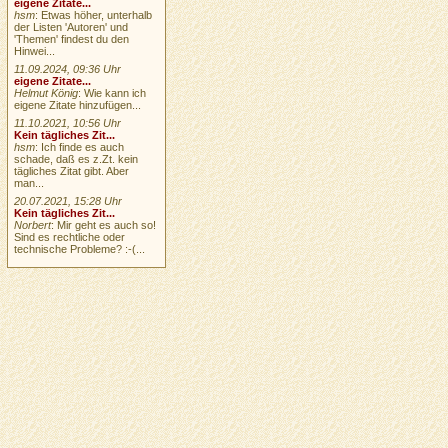
eigene Zitate...
hsm
: Etwas höher, unterhalb
der Listen 'Autoren' und
'Themen' findest du den
Hinwei...
11.09.2024, 09:36 Uhr
eigene Zitate...
Helmut König
: Wie kann ich
eigene Zitate hinzufügen...
11.10.2021, 10:56 Uhr
Kein tägliches Zit...
hsm
: Ich finde es auch
schade, daß es z.Zt. kein
tägliches Zitat gibt. Aber
man...
20.07.2021, 15:28 Uhr
Kein tägliches Zit...
Norbert
: Mir geht es auch so!
Sind es rechtliche oder
technische Probleme? :-(...