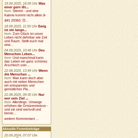
19.09.2025, 16:09 Uhr
Was
einer gern ißt...
hsm
:
Stimmt - und eine
Kalorie kommt nicht allein.☕
&#1 29360; 🙃...
18.09.2025, 11:50 Uhr
Ewig
ist ein lange...
hsm
:
Zum Glück ist unser
Leben nicht dehnbar wie Zeit
und Raum. Stellt euch mal
eine...
04.09.2025, 10:46 Uhr
Des
Menschen Leben...
hsm
:
Und manchmal kann
das Leben ein ganz schönes
Arschloch sein....
22.08.2025, 13:49 Uhr
Wenn
die Menschen ...
hsm
:
Man kann doch aber
auch mit netten Menschen
ein entspanntes und
gemütliches Pla...
22.08.2025, 09:30 Uhr
Nur
wer sein Ziel ...
hsm
:
Allerdings: Umwege
erhöhen die Ortskenntnisse -
und sie sind wertvoll und
bereic...
weitere Kommentare ...
Aktuelle Forenbeiträge
20.09.2024, 07:07 Uhr