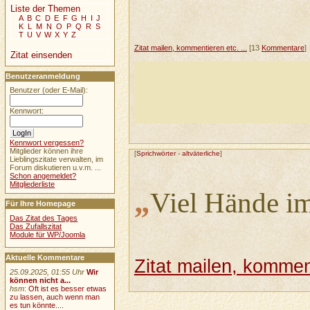
Liste der Themen
A
B
C
D
E
F
G
H
I
J
K
L
M
N
O
P
Q
R
S
T
U
V
W
X
Y
Z
Zitat mailen, kommentieren etc. ...
[13
Kommentare
]
Zitat einsenden
Benutzeranmeldung
Benutzer (oder E-Mail):
Kennwort:
Kennwort vergessen?
Mitglieder können ihre
[
Sprichwörter
-
altväterliche
]
Lieblingszitate verwalten, im
Forum diskutieren u.v.m. ...
Schon angemeldet?
Mitgliederliste
„
Viel Hände im
Für Ihre Homepage
Das Zitat des Tages
Das Zufallszitat
Module für WP/Joomla
Aktuelle Kommentare
Zitat mailen, komment
25.09.2025, 01:55 Uhr
Wir
können nicht a...
hsm
:
Oft ist es besser etwas
zu lassen, auch wenn man
es tun könnte....