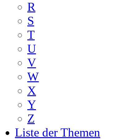
R
S
T
U
V
W
X
Y
Z
Liste der Themen