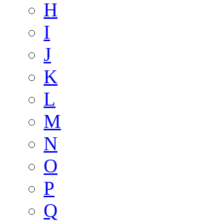
H
I
J
K
L
M
N
O
P
Q