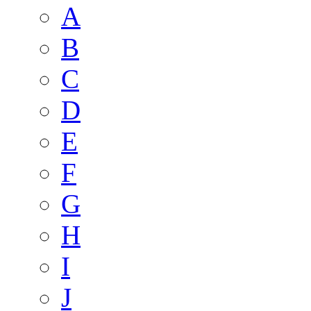
A
B
C
D
E
F
G
H
I
J