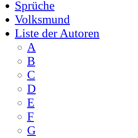
Sprüche
Volksmund
Liste der Autoren
A
B
C
D
E
F
G