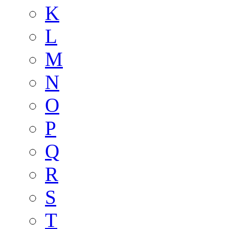
K
L
M
N
O
P
Q
R
S
T