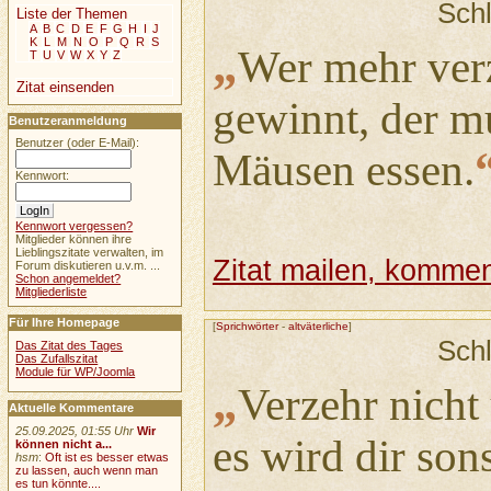
Sch
Liste der Themen
A
B
C
D
E
F
G
H
I
J
K
L
M
N
O
P
Q
R
S
„
Wer mehr verz
T
U
V
W
X
Y
Z
Zitat einsenden
gewinnt, der m
Benutzeranmeldung
Benutzer (oder E-Mail):
Mäusen essen.
Kennwort:
Kennwort vergessen?
Mitglieder können ihre
Lieblingszitate verwalten, im
Zitat mailen, komment
Forum diskutieren u.v.m. ...
Schon angemeldet?
Mitgliederliste
Für Ihre Homepage
[
Sprichwörter
-
altväterliche
]
Sch
Das Zitat des Tages
Das Zufallszitat
Module für WP/Joomla
„
Verzehr nicht
Aktuelle Kommentare
25.09.2025, 01:55 Uhr
Wir
es wird dir son
können nicht a...
hsm
:
Oft ist es besser etwas
zu lassen, auch wenn man
es tun könnte....