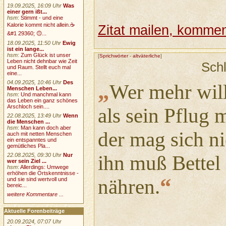
19.09.2025, 16:09 Uhr
Was
einer gern ißt...
hsm
:
Stimmt - und eine
Kalorie kommt nicht allein.☕
Zitat mailen, komment
&#1 29360; 🙃...
18.09.2025, 11:50 Uhr
Ewig
ist ein lange...
hsm
:
Zum Glück ist unser
[
Sprichwörter
-
altväterliche
]
Leben nicht dehnbar wie Zeit
Sch
und Raum. Stellt euch mal
eine...
„
04.09.2025, 10:46 Uhr
Des
Wer mehr will
Menschen Leben...
hsm
:
Und manchmal kann
das Leben ein ganz schönes
Arschloch sein....
als sein Pflug 
22.08.2025, 13:49 Uhr
Wenn
die Menschen ...
hsm
:
Man kann doch aber
der mag sich n
auch mit netten Menschen
ein entspanntes und
gemütliches Pla...
22.08.2025, 09:30 Uhr
Nur
ihn muß Bettel 
wer sein Ziel ...
hsm
:
Allerdings: Umwege
erhöhen die Ortskenntnisse -
“
nähren.
und sie sind wertvoll und
bereic...
weitere Kommentare ...
Aktuelle Forenbeiträge
20.09.2024, 07:07 Uhr