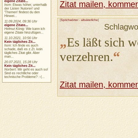
eigene Zitate...
Zitat mailen, komment
hsm
: Etwas höher, unterhalb
der Listen 'Autoren' und
'Themen' findest du den
Hinwei...
[
Sprichwörter
-
altväterliche
]
11.09.2024, 09:36 Uhr
Schlagwo
eigene Zitate...
Helmut König
: Wie kann ich
eigene Zitate hinzufügen...
„
Es läßt sich w
11.10.2021, 10:56 Uhr
Kein tägliches Zit...
hsm
: Ich finde es auch
schade, daß es z.Zt. kein
“
verzehren.
tägliches Zitat gibt. Aber
man...
20.07.2021, 15:28 Uhr
Kein tägliches Zit...
Norbert
: Mir geht es auch so!
Sind es rechtliche oder
technische Probleme? :-(...
Zitat mailen, komment