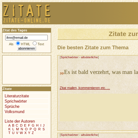
Zitat des Tages
Zitate z
Als
HTML
Text
Die besten Zitate zum Thema
[
Sprichwörter
-
altväterliche
]
„
Es ist bald verzehrt, was man 
Zitat mailen, kommentieren etc. ...
Zitate
Literaturzitate
Sprichwörter
Sprüche
Volksmund
Liste der Autoren
A
B
C
D
E
F
G
H
I
J
K
L
M
N
O
P
Q
R
S
T
U
V
W
X
Y
Z
[
Sprichwörter
-
altväterliche
]