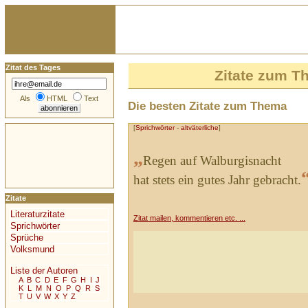
Zitat des Tages
Zitate zum 
Als
HTML
Text
Die besten Zitate zum Thema
[
Sprichwörter
-
altväterliche
]
„
Regen auf Walburgisnacht
hat stets ein gutes Jahr gebracht.
Zitate
Literaturzitate
Zitat mailen, kommentieren etc. ...
Sprichwörter
Sprüche
Volksmund
Liste der Autoren
A
B
C
D
E
F
G
H
I
J
K
L
M
N
O
P
Q
R
S
T
U
V
W
X
Y
Z