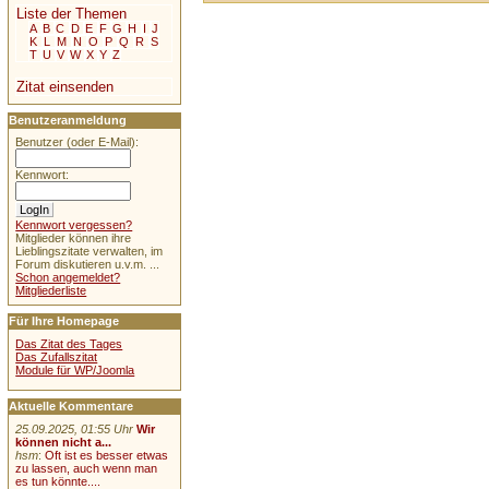
Liste der Themen
A
B
C
D
E
F
G
H
I
J
K
L
M
N
O
P
Q
R
S
T
U
V
W
X
Y
Z
Zitat einsenden
Benutzeranmeldung
Benutzer (oder E-Mail):
Kennwort:
Kennwort vergessen?
Mitglieder können ihre
Lieblingszitate verwalten, im
Forum diskutieren u.v.m. ...
Schon angemeldet?
Mitgliederliste
Für Ihre Homepage
Das Zitat des Tages
Das Zufallszitat
Module für WP/Joomla
Aktuelle Kommentare
25.09.2025, 01:55 Uhr
Wir
können nicht a...
hsm
:
Oft ist es besser etwas
zu lassen, auch wenn man
es tun könnte....