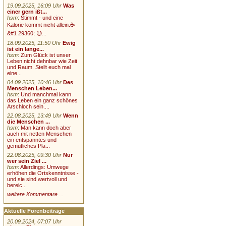
19.09.2025, 16:09 Uhr
Was
einer gern ißt...
hsm
:
Stimmt - und eine
Kalorie kommt nicht allein.☕
&#1 29360; 🙃...
18.09.2025, 11:50 Uhr
Ewig
ist ein lange...
hsm
:
Zum Glück ist unser
Leben nicht dehnbar wie Zeit
und Raum. Stellt euch mal
eine...
04.09.2025, 10:46 Uhr
Des
Menschen Leben...
hsm
:
Und manchmal kann
das Leben ein ganz schönes
Arschloch sein....
22.08.2025, 13:49 Uhr
Wenn
die Menschen ...
hsm
:
Man kann doch aber
auch mit netten Menschen
ein entspanntes und
gemütliches Pla...
22.08.2025, 09:30 Uhr
Nur
wer sein Ziel ...
hsm
:
Allerdings: Umwege
erhöhen die Ortskenntnisse -
und sie sind wertvoll und
bereic...
weitere Kommentare ...
Aktuelle Forenbeiträge
20.09.2024, 07:07 Uhr