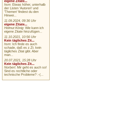
eigene Zitate...
hsm
: Etwas höher, unterhalb
der Listen 'Autoren' und
'Themen' findest du den
Hinwei...
11.09.2024, 09:36 Uhr
eigene Zitate...
Helmut König
: Wie kann ich
eigene Zitate hinzufügen...
11.10.2021, 10:56 Uhr
Kein tägliches Zit...
hsm
: Ich finde es auch
schade, daß es z.Zt. kein
tägliches Zitat gibt. Aber
man...
20.07.2021, 15:28 Uhr
Kein tägliches Zit...
Norbert
: Mir geht es auch so!
Sind es rechtliche oder
technische Probleme? :-(...