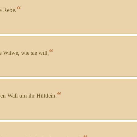
“
e Rebe.
“
e Witwe, wie sie will.
“
en Wall um ihr Hüttlein.