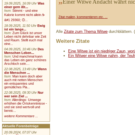
„
Einer Witwe Andacht währt nicht 
19.09.2025, 16:09 Uhr
Was
einer gern ißt...
hsm
:
Stimmt - und eine
Kalorie kommt nicht allein.☕
Zitat mailen, kommentieren etc. ...
&#1 29360; 🙃...
18.09.2025, 11:50 Uhr
Ewig
ist ein lange...
Alle
Zitate zum Thema Witwe
durchblättern. 
hsm
:
Zum Glück ist unser
Leben nicht dehnbar wie Zeit
Weitere Zitate
und Raum. Stellt euch mal
eine...
04.09.2025, 10:46 Uhr
Des
Eine Witwe ist ein niedriger Zaun, worüb
Menschen Leben...
Ein Witwer eine Witwe nahm, der Teufe
hsm
:
Und manchmal kann
das Leben ein ganz schönes
Arschloch sein....
22.08.2025, 13:49 Uhr
Wenn
die Menschen ...
hsm
:
Man kann doch aber
auch mit netten Menschen
ein entspanntes und
gemütliches Pla...
22.08.2025, 09:30 Uhr
Nur
wer sein Ziel ...
hsm
:
Allerdings: Umwege
erhöhen die Ortskenntnisse -
und sie sind wertvoll und
bereic...
weitere Kommentare ...
Aktuelle Forenbeiträge
20.09.2024, 07:07 Uhr