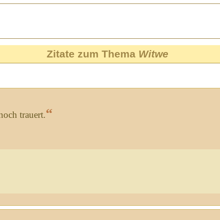
Zitate zum Thema
Witwe
“
noch trauert.