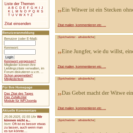
Liste der Themen
„
A
B
C
D
E
F
G
H
I
J
Ein Witwer ist ein Stecken ohn
K
L
M
N
O
P
Q
R
S
T
U
V
W
X
Y
Z
Zitat einsenden
Zitat mailen, kommentieren etc. ...
Benutzeranmeldung
[
Sprichwörter
-
altväterliche
]
Benutzer (oder E-Mail):
„
Kennwort:
Eine Jungfer, wie du willst, ein
Kennwort vergessen?
Mitglieder können ihre
Zitat mailen, kommentieren etc. ...
Lieblingszitate verwalten, im
Forum diskutieren u.v.m. ...
Schon angemeldet?
[
Sprichwörter
-
altväterliche
]
Mitgliederliste
Für Ihre Homepage
„
Das Gebet macht der Witwe ein
Das Zitat des Tages
Das Zufallszitat
Module für WP/Joomla
Zitat mailen, kommentieren etc. ...
Aktuelle Kommentare
25.09.2025, 01:55 Uhr
Wir
können nicht a...
[
Sprichwörter
-
altväterliche
]
hsm
:
Oft ist es besser etwas
zu lassen, auch wenn man
es tun könnte....