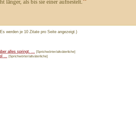
“
länger, als bis sie einer aufnestelt.
(Es werden je 10 Zitate pro Seite angezeigt.)
er alles springt. ...
[Sprichwörter/altväterliche]
l ...
[Sprichwörter/altväterliche]