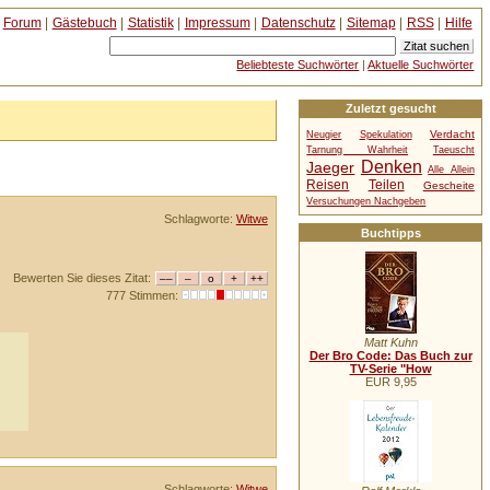
Forum
|
Gästebuch
|
Statistik
|
Impressum
|
Datenschutz
|
Sitemap
|
RSS
|
Hilfe
Beliebteste Suchwörter
|
Aktuelle Suchwörter
Zuletzt gesucht
Verdacht
Neugier
Spekulation
Tarnung Wahrheit
Taeuscht
Denken
Jaeger
Alle Allein
Reisen
Teilen
Gescheite
Versuchungen Nachgeben
Schlagworte:
Witwe
Buchtipps
Bewerten Sie dieses Zitat:
777 Stimmen:
Matt Kuhn
Der Bro Code: Das Buch zur
TV-Serie "How
EUR 9,95
Schlagworte:
Witwe