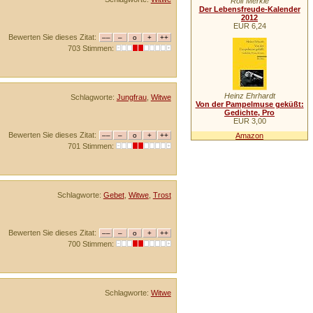
Rolf Merkle
Der Lebensfreude-Kalender
2012
EUR 6,24
Bewerten Sie dieses Zitat:
703 Stimmen:
Heinz Ehrhardt
Schlagworte:
Jungfrau
,
Witwe
Von der Pampelmuse geküßt:
Gedichte, Pro
EUR 3,00
Bewerten Sie dieses Zitat:
Amazon
701 Stimmen:
Schlagworte:
Gebet
,
Witwe
,
Trost
Bewerten Sie dieses Zitat:
700 Stimmen:
Schlagworte:
Witwe