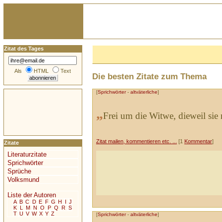
Zitat des Tages
Als
HTML
Text
Die besten Zitate zum Thema
[
Sprichwörter
-
altväterliche
]
„
Frei um die Witwe, dieweil sie 
Zitat mailen, kommentieren etc. ...
[1
Kommentar
]
Zitate
Literaturzitate
Sprichwörter
Sprüche
Volksmund
Liste der Autoren
A
B
C
D
E
F
G
H
I
J
K
L
M
N
O
P
Q
R
S
T
U
V
W
X
Y
Z
[
Sprichwörter
-
altväterliche
]