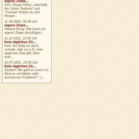
eigene Zitate...
hsm
: Etwas höher, unterhalb
der Listen 'Autoren' und
'Themen' findest du den
Hinwei...
11.09.2024, 09:36 Uhr
eigene Zitate...
Helmut König
: Wie kann ich
eigene Zitate hinzufügen...
11.10.2021, 10:56 Uhr
Kein tägliches Zit...
hsm
: Ich finde es auch
schade, daß es z.Zt. kein
tägliches Zitat gibt. Aber
man...
20.07.2021, 15:28 Uhr
Kein tägliches Zit...
Norbert
: Mir geht es auch so!
Sind es rechtliche oder
technische Probleme? :-(...