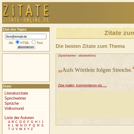
Zitat des Tages
Zitate z
Als
HTML
Text
Die besten Zitate zum Thema
[
Sprichwörter
-
altväterliche
]
„
Aufs Wörtlein folgen Streiche.
Zitat mailen, kommentieren etc. ...
Zitate
Literaturzitate
Sprichwörter
Sprüche
Volksmund
Liste der Autoren
A
B
C
D
E
F
G
H
I
J
K
L
M
N
O
P
Q
R
S
T
U
V
W
X
Y
Z