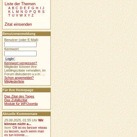
Liste der Themen
A
B
C
D
E
F
G
H
I
J
K
L
M
N
O
P
Q
R
S
T
U
V
W
X
Y
Z
Zitat einsenden
Benutzeranmeldung
Benutzer (oder E-Mail):
Kennwort:
Kennwort vergessen?
Mitglieder können ihre
Lieblingszitate verwalten, im
Forum diskutieren u.v.m. ...
Schon angemeldet?
Mitgliederliste
Für Ihre Homepage
Das Zitat des Tages
Das Zufallszitat
Module für WP/Joomla
Aktuelle Kommentare
25.09.2025, 01:55 Uhr
Wir
können nicht a...
hsm
:
Oft ist es besser etwas
zu lassen, auch wenn man
es tun könnte....