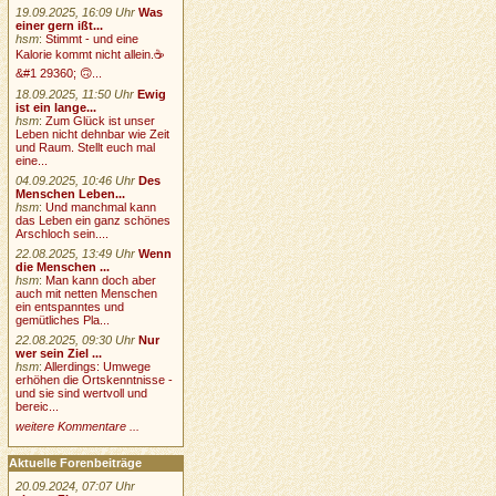
19.09.2025, 16:09 Uhr
Was
einer gern ißt...
hsm
:
Stimmt - und eine
Kalorie kommt nicht allein.☕
&#1 29360; 🙃...
18.09.2025, 11:50 Uhr
Ewig
ist ein lange...
hsm
:
Zum Glück ist unser
Leben nicht dehnbar wie Zeit
und Raum. Stellt euch mal
eine...
04.09.2025, 10:46 Uhr
Des
Menschen Leben...
hsm
:
Und manchmal kann
das Leben ein ganz schönes
Arschloch sein....
22.08.2025, 13:49 Uhr
Wenn
die Menschen ...
hsm
:
Man kann doch aber
auch mit netten Menschen
ein entspanntes und
gemütliches Pla...
22.08.2025, 09:30 Uhr
Nur
wer sein Ziel ...
hsm
:
Allerdings: Umwege
erhöhen die Ortskenntnisse -
und sie sind wertvoll und
bereic...
weitere Kommentare ...
Aktuelle Forenbeiträge
20.09.2024, 07:07 Uhr