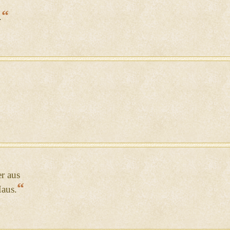
“
.
r aus
“
Haus.