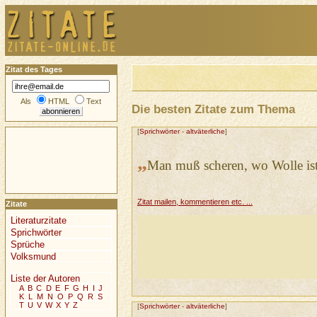
Zitat des Tages
Als
HTML
Text
Die besten Zitate zum Thema
[
Sprichwörter
-
altväterliche
]
„
Man muß scheren, wo Wolle ist
Zitat mailen, kommentieren etc. ...
Zitate
Literaturzitate
Sprichwörter
Sprüche
Volksmund
Liste der Autoren
A
B
C
D
E
F
G
H
I
J
K
L
M
N
O
P
Q
R
S
T
U
V
W
X
Y
Z
[
Sprichwörter
-
altväterliche
]