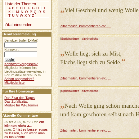
Liste der Themen
„
A
B
C
D
E
F
G
H
I
J
Viel Geschrei und wenig Wolle
K
L
M
N
O
P
Q
R
S
T
U
V
W
X
Y
Z
Zitat einsenden
Zitat mailen, kommentieren etc. ...
Benutzeranmeldung
[
Sprichwörter
-
altväterliche
]
Benutzer (oder E-Mail):
„
Kennwort:
Wolle liegt sich zu Mist,
“
Flachs liegt sich zu Seide.
Kennwort vergessen?
Mitglieder können ihre
Lieblingszitate verwalten, im
Forum diskutieren u.v.m. ...
Zitat mailen, kommentieren etc. ...
Schon angemeldet?
Mitgliederliste
[
Sprichwörter
-
altväterliche
]
Für Ihre Homepage
Das Zitat des Tages
Das Zufallszitat
„
Nach Wolle ging schon manche
Module für WP/Joomla
und kam geschoren selbst nach 
Aktuelle Kommentare
25.09.2025, 01:55 Uhr
Wir
können nicht a...
hsm
:
Oft ist es besser etwas
Zitat mailen, kommentieren etc. ...
zu lassen, auch wenn man
es tun könnte....