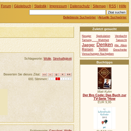
Forum
|
Gästebuch
|
Statistik
|
Impressum
|
Datenschutz
|
Sitemap
|
RSS
|
Hilfe
Beliebteste Suchwörter
|
Aktuelle Suchwörter
Zuletzt gesucht
Verdacht
Neugier
Spekulation
Tarnung Wahrheit
Taeuscht
Denken
Jaeger
Alle Allein
Reisen
Teilen
Gescheite
Versuchungen Nachgeben
Schlagworte:
Wolle
,
Sinnhaftigkeit
Buchtipps
Bewerten Sie dieses Zitat:
691 Stimmen:
Matt Kuhn
Der Bro Code: Das Buch zur
TV-Serie "How
EUR 9,95
Schlagworte:
Geschrei
,
Wolle