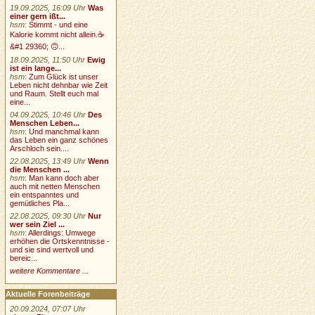
19.09.2025, 16:09 Uhr
Was
einer gern ißt...
hsm
:
Stimmt - und eine
Kalorie kommt nicht allein.☕
&#1 29360; 🙃...
18.09.2025, 11:50 Uhr
Ewig
ist ein lange...
hsm
:
Zum Glück ist unser
Leben nicht dehnbar wie Zeit
und Raum. Stellt euch mal
eine...
04.09.2025, 10:46 Uhr
Des
Menschen Leben...
hsm
:
Und manchmal kann
das Leben ein ganz schönes
Arschloch sein....
22.08.2025, 13:49 Uhr
Wenn
die Menschen ...
hsm
:
Man kann doch aber
auch mit netten Menschen
ein entspanntes und
gemütliches Pla...
22.08.2025, 09:30 Uhr
Nur
wer sein Ziel ...
hsm
:
Allerdings: Umwege
erhöhen die Ortskenntnisse -
und sie sind wertvoll und
bereic...
weitere Kommentare ...
Aktuelle Forenbeiträge
20.09.2024, 07:07 Uhr