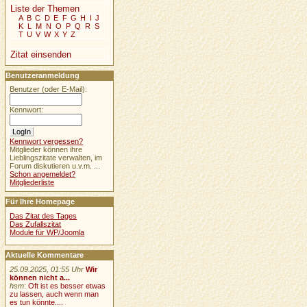
Liste der Themen
A
B
C
D
E
F
G
H
I
J
K
L
M
N
O
P
Q
R
S
T
U
V
W
X
Y
Z
Zitat einsenden
Benutzeranmeldung
Benutzer (oder E-Mail):
Kennwort:
Kennwort vergessen?
Mitglieder können ihre
Lieblingszitate verwalten, im
Forum diskutieren u.v.m. ...
Schon angemeldet?
Mitgliederliste
Für Ihre Homepage
Das Zitat des Tages
Das Zufallszitat
Module für WP/Joomla
Aktuelle Kommentare
25.09.2025, 01:55 Uhr
Wir
können nicht a...
hsm
:
Oft ist es besser etwas
zu lassen, auch wenn man
es tun könnte....