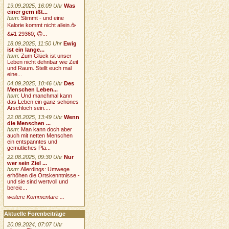
19.09.2025, 16:09 Uhr
Was
einer gern ißt...
hsm
:
Stimmt - und eine
Kalorie kommt nicht allein.☕
&#1 29360; 🙃...
18.09.2025, 11:50 Uhr
Ewig
ist ein lange...
hsm
:
Zum Glück ist unser
Leben nicht dehnbar wie Zeit
und Raum. Stellt euch mal
eine...
04.09.2025, 10:46 Uhr
Des
Menschen Leben...
hsm
:
Und manchmal kann
das Leben ein ganz schönes
Arschloch sein....
22.08.2025, 13:49 Uhr
Wenn
die Menschen ...
hsm
:
Man kann doch aber
auch mit netten Menschen
ein entspanntes und
gemütliches Pla...
22.08.2025, 09:30 Uhr
Nur
wer sein Ziel ...
hsm
:
Allerdings: Umwege
erhöhen die Ortskenntnisse -
und sie sind wertvoll und
bereic...
weitere Kommentare ...
Aktuelle Forenbeiträge
20.09.2024, 07:07 Uhr