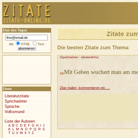
Zitat des Tages
Zitate z
Als
HTML
Text
Die besten Zitate zum Thema
[
Sprichwörter
-
altväterliche
]
„
Mit Geben wuchert man am mei
Zitat mailen, kommentieren etc. ...
Zitate
Literaturzitate
Sprichwörter
Sprüche
Volksmund
Liste der Autoren
A
B
C
D
E
F
G
H
I
J
K
L
M
N
O
P
Q
R
S
T
U
V
W
X
Y
Z