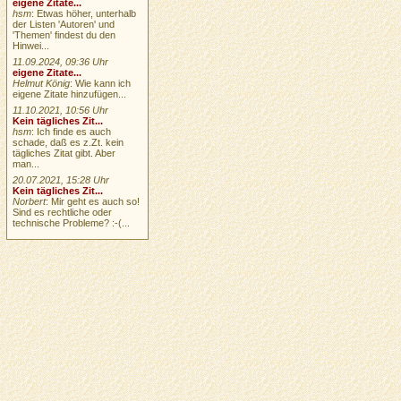
eigene Zitate...
hsm
: Etwas höher, unterhalb
der Listen 'Autoren' und
'Themen' findest du den
Hinwei...
11.09.2024, 09:36 Uhr
eigene Zitate...
Helmut König
: Wie kann ich
eigene Zitate hinzufügen...
11.10.2021, 10:56 Uhr
Kein tägliches Zit...
hsm
: Ich finde es auch
schade, daß es z.Zt. kein
tägliches Zitat gibt. Aber
man...
20.07.2021, 15:28 Uhr
Kein tägliches Zit...
Norbert
: Mir geht es auch so!
Sind es rechtliche oder
technische Probleme? :-(...