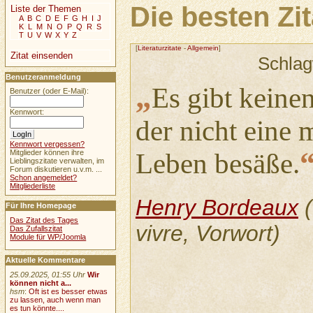
Die besten Zi
Liste der Themen
A
B
C
D
E
F
G
H
I
J
K
L
M
N
O
P
Q
R
S
T
U
V
W
X
Y
Z
[
Literaturzitate
-
Allgemein
]
Zitat einsenden
Schlag
Benutzeranmeldung
„
Es gibt keine
Benutzer (oder E-Mail):
Kennwort:
der nicht eine
Kennwort vergessen?
Leben besäße.
Mitglieder können ihre
Lieblingszitate verwalten, im
Forum diskutieren u.v.m. ...
Schon angemeldet?
Mitgliederliste
Henry Bordeaux
(
Für Ihre Homepage
Das Zitat des Tages
vivre, Vorwort)
Das Zufallszitat
Module für WP/Joomla
Aktuelle Kommentare
25.09.2025, 01:55 Uhr
Wir
können nicht a...
hsm
:
Oft ist es besser etwas
zu lassen, auch wenn man
es tun könnte....