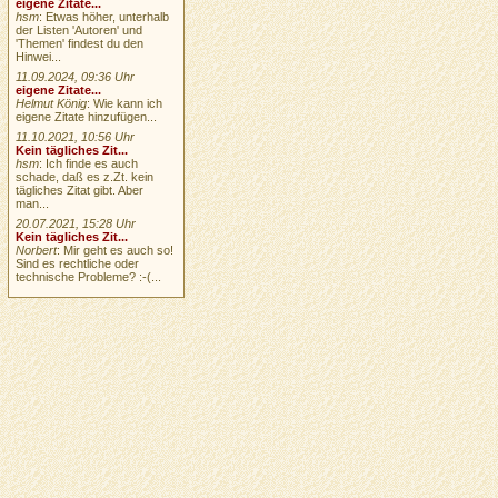
eigene Zitate...
hsm
: Etwas höher, unterhalb
der Listen 'Autoren' und
'Themen' findest du den
Hinwei...
11.09.2024, 09:36 Uhr
eigene Zitate...
Helmut König
: Wie kann ich
eigene Zitate hinzufügen...
11.10.2021, 10:56 Uhr
Kein tägliches Zit...
hsm
: Ich finde es auch
schade, daß es z.Zt. kein
tägliches Zitat gibt. Aber
man...
20.07.2021, 15:28 Uhr
Kein tägliches Zit...
Norbert
: Mir geht es auch so!
Sind es rechtliche oder
technische Probleme? :-(...