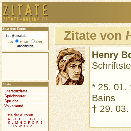
Zitat des Tages
Zitate von
Als
HTML
Text
Henry B
Schriftste
* 25. 01.
Zitate
Literaturzitate
Bains
Sprichwörter
Sprüche
† 29. 03.
Volksmund
Liste der Autoren
A
B
C
D
E
F
G
H
I
J
K
L
M
N
O
P
Q
R
S
T
U
V
W
X
Y
Z