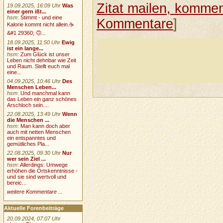
Zitat mailen, komment
19.09.2025, 16:09 Uhr
Was
einer gern ißt...
hsm
:
Stimmt - und eine
Kommentare
]
Kalorie kommt nicht allein.☕
&#1 29360; 🙃...
18.09.2025, 11:50 Uhr
Ewig
ist ein lange...
hsm
:
Zum Glück ist unser
Leben nicht dehnbar wie Zeit
und Raum. Stellt euch mal
eine...
04.09.2025, 10:46 Uhr
Des
Menschen Leben...
hsm
:
Und manchmal kann
das Leben ein ganz schönes
Arschloch sein....
22.08.2025, 13:49 Uhr
Wenn
die Menschen ...
hsm
:
Man kann doch aber
auch mit netten Menschen
ein entspanntes und
gemütliches Pla...
22.08.2025, 09:30 Uhr
Nur
wer sein Ziel ...
hsm
:
Allerdings: Umwege
erhöhen die Ortskenntnisse -
und sie sind wertvoll und
bereic...
weitere Kommentare ...
Aktuelle Forenbeiträge
20.09.2024, 07:07 Uhr