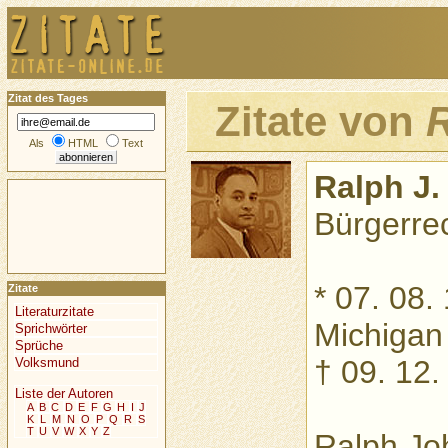
Zitat des Tages
Zitate von
R
Als
HTML
Text
Ralph J
Bürgerrec
* 07. 08. 
Zitate
Literaturzitate
Michigan
Sprichwörter
Sprüche
† 09. 12.
Volksmund
Liste der Autoren
A
B
C
D
E
F
G
H
I
J
K
L
M
N
O
P
Q
R
S
T
U
V
W
X
Y
Z
Ralph Jo