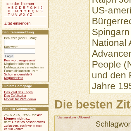
Liste der Themen
US-ameri
A
B
C
D
E
F
G
H
I
J
K
L
M
N
O
P
Q
R
S
T
U
V
W
X
Y
Z
Bürgerrec
Zitat einsenden
Spingarn
Benutzeranmeldung
Benutzer (oder E-Mail):
National 
Kennwort:
Advancem
Kennwort vergessen?
People (
Mitglieder können ihre
Lieblingszitate verwalten, im
Forum diskutieren u.v.m. ...
und den 
Schon angemeldet?
Mitgliederliste
Jahre 19
Für Ihre Homepage
Das Zitat des Tages
Das Zufallszitat
Module für WP/Joomla
Die besten Zi
Aktuelle Kommentare
25.09.2025, 01:55 Uhr
Wir
[
Literaturzitate
-
Allgemein
]
können nicht a...
Schlagwor
hsm
:
Oft ist es besser etwas
zu lassen, auch wenn man
es tun könnte....