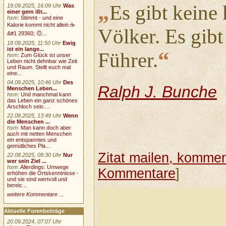
„
Es gibt keine 
19.09.2025, 16:09 Uhr
Was
einer gern ißt...
hsm
:
Stimmt - und eine
Kalorie kommt nicht allein.☕
Völker. Es gibt
&#1 29360; 🙃...
18.09.2025, 11:50 Uhr
Ewig
ist ein lange...
“
Führer.
hsm
:
Zum Glück ist unser
Leben nicht dehnbar wie Zeit
und Raum. Stellt euch mal
eine...
04.09.2025, 10:46 Uhr
Des
Ralph J. Bunche
Menschen Leben...
hsm
:
Und manchmal kann
das Leben ein ganz schönes
Arschloch sein....
22.08.2025, 13:49 Uhr
Wenn
die Menschen ...
hsm
:
Man kann doch aber
auch mit netten Menschen
ein entspanntes und
gemütliches Pla...
Zitat mailen, komment
22.08.2025, 09:30 Uhr
Nur
wer sein Ziel ...
hsm
:
Allerdings: Umwege
Kommentare
]
erhöhen die Ortskenntnisse -
und sie sind wertvoll und
bereic...
weitere Kommentare ...
Aktuelle Forenbeiträge
20.09.2024, 07:07 Uhr