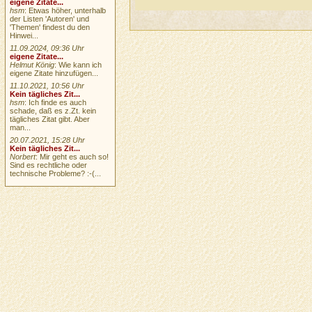
eigene Zitate...
hsm
: Etwas höher, unterhalb
der Listen 'Autoren' und
'Themen' findest du den
Hinwei...
11.09.2024, 09:36 Uhr
eigene Zitate...
Helmut König
: Wie kann ich
eigene Zitate hinzufügen...
11.10.2021, 10:56 Uhr
Kein tägliches Zit...
hsm
: Ich finde es auch
schade, daß es z.Zt. kein
tägliches Zitat gibt. Aber
man...
20.07.2021, 15:28 Uhr
Kein tägliches Zit...
Norbert
: Mir geht es auch so!
Sind es rechtliche oder
technische Probleme? :-(...