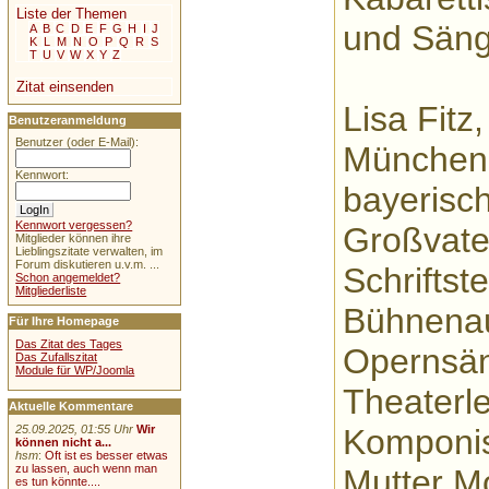
Liste der Themen
und Säng
A
B
C
D
E
F
G
H
I
J
K
L
M
N
O
P
Q
R
S
T
U
V
W
X
Y
Z
Zitat einsenden
Lisa Fitz
Benutzeranmeldung
Benutzer (oder E-Mail):
München,
Kennwort:
bayerisch
Kennwort vergessen?
Großvate
Mitglieder können ihre
Lieblingszitate verwalten, im
Forum diskutieren u.v.m. ...
Schriftst
Schon angemeldet?
Mitgliederliste
Bühnenau
Für Ihre Homepage
Das Zitat des Tages
Opernsän
Das Zufallszitat
Module für WP/Joomla
Theaterle
Aktuelle Kommentare
Komponis
25.09.2025, 01:55 Uhr
Wir
können nicht a...
hsm
:
Oft ist es besser etwas
zu lassen, auch wenn man
Mutter Mo
es tun könnte....