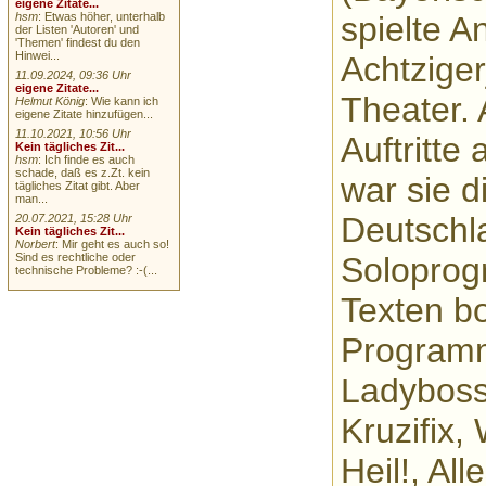
eigene Zitate...
spielte A
hsm
: Etwas höher, unterhalb
der Listen 'Autoren' und
'Themen' findest du den
Hinwei...
Achtziger
11.09.2024, 09:36 Uhr
eigene Zitate...
Theater. 
Helmut König
: Wie kann ich
eigene Zitate hinzufügen...
11.10.2021, 10:56 Uhr
Auftritte 
Kein tägliches Zit...
hsm
: Ich finde es auch
schade, daß es z.Zt. kein
war sie d
tägliches Zitat gibt. Aber
man...
Deutschla
20.07.2021, 15:28 Uhr
Kein tägliches Zit...
Norbert
: Mir geht es auch so!
Sind es rechtliche oder
Soloprog
technische Probleme? :-(...
Texten bo
Programm
Ladyboss
Kruzifix, 
Heil!, Al