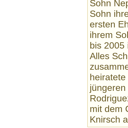
Sohn Nep
Sohn ihr
ersten E
ihrem So
bis 2005
Alles Sc
zusammen
heiratete
jüngeren
Rodriguez
mit dem 
Knirsch a