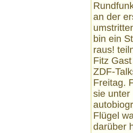
Rundfunk 
an der er
umstritte
bin ein S
raus! tei
Fitz Gast
ZDF-Talk
Freitag. 
sie unte
autobiog
Flügel w
darüber 