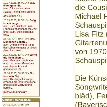
19.09.2025, 16:09 Uhr
Was
die Cous
einer gern ißt...
hsm
:
Stimmt - und eine
Kalorie kommt nicht allein.☕
Michael Fi
&#1 29360; 🙃...
18.09.2025, 11:50 Uhr
Ewig
Schauspie
ist ein lange...
hsm
:
Zum Glück ist unser
Leben nicht dehnbar wie Zeit
Lisa Fitz
und Raum. Stellt euch mal
eine...
04.09.2025, 10:46 Uhr
Des
Gitarrenu
Menschen Leben...
hsm
:
Und manchmal kann
das Leben ein ganz schönes
von 1970
Arschloch sein....
22.08.2025, 13:49 Uhr
Wenn
die Menschen ...
Schauspi
hsm
:
Man kann doch aber
auch mit netten Menschen
ein entspanntes und
gemütliches Pla...
22.08.2025, 09:30 Uhr
Nur
Die Künst
wer sein Ziel ...
hsm
:
Allerdings: Umwege
erhöhen die Ortskenntnisse -
Songwrite
und sie sind wertvoll und
bereic...
weitere Kommentare ...
bläd), F
Aktuelle Forenbeiträge
(Bayeris
20.09.2024, 07:07 Uhr