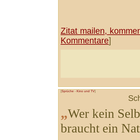
Zitat mailen, komment
Kommentare
]
[
Sprüche
-
Kino und TV
]
Sc
„
Wer kein Selb
braucht ein Na