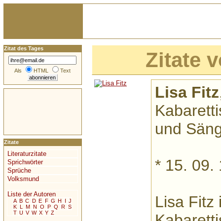
Zitat des Tages
Zitate 
Als
HTML
Text
Lisa Fitz
Kabaretti
und Säng
Zitate
Literaturzitate
* 15. 09.
Sprichwörter
Sprüche
Volksmund
Liste der Autoren
Lisa Fitz
A
B
C
D
E
F
G
H
I
J
K
L
M
N
O
P
Q
R
S
T
U
V
W
X
Y
Z
Kabaretti