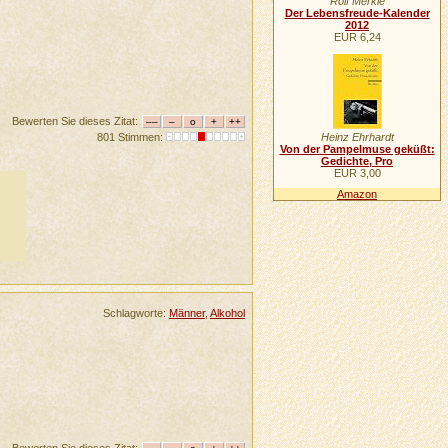
Rolf Merkle
Der Lebensfreude-Kalender
2012
EUR 6,24
Bewerten Sie dieses Zitat:
801 Stimmen:
Heinz Ehrhardt
Von der Pampelmuse geküßt:
Gedichte, Pro
EUR 3,00
Amazon
Schlagworte:
Männer
,
Alkohol
Bewerten Sie dieses Zitat: