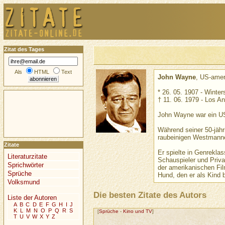
Zitat des Tages
Als
HTML
Text
John Wayne
, US-amer
* 26. 05. 1907 - Winter
† 11. 06. 1979 - Los A
John Wayne war ein US
Während seiner 50-jähri
raubeinigen Westmanne
Zitate
Er spielte in Genrekla
Literaturzitate
Schauspieler und Privat
Sprichwörter
der amerikanischen Fi
Sprüche
Hund, den er als Kind 
Volksmund
Die besten Zitate des Autors
Liste der Autoren
A
B
C
D
E
F
G
H
I
J
K
L
M
N
O
P
Q
R
S
[
Sprüche
-
Kino und TV
]
T
U
V
W
X
Y
Z