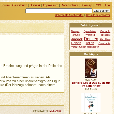
Forum
|
Gästebuch
|
Statistik
|
Impressum
|
Datenschutz
|
Sitemap
|
RSS
|
Hilfe
Beliebteste Suchwörter
|
Aktuelle Suchwörter
Zuletzt gesucht
Verdacht
Neugier
Spekulation
Tarnung Wahrheit
Taeuscht
Denken
Jaeger
Alle Allein
Reisen
Teilen
Gescheite
Versuchungen Nachgeben
Buchtipps
in Erscheinung und prägte in der Rolle des
 und Abenteuerfilmen zu sehen. Als
Matt Kuhn
und wurde zu einer überlebensgroßen Figur
Der Bro Code: Das Buch zur
ke (Der Herzog) bekannt, nach einem
TV-Serie "How
EUR 9,95
Schlagworte:
Mut
,
Angst