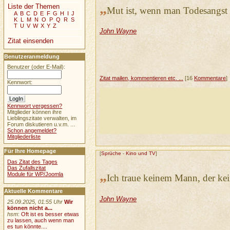
„
Liste der Themen
Mut ist, wenn man Todesangst h
A
B
C
D
E
F
G
H
I
J
K
L
M
N
O
P
Q
R
S
T
U
V
W
X
Y
Z
John Wayne
Zitat einsenden
Benutzeranmeldung
Benutzer (oder E-Mail):
Zitat mailen, kommentieren etc. ...
[16
Kommentare
]
Kennwort:
Kennwort vergessen?
Mitglieder können ihre
Lieblingszitate verwalten, im
Forum diskutieren u.v.m. ...
Schon angemeldet?
Mitgliederliste
Für Ihre Homepage
[
Sprüche
-
Kino und TV
]
Das Zitat des Tages
Das Zufallszitat
„
Module für WP/Joomla
Ich traue keinem Mann, der kei
Aktuelle Kommentare
John Wayne
25.09.2025, 01:55 Uhr
Wir
können nicht a...
hsm
:
Oft ist es besser etwas
zu lassen, auch wenn man
es tun könnte....