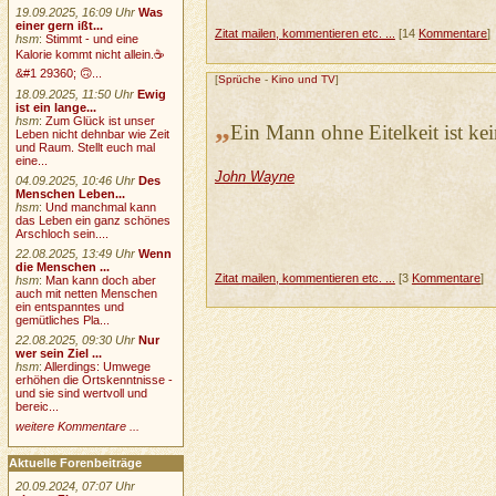
19.09.2025, 16:09 Uhr
Was
einer gern ißt...
Zitat mailen, kommentieren etc. ...
[14
Kommentare
]
hsm
:
Stimmt - und eine
Kalorie kommt nicht allein.☕
&#1 29360; 🙃...
[
Sprüche
-
Kino und TV
]
18.09.2025, 11:50 Uhr
Ewig
ist ein lange...
„
hsm
:
Zum Glück ist unser
Ein Mann ohne Eitelkeit ist ke
Leben nicht dehnbar wie Zeit
und Raum. Stellt euch mal
eine...
John Wayne
04.09.2025, 10:46 Uhr
Des
Menschen Leben...
hsm
:
Und manchmal kann
das Leben ein ganz schönes
Arschloch sein....
22.08.2025, 13:49 Uhr
Wenn
die Menschen ...
Zitat mailen, kommentieren etc. ...
[3
Kommentare
]
hsm
:
Man kann doch aber
auch mit netten Menschen
ein entspanntes und
gemütliches Pla...
22.08.2025, 09:30 Uhr
Nur
wer sein Ziel ...
hsm
:
Allerdings: Umwege
erhöhen die Ortskenntnisse -
und sie sind wertvoll und
bereic...
weitere Kommentare ...
Aktuelle Forenbeiträge
20.09.2024, 07:07 Uhr