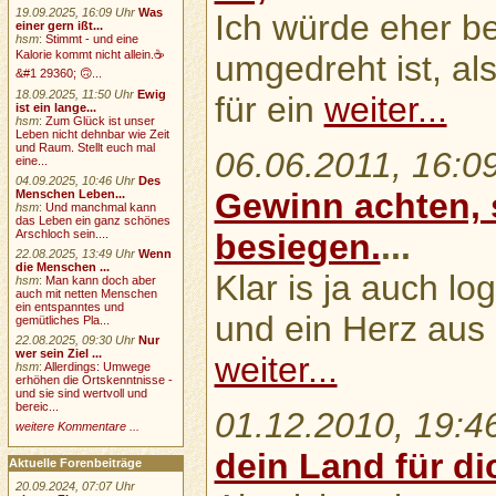
19.09.2025, 16:09 Uhr
Was
Ich würde eher b
einer gern ißt...
hsm
:
Stimmt - und eine
Kalorie kommt nicht allein.☕
umgedreht ist, als
&#1 29360; 🙃...
18.09.2025, 11:50 Uhr
Ewig
für ein
weiter...
ist ein lange...
hsm
:
Zum Glück ist unser
Leben nicht dehnbar wie Zeit
und Raum. Stellt euch mal
06.06.2011, 16:0
eine...
04.09.2025, 10:46 Uhr
Des
Gewinn achten, 
Menschen Leben...
hsm
:
Und manchmal kann
das Leben ein ganz schönes
Arschloch sein....
besiegen.
...
22.08.2025, 13:49 Uhr
Wenn
die Menschen ...
Klar is ja auch lo
hsm
:
Man kann doch aber
auch mit netten Menschen
ein entspanntes und
und ein Herz aus
gemütliches Pla...
22.08.2025, 09:30 Uhr
Nur
wer sein Ziel ...
weiter...
hsm
:
Allerdings: Umwege
erhöhen die Ortskenntnisse -
und sie sind wertvoll und
bereic...
01.12.2010, 19:4
weitere Kommentare ...
dein Land für di
Aktuelle Forenbeiträge
20.09.2024, 07:07 Uhr