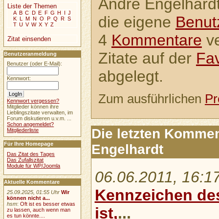
André Engelhardt 
Liste der Themen
A
B
C
D
E
F
G
H
I
J
die eigene
Benut
K
L
M
N
O
P
Q
R
S
T
U
V
W
X
Y
Z
4
Kommentare
ve
Zitat einsenden
Zitate auf der
Fav
Benutzeranmeldung
Benutzer (oder E-Mail):
abgelegt.
Kennwort:
Zum ausführlichen
Pr
Kennwort vergessen?
Mitglieder können ihre
Lieblingszitate verwalten, im
Forum diskutieren u.v.m. ...
Schon angemeldet?
Die letzten Komme
Mitgliederliste
Für Ihre Homepage
Engelhardt
Das Zitat des Tages
Das Zufallszitat
Module für WP/Joomla
06.06.2011, 16:1
Aktuelle Kommentare
Kennzeichen de
25.09.2025, 01:55 Uhr
Wir
können nicht a...
hsm
:
Oft ist es besser etwas
ist,
...
zu lassen, auch wenn man
es tun könnte....