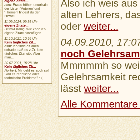
Also ich weis au
eigene Zitate...
hsm
: Etwas höher, unterhalb
der Listen 'Autoren' und
alten Lehrers, da
'Themen' findest du den
Hinwei...
11.09.2024, 09:36 Uhr
oder
weiter...
eigene Zitate...
Helmut König
: Wie kann ich
eigene Zitate hinzufügen...
04.09.2010, 17:0
11.10.2021, 10:56 Uhr
Kein tägliches Zit...
hsm
: Ich finde es auch
schade, daß es z.Zt. kein
noch Gelehrsamk
tägliches Zitat gibt. Aber
man...
Mmmmmh so weid i
20.07.2021, 15:28 Uhr
Kein tägliches Zit...
Norbert
: Mir geht es auch so!
Gelehrsamkeit re
Sind es rechtliche oder
technische Probleme? :-(...
lässt
weiter...
Alle Kommentare .