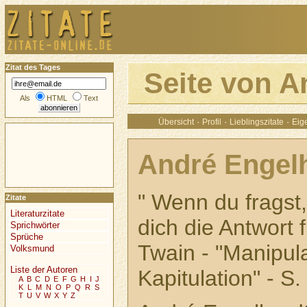
Zitat des Tages
Seite von A
Als
HTML
Text
·
·
·
Übersicht
Profil
Lieblingszitate
Eige
André Engel
" Wenn du fragst
Zitate
Literaturzitate
dich die Antwort f
Sprichwörter
Sprüche
Twain - "Manipul
Volksmund
Liste der Autoren
Kapitulation" - S. 
A
B
C
D
E
F
G
H
I
J
K
L
M
N
O
P
Q
R
S
T
U
V
W
X
Y
Z