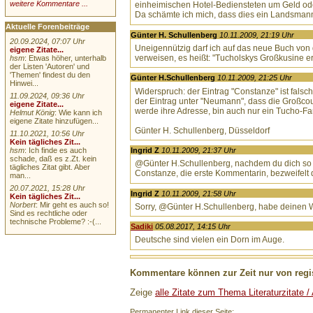
weitere Kommentare ...
einheimischen Hotel-Bediensteten um Geld ode
Da schämte ich mich, dass dies ein Landsmann
Aktuelle Forenbeiträge
Günter H. Schullenberg
10.11.2009, 21:19 Uhr
20.09.2024, 07:07 Uhr
Uneigennützig darf ich auf das neue Buch von 
eigene Zitate...
verweisen, es heißt: "Tucholskys Großkusine e
hsm
: Etwas höher, unterhalb
der Listen 'Autoren' und
'Themen' findest du den
Günter H.Schullenberg
10.11.2009, 21:25 Uhr
Hinwei...
Widerspruch: der Eintrag "Constanze" ist falsch
11.09.2024, 09:36 Uhr
der Eintrag unter "Neumann", dass die Großcousi
eigene Zitate...
werde ihre Adresse, bin auch nur ein Tucho-Fan
Helmut König
: Wie kann ich
eigene Zitate hinzufügen...
Günter H. Schullenberg, Düsseldorf
11.10.2021, 10:56 Uhr
Kein tägliches Zit...
hsm
: Ich finde es auch
Ingrid Z
10.11.2009, 21:37 Uhr
schade, daß es z.Zt. kein
@Günter H.Schullenberg, nachdem du dich so gu
tägliches Zitat gibt. Aber
Constanze, die erste Kommentarin, bezweifelt 
man...
20.07.2021, 15:28 Uhr
Ingrid Z
10.11.2009, 21:58 Uhr
Kein tägliches Zit...
Norbert
: Mir geht es auch so!
Sorry, @Günter H.Schullenberg, habe deinen 
Sind es rechtliche oder
technische Probleme? :-(...
Sadiki
05.08.2017, 14:15 Uhr
Deutsche sind vielen ein Dorn im Auge.
Kommentare können zur Zeit nur von regis
Zeige
alle Zitate zum Thema Literaturzitate /
Permanenter Link dieser Seite: