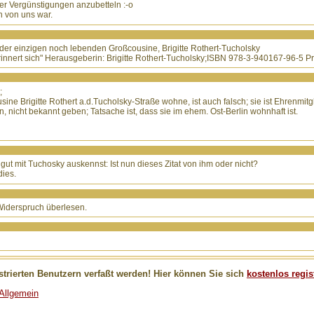
r Vergünstigungen anzubetteln :-o
 von uns war.
der einzigen noch lebenden Großcousine, Brigitte Rothert-Tucholsky
rinnert sich" Herausgeberin: Brigitte Rothert-Tucholsky;ISBN 978-3-940167-96-5 P
;
ne Brigitte Rothert a.d.Tucholsky-Straße wohne, ist auch falsch; sie ist Ehrenmitgl
, nicht bekannt geben; Tatsache ist, dass sie im ehem. Ost-Berlin wohnhaft ist.
t mit Tuchosky auskennst: Ist nun dieses Zitat von ihm oder nicht?
dies.
Widerspruch überlesen.
trierten Benutzern verfaßt werden! Hier können Sie sich
kostenlos regis
 Allgemein