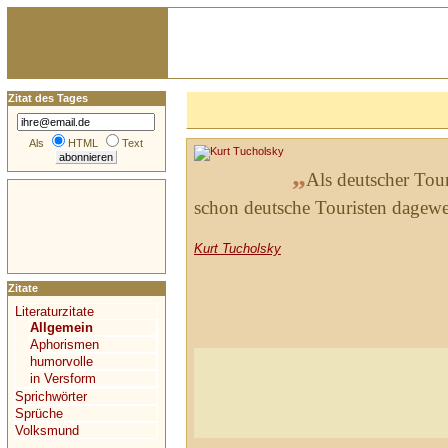
Zitat des Tages
Als
HTML
Text
„
Als deutscher Tou
schon deutsche Touristen dagewe
Kurt Tucholsky
Zitate
Literaturzitate
Allgemein
Aphorismen
humorvolle
in Versform
Sprichwörter
Sprüche
Volksmund