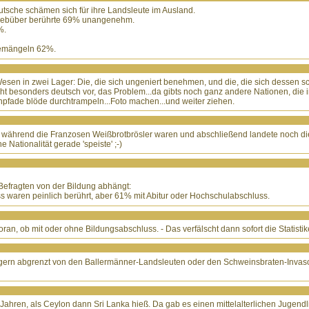
utsche schämen sich für ihre Landsleute im Ausland.
egebüber berührte 69% unangenehm.
%.
 bemängeln 62%.
 Wesen in zwei Lager: Die, die sich ungeniert benehmen, und die, die sich dessen 
ht besonders deutsch vor, das Problem...da gibts noch ganz andere Nationen, die i
npfade blöde durchtrampeln...Foto machen...und weiter ziehen.
, während die Franzosen Weißbrotbrösler waren und abschließend landete noch die z
Nationalität gerade 'speiste' ;-)
2 Befragten von der Bildung abhängt:
 waren peinlich berührt, aber 61% mit Abitur oder Hochschulabschluss.
ran, ob mit oder ohne Bildungsabschluss. - Das verfälscht dann sofort die Statistik
h gern abgrenzt von den Ballermänner-Landsleuten oder den Schweinsbraten-Invaso
 Jahren, als Ceylon dann Sri Lanka hieß. Da gab es einen mittelalterlichen Jugendl