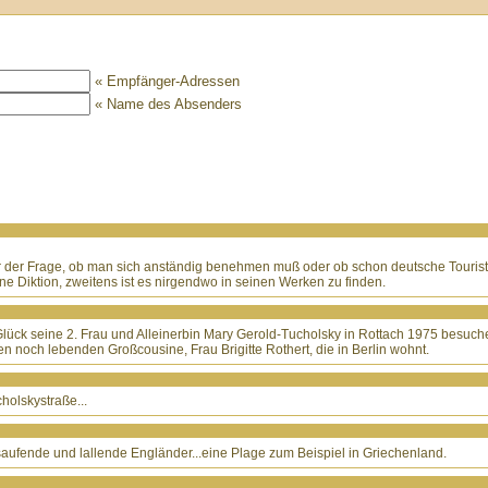
« Empfänger-Adressen
« Name des Absenders
vor der Frage, ob man sich anständig benehmen muß oder ob schon deutsche Touris
eine Diktion, zweitens ist es nirgendwo in seinen Werken zu finden.
s Glück seine 2. Frau und Alleinerbin Mary Gerold-Tucholsky in Rottach 1975 besuch
igen noch lebenden Großcousine, Frau Brigitte Rothert, die in Berlin wohnt.
cholskystraße...
, saufende und lallende Engländer...eine Plage zum Beispiel in Griechenland.