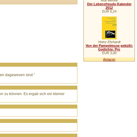
Rolf Merkle
Der Lebensfreude-Kalender
2012
EUR 6,24
Heinz Ehrhardt
Von der Pampelmuse geküßt:
Gedichte, Pro
EUR 3,00
Amazon
ten dagewesen sind.“
en zu können. Es ergab sich ein kleiner