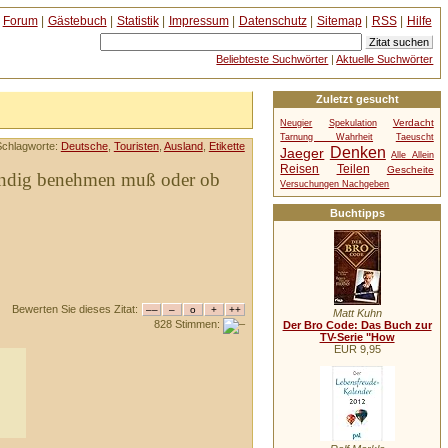
Forum
|
Gästebuch
|
Statistik
|
Impressum
|
Datenschutz
|
Sitemap
|
RSS
|
Hilfe
Beliebteste Suchwörter
|
Aktuelle Suchwörter
Zuletzt gesucht
Verdacht
Neugier
Spekulation
Tarnung Wahrheit
Taeuscht
Schlagworte:
Deutsche
,
Touristen
,
Ausland
,
Etikette
Denken
Jaeger
Alle Allein
Reisen
Teilen
Gescheite
ständig benehmen muß oder ob
Versuchungen Nachgeben
Buchtipps
Bewerten Sie dieses Zitat:
Matt Kuhn
828 Stimmen:
Der Bro Code: Das Buch zur
TV-Serie "How
EUR 9,95