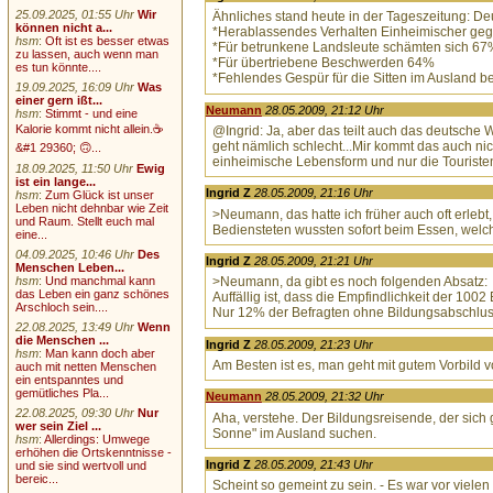
25.09.2025, 01:55 Uhr
Wir
Ähnliches stand heute in der Tageszeitung: De
können nicht a...
*Herablassendes Verhalten Einheimischer g
hsm
:
Oft ist es besser etwas
*Für betrunkene Landsleute schämten sich 67
zu lassen, auch wenn man
*Für übertriebene Beschwerden 64%
es tun könnte....
*Fehlendes Gespür für die Sitten im Ausland
19.09.2025, 16:09 Uhr
Was
einer gern ißt...
Neumann
28.05.2009, 21:12 Uhr
hsm
:
Stimmt - und eine
Kalorie kommt nicht allein.☕
@Ingrid: Ja, aber das teilt auch das deutsche
geht nämlich schlecht...Mir kommt das auch nic
&#1 29360; 🙃...
einheimische Lebensform und nur die Touriste
18.09.2025, 11:50 Uhr
Ewig
ist ein lange...
Ingrid Z
28.05.2009, 21:16 Uhr
hsm
:
Zum Glück ist unser
Leben nicht dehnbar wie Zeit
>Neumann, das hatte ich früher auch oft erlebt
und Raum. Stellt euch mal
Bediensteten wussten sofort beim Essen, welche 
eine...
04.09.2025, 10:46 Uhr
Des
Ingrid Z
28.05.2009, 21:21 Uhr
Menschen Leben...
hsm
:
Und manchmal kann
>Neumann, da gibt es noch folgenden Absatz:
das Leben ein ganz schönes
Auffällig ist, dass die Empfindlichkeit der 100
Arschloch sein....
Nur 12% der Befragten ohne Bildungsabschluss
22.08.2025, 13:49 Uhr
Wenn
die Menschen ...
Ingrid Z
28.05.2009, 21:23 Uhr
hsm
:
Man kann doch aber
Am Besten ist es, man geht mit gutem Vorbild vo
auch mit netten Menschen
ein entspanntes und
gemütliches Pla...
Neumann
28.05.2009, 21:32 Uhr
22.08.2025, 09:30 Uhr
Nur
Aha, verstehe. Der Bildungsreisende, der sic
wer sein Ziel ...
Sonne" im Ausland suchen.
hsm
:
Allerdings: Umwege
erhöhen die Ortskenntnisse -
Ingrid Z
28.05.2009, 21:43 Uhr
und sie sind wertvoll und
bereic...
Scheint so gemeint zu sein. - Es war vor vielen