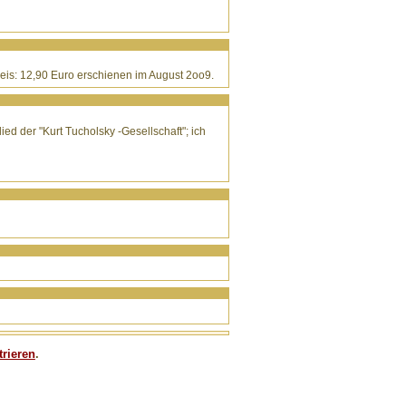
reis: 12,90 Euro erschienen im August 2oo9.
ied der "Kurt Tucholsky -Gesellschaft"; ich
trieren
.