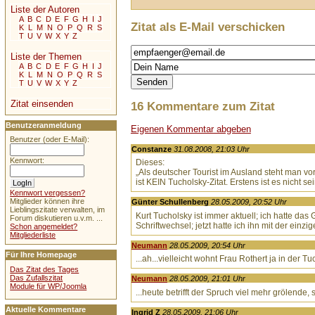
Liste der Autoren
A
B
C
D
E
F
G
H
I
J
Zitat als E-Mail verschicken
K
L
M
N
O
P
Q
R
S
T
U
V
W
X
Y
Z
Liste der Themen
A
B
C
D
E
F
G
H
I
J
K
L
M
N
O
P
Q
R
S
T
U
V
W
X
Y
Z
Zitat einsenden
16 Kommentare zum Zitat
Benutzeranmeldung
Eigenen Kommentar abgeben
Benutzer (oder E-Mail):
Constanze
31.08.2008, 21:03 Uhr
Kennwort:
Dieses:
„Als deutscher Tourist im Ausland steht man 
ist KEIN Tucholsky-Zitat. Erstens ist es nicht s
Kennwort vergessen?
Mitglieder können ihre
Günter Schullenberg
28.05.2009, 20:52 Uhr
Lieblingszitate verwalten, im
Kurt Tucholsky ist immer aktuell; ich hatte da
Forum diskutieren u.v.m. ...
Schriftwechsel; jetzt hatte ich ihn mit der einz
Schon angemeldet?
Mitgliederliste
Neumann
28.05.2009, 20:54 Uhr
Für Ihre Homepage
...ah...vielleicht wohnt Frau Rothert ja in der Tu
Das Zitat des Tages
Das Zufallszitat
Neumann
28.05.2009, 21:01 Uhr
Module für WP/Joomla
...heute betrifft der Spruch viel mehr grölende
Aktuelle Kommentare
Ingrid Z
28.05.2009, 21:06 Uhr