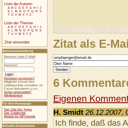
Liste der Autoren
A
B
C
D
E
F
G
H
I
J
K
L
M
N
O
P
Q
R
S
T
U
V
W
X
Y
Z
Liste der Themen
A
B
C
D
E
F
G
H
I
J
K
L
M
N
O
P
Q
R
S
T
U
V
W
X
Y
Z
Zitat als E-Ma
Zitat einsenden
Benutzeranmeldung
Benutzer (oder E-Mail):
Kennwort:
6 Kommentare
Kennwort vergessen?
Mitglieder können ihre
Lieblingszitate verwalten, im
Forum diskutieren u.v.m. ...
Schon angemeldet?
Eigenen Komment
Mitgliederliste
Für Ihre Homepage
Das Zitat des Tages
H. Smidt
26.12.2007, 
Das Zufallszitat
Module für WP/Joomla
Ich finde, daß das 
Aktuelle Kommentare