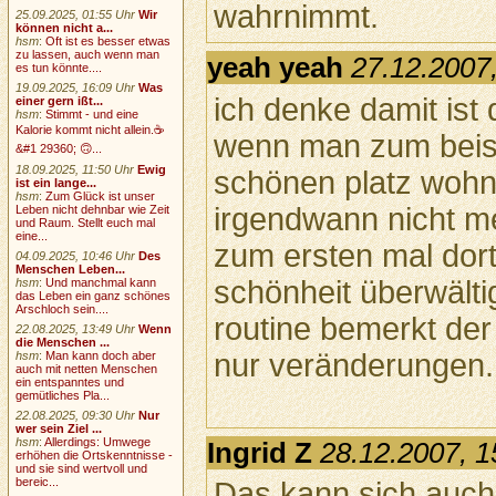
wahrnimmt.
25.09.2025, 01:55 Uhr
Wir
können nicht a...
hsm
:
Oft ist es besser etwas
zu lassen, auch wenn man
yeah yeah
27.12.2007
es tun könnte....
19.09.2025, 16:09 Uhr
Was
ich denke damit ist
einer gern ißt...
hsm
:
Stimmt - und eine
Kalorie kommt nicht allein.☕
wenn man zum beisp
&#1 29360; 🙃...
18.09.2025, 11:50 Uhr
Ewig
schönen platz wohn
ist ein lange...
hsm
:
Zum Glück ist unser
irgendwann nicht me
Leben nicht dehnbar wie Zeit
und Raum. Stellt euch mal
eine...
zum ersten mal dort
04.09.2025, 10:46 Uhr
Des
Menschen Leben...
schönheit überwältig
hsm
:
Und manchmal kann
das Leben ein ganz schönes
Arschloch sein....
routine bemerkt de
22.08.2025, 13:49 Uhr
Wenn
die Menschen ...
nur veränderungen.
hsm
:
Man kann doch aber
auch mit netten Menschen
ein entspanntes und
gemütliches Pla...
22.08.2025, 09:30 Uhr
Nur
wer sein Ziel ...
hsm
:
Allerdings: Umwege
Ingrid Z
28.12.2007, 1
erhöhen die Ortskenntnisse -
und sie sind wertvoll und
bereic...
Das kann sich auch