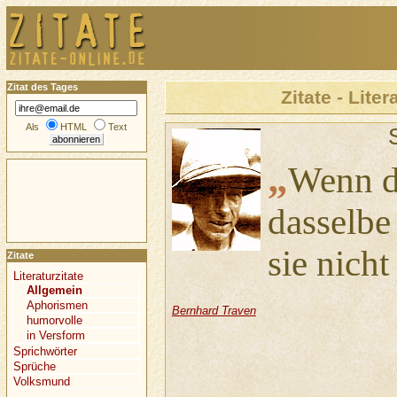
Zitat des Tages
Zitate - Liter
Als
HTML
Text
„
Wenn d
dasselbe
sie nicht
Zitate
Literaturzitate
Allgemein
Aphorismen
Bernhard Traven
humorvolle
in Versform
Sprichwörter
Sprüche
Volksmund