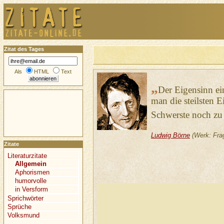
Zitat des Tages
Als
HTML
Text
„
Der Eigensinn ein
man die steilsten 
Schwerste noch zu 
Ludwig Börne
(Werk: Fra
Zitate
Literaturzitate
Allgemein
Aphorismen
humorvolle
in Versform
Sprichwörter
Sprüche
Volksmund