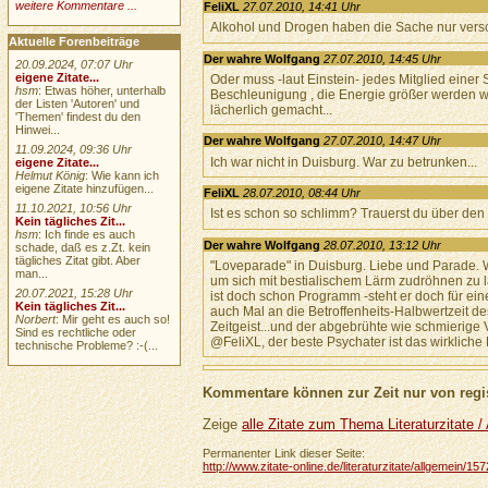
weitere Kommentare ...
FeliXL
27.07.2010, 14:41 Uhr
Alkohol und Drogen haben die Sache nur verschl
Aktuelle Forenbeiträge
Der wahre Wolfgang
27.07.2010, 14:45 Uhr
20.09.2024, 07:07 Uhr
eigene Zitate...
Oder muss -laut Einstein- jedes Mitglied eine
hsm
: Etwas höher, unterhalb
Beschleunigung , die Energie größer werden wür
der Listen 'Autoren' und
lächerlich gemacht...
'Themen' findest du den
Hinwei...
Der wahre Wolfgang
27.07.2010, 14:47 Uhr
11.09.2024, 09:36 Uhr
Ich war nicht in Duisburg. War zu betrunken...
eigene Zitate...
Helmut König
: Wie kann ich
eigene Zitate hinzufügen...
FeliXL
28.07.2010, 08:44 Uhr
11.10.2021, 10:56 Uhr
Ist es schon so schlimm? Trauerst du über den
Kein tägliches Zit...
hsm
: Ich finde es auch
Der wahre Wolfgang
28.07.2010, 13:12 Uhr
schade, daß es z.Zt. kein
tägliches Zitat gibt. Aber
"Loveparade" in Duisburg. Liebe und Parade. 
man...
um sich mit bestialischem Lärm zudröhnen zu
20.07.2021, 15:28 Uhr
ist doch schon Programm -steht er doch für ei
Kein tägliches Zit...
auch Mal an die Betroffenheits-Halbwertzeit 
Norbert
: Mir geht es auch so!
Zeitgeist...und der abgebrühte wie schmierige
Sind es rechtliche oder
@FeliXL, der beste Psychater ist das wirkliche
technische Probleme? :-(...
Kommentare können zur Zeit nur von regis
Zeige
alle Zitate zum Thema Literaturzitate /
Permanenter Link dieser Seite:
http://www.zitate-online.de/literaturzitate/allgemein/1