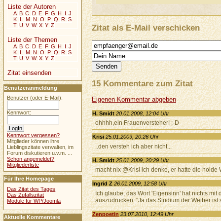
Liste der Autoren
A
B
C
D
E
F
G
H
I
J
K
L
M
N
O
P
Q
R
S
T
U
V
W
X
Y
Z
Zitat als E-Mail verschicken
Liste der Themen
A
B
C
D
E
F
G
H
I
J
K
L
M
N
O
P
Q
R
S
T
U
V
W
X
Y
Z
Zitat einsenden
15 Kommentare zum Zitat
Benutzeranmeldung
Benutzer (oder E-Mail):
Eigenen Kommentar abgeben
Kennwort:
H. Smidt
20.01.2008, 12:04 Uhr
ohhhh,ein Frauenversteher! ;-D
Kennwort vergessen?
Krisi
25.01.2009, 20:26 Uhr
Mitglieder können ihre
..den versteh ich aber nicht...
Lieblingszitate verwalten, im
Forum diskutieren u.v.m. ...
Schon angemeldet?
H. Smidt
25.01.2009, 20:29 Uhr
Mitgliederliste
macht nix @Krisi ich denke, er hatte die holde W
Für Ihre Homepage
Ingrid Z
26.01.2009, 12:58 Uhr
Das Zitat des Tages
Ich glaube, das Wort 'Eigensinn' hat nichts mit
Das Zufallszitat
auszudrücken: "Ja das Studium der Weiber ist s
Module für WP/Joomla
Zenpoetin
23.07.2010, 12:49 Uhr
Aktuelle Kommentare