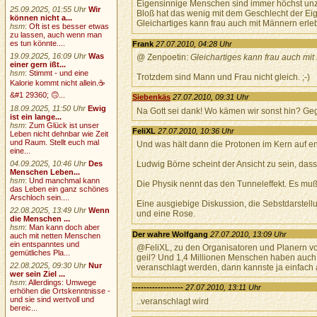
Eigensinnige Menschen sind immer höchst unzug
25.09.2025, 01:55 Uhr
Wir
Bloß hat das wenig mit dem Geschlecht der Eig
können nicht a...
Gleichartiges kann frau auch mit Männern erle
hsm
:
Oft ist es besser etwas
zu lassen, auch wenn man
es tun könnte....
Frank
27.07.2010, 04:28 Uhr
19.09.2025, 16:09 Uhr
Was
@ Zenpoetin:
Gleichartiges kann frau auch mi
einer gern ißt...
hsm
:
Stimmt - und eine
Trotzdem sind Mann und Frau nicht gleich. ;-)
Kalorie kommt nicht allein.☕
&#1 29360; 🙃...
Siebenkäs
27.07.2010, 09:31 Uhr
18.09.2025, 11:50 Uhr
Ewig
Na Gott sei dank! Wo kämen wir sonst hin? Gege
ist ein lange...
hsm
:
Zum Glück ist unser
FeliXL
27.07.2010, 10:36 Uhr
Leben nicht dehnbar wie Zeit
und Raum. Stellt euch mal
Und was hält dann die Protonen im Kern au
eine...
04.09.2025, 10:46 Uhr
Des
Ludwig Börne scheint der Ansicht zu sein, dass
Menschen Leben...
hsm
:
Und manchmal kann
Die Physik nennt das den Tunneleffekt. Es mu
das Leben ein ganz schönes
Arschloch sein....
Eine ausgiebige Diskussion, die Sebstdarstell
22.08.2025, 13:49 Uhr
Wenn
und eine Rose.
die Menschen ...
hsm
:
Man kann doch aber
Der wahre Wolfgang
27.07.2010, 13:09 Uhr
auch mit netten Menschen
ein entspanntes und
@FeliXL, zu den Organisatoren und Planern von 
gemütliches Pla...
geil? Und 1,4 Millionen Menschen haben auch 
22.08.2025, 09:30 Uhr
Nur
veranschlagt werden, dann kannste ja einfach
wer sein Ziel ...
hsm
:
Allerdings: Umwege
------------------
27.07.2010, 13:11 Uhr
erhöhen die Ortskenntnisse -
und sie sind wertvoll und
..veranschlagt wird
bereic...