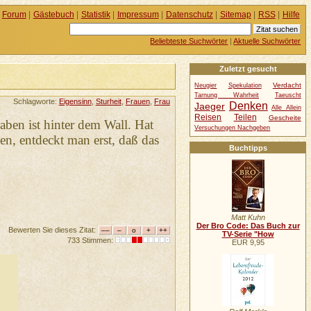
Forum
|
Gästebuch
|
Statistik
|
Impressum
|
Datenschutz
|
Sitemap
|
RSS
|
Hilfe
Beliebteste Suchwörter
|
Aktuelle Suchwörter
Zuletzt gesucht
Verdacht
Neugier
Spekulation
Tarnung Wahrheit
Taeuscht
Schlagworte:
Eigensinn
,
Sturheit
,
Frauen
,
Frau
Denken
Jaeger
Alle Allein
Reisen
Teilen
Gescheite
aben ist hinter dem Wall. Hat
Versuchungen Nachgeben
en, entdeckt man erst, daß das
Buchtipps
Matt Kuhn
Der Bro Code: Das Buch zur
Bewerten Sie dieses Zitat:
TV-Serie "How
733 Stimmen:
EUR 9,95