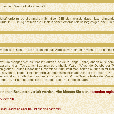
immert. Wie weit ist es bei dir?
r Schafherde zunächst einmal ein Schaf sein? Einstein wusste, dass mit zunehmend
de. In Duisburg hat man die Einstein`schen Axiome relativ sorglos getunnelt. Der F
 verpassten Urlaub? Ich hab' da 'ne gute Adresse von einem Psychater, der hat mir
Wo? Da drängen sich die Massen durch eine viel zu enge Röhre, landen auf einem
 lassen und am Tag danach fragt man scheinheilig: Warum? Auch der Duisburger "
nen großen Haufen Chaos und Unverstand. Nun stellt man Kerzen auf und mimt Trauer
des suizidalen Robert Enke erinnert. Jedenfalls hat niemand Schuld bei diesem "P
 Veranstalter Schaller lacht sich eins ins Fäustchen. Prima Geschäftsidee der M
 Leben. Am Ende heulen sich dann sogar die "Profis" bei mir aus.
trierten Benutzern verfaßt werden! Hier können Sie sich
kostenlos regis
 Allgemein
5720/der-eigensinn-einer-frau-ist-auf-eine-ganz.html