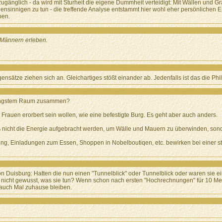
änglich - da wird mit Sturheit die eigene Dummheit verteidigt: Mit Wällen und G
ensinnigen zu tun - die treffende Analyse entstammt hier wohl eher persönlichen E
ben.
t Männern erleben.
nsätze ziehen sich an. Gleichartiges stößt einander ab. Jedenfalls ist das die Phi
f engstem Raum zusammen?
 Frauen erorbert sein wollen, wie eine befestigte Burg. Es geht aber auch anders.
ß nicht die Energie aufgebracht werden, um Wälle und Mauern zu überwinden, sond
ung, Einladungen zum Essen, Shoppen in Nobelboutiqen, etc. bewirken bei einer sta
Duisburg: Hatten die nun einen "Tunnelblick" oder Tunnelblick oder waren sie einf
nicht gewusst, was sie tun? Wenn schon nach ersten "Hochrechnungen" für 10 Men
 auch Mal zuhause bleiben.