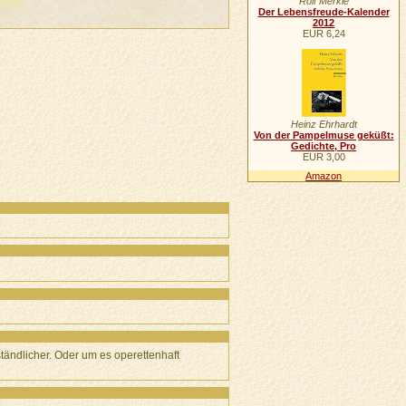
Rolf Merkle
Der Lebensfreude-Kalender
2012
EUR 6,24
Heinz Ehrhardt
Von der Pampelmuse geküßt:
Gedichte, Pro
EUR 3,00
Amazon
rständlicher. Oder um es operettenhaft