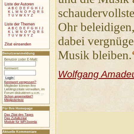
Liste der Autoren
A
B
C
D
E
F
G
H
I
J
schaudervollst
K
L
M
N
O
P
Q
R
S
T
U
V
W
X
Y
Z
Ohr beleidigen
Liste der Themen
A
B
C
D
E
F
G
H
I
J
K
L
M
N
O
P
Q
R
S
T
U
V
W
X
Y
Z
dabei vergnügen
Zitat einsenden
Musik bleiben.
Benutzeranmeldung
Benutzer (oder E-Mail):
Kennwort:
Wolfgang Amadeu
Kennwort vergessen?
Mitglieder können ihre
Lieblingszitate verwalten, im
Forum diskutieren u.v.m. ...
Schon angemeldet?
Mitgliederliste
Für Ihre Homepage
Das Zitat des Tages
Das Zufallszitat
Module für WP/Joomla
Aktuelle Kommentare