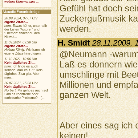
weitere Kommentare ...
Gefühl hat doch sei
Aktuelle Forenbeiträge
Zuckergußmusik ka
20.09.2024, 07:07 Uhr
eigene Zitate...
werden.
hsm
: Etwas höher, unterhalb
der Listen 'Autoren' und
'Themen' findest du den
Hinwei...
H. Smidt
28.11.2009, 
11.09.2024, 09:36 Uhr
eigene Zitate...
Helmut König
: Wie kann ich
@Neumann -warum d
eigene Zitate hinzufügen...
11.10.2021, 10:56 Uhr
Laß es donnern wie
Kein tägliches Zit...
hsm
: Ich finde es auch
schade, daß es z.Zt. kein
umschlinge mit Be
tägliches Zitat gibt. Aber
man...
Millionen und empf
20.07.2021, 15:28 Uhr
Kein tägliches Zit...
Norbert
: Mir geht es auch so!
ganzen Welt.
Sind es rechtliche oder
technische Probleme? :-(...
Aber eines sag ich d
keinen!