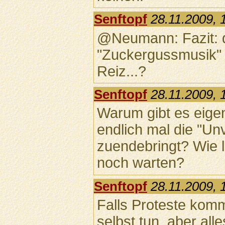
Senftopf
28.11.2009, 
@Neumann: Fazit: d
"Zuckergussmusik" 
Reiz...?
Senftopf
28.11.2009, 
Warum gibt es eigen
endlich mal die "Un
zuendebringt? Wie l
noch warten?
Senftopf
28.11.2009, 
Falls Proteste kom
selbst tun, aber all