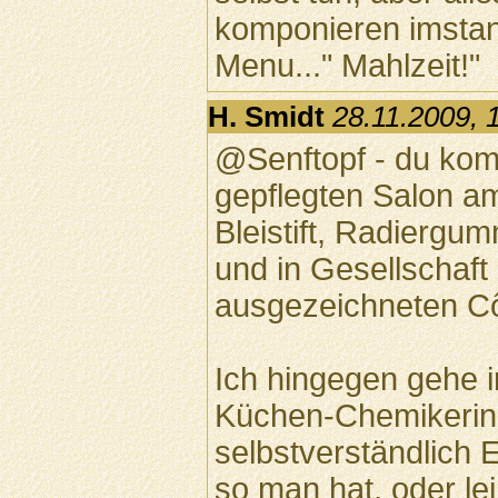
komponieren imstand
Menu..." Mahlzeit!"
H. Smidt
28.11.2009, 
@Senftopf - du kom
gepflegten Salon am
Bleistift, Radiergu
und in Gesellschaft
ausgezeichneten C
Ich hingegen gehe i
Küchen-Chemikerin
selbstverständlich
so man hat, oder le