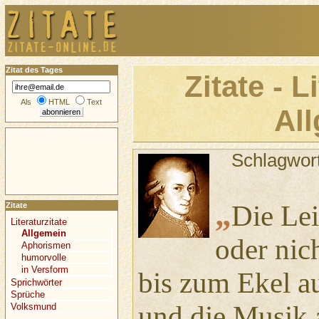
Zitat des Tages
Zitate - L
Als
HTML
Text
Al
Schlagwor
„
Die Lei
Zitate
Literaturzitate
Allgemein
oder nic
Aphorismen
humorvolle
in Versform
bis zum Ekel a
Sprichwörter
Sprüche
und die Musik 
Volksmund