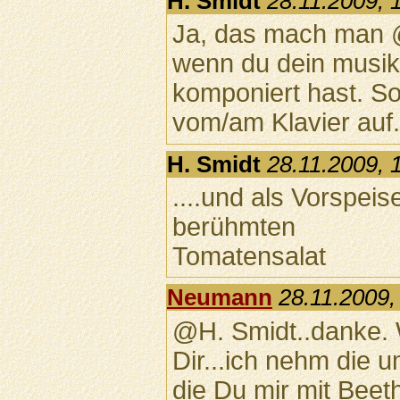
H. Smidt
28.11.2009, 
Ja, das mach man @
wenn du dein musi
komponiert hast. So
vom/am Klavier auf
H. Smidt
28.11.2009, 
....und als Vorspeis
berühmten
Tomatensalat
Neumann
28.11.2009,
@H. Smidt..danke. 
Dir...ich nehm die 
die Du mir mit Beet