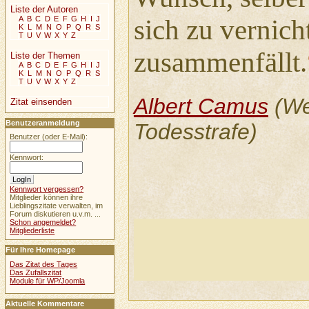
Liste der Autoren
A
B
C
D
E
F
G
H
I
J
sich zu vernich
K
L
M
N
O
P
Q
R
S
T
U
V
W
X
Y
Z
zusammenfällt.
Liste der Themen
A
B
C
D
E
F
G
H
I
J
K
L
M
N
O
P
Q
R
S
T
U
V
W
X
Y
Z
Albert Camus
(We
Zitat einsenden
Benutzeranmeldung
Todesstrafe)
Benutzer (oder E-Mail):
Kennwort:
Kennwort vergessen?
Mitglieder können ihre
Lieblingszitate verwalten, im
Forum diskutieren u.v.m. ...
Schon angemeldet?
Mitgliederliste
Für Ihre Homepage
Das Zitat des Tages
Das Zufallszitat
Module für WP/Joomla
Aktuelle Kommentare