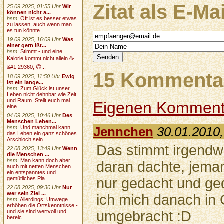
Zitat als E-Ma
25.09.2025, 01:55 Uhr
Wir
können nicht a...
hsm
:
Oft ist es besser etwas
zu lassen, auch wenn man
es tun könnte....
19.09.2025, 16:09 Uhr
Was
einer gern ißt...
hsm
:
Stimmt - und eine
Kalorie kommt nicht allein.☕
&#1 29360; 🙃...
15 Kommentar
18.09.2025, 11:50 Uhr
Ewig
ist ein lange...
hsm
:
Zum Glück ist unser
Leben nicht dehnbar wie Zeit
und Raum. Stellt euch mal
Eigenen Komment
eine...
04.09.2025, 10:46 Uhr
Des
Menschen Leben...
hsm
:
Und manchmal kann
Jennchen
30.01.2010,
das Leben ein ganz schönes
Arschloch sein....
Das stimmt irgendw
22.08.2025, 13:49 Uhr
Wenn
die Menschen ...
hsm
:
Man kann doch aber
daran dachte, jemand
auch mit netten Menschen
ein entspanntes und
gemütliches Pla...
nur gedacht und ge
22.08.2025, 09:30 Uhr
Nur
wer sein Ziel ...
ich mich danach in
hsm
:
Allerdings: Umwege
erhöhen die Ortskenntnisse -
und sie sind wertvoll und
umgebracht :D
bereic...