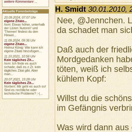
weitere Kommentare ...
H. Smidt
30.01.2010, 
Aktuelle Forenbeiträge
Nee, @Jennchen. L
20.09.2024, 07:07 Uhr
eigene Zitate...
hsm
: Etwas höher, unterhalb
da schadet man sich
der Listen 'Autoren' und
'Themen' findest du den
Hinwei...
11.09.2024, 09:36 Uhr
eigene Zitate...
Daß auch der fried
Helmut König
: Wie kann ich
eigene Zitate hinzufügen...
Mordgedanken haben
11.10.2021, 10:56 Uhr
Kein tägliches Zit...
hsm
: Ich finde es auch
töten, weiß ich selb
schade, daß es z.Zt. kein
tägliches Zitat gibt. Aber
man...
kühlem Kopf:
20.07.2021, 15:28 Uhr
Kein tägliches Zit...
Norbert
: Mir geht es auch so!
Sind es rechtliche oder
technische Probleme? :-(...
Willst du die schön
im Gefängnis verbri
Was wird dann aus 