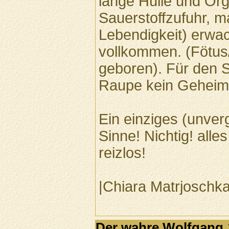
lange Hülle und Or
Sauerstoffzufuhr, m
Lebendigkeit) erwa
vollkommen. (Fötu
geboren). Für den S
Raupe kein Geheim
Ein einziges (unver
Sinne! Nichtig! alle
reizlos!
|Chiara Matrjoschka
Der wahre Wolfgang