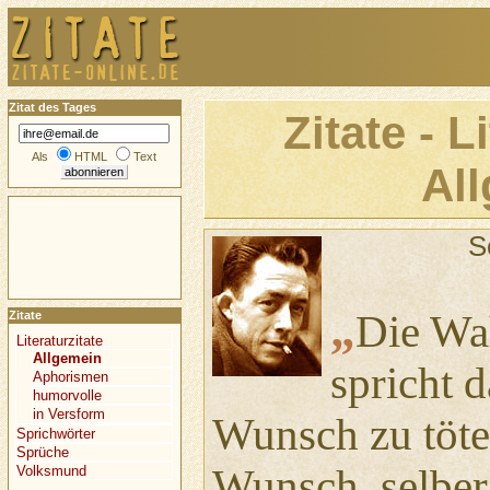
Zitat des Tages
Zitate - L
Als
HTML
Text
Al
S
„
Die Wah
Zitate
Literaturzitate
Allgemein
spricht d
Aphorismen
humorvolle
in Versform
Wunsch zu töte
Sprichwörter
Sprüche
Wunsch, selber
Volksmund