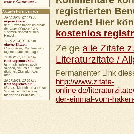
weitere Kommentare ...
registrierten Ben
Aktuelle Forenbeiträge
20.09.2024, 07:07 Uhr
werden! Hier kön
eigene Zitate...
hsm
: Etwas höher, unterhalb
der Listen 'Autoren' und
kostenlos registr
'Themen' findest du den
Hinwei...
11.09.2024, 09:36 Uhr
eigene Zitate...
Zeige
alle Zitate
Helmut König
: Wie kann ich
eigene Zitate hinzufügen...
Literaturzitate / A
11.10.2021, 10:56 Uhr
Kein tägliches Zit...
hsm
: Ich finde es auch
schade, daß es z.Zt. kein
Permanenter Link diese
tägliches Zitat gibt. Aber
man...
http://www.zitate-
20.07.2021, 15:28 Uhr
Kein tägliches Zit...
Norbert
: Mir geht es auch so!
online.de/literaturzitat
Sind es rechtliche oder
technische Probleme? :-(...
der-einmal-vom-haken-