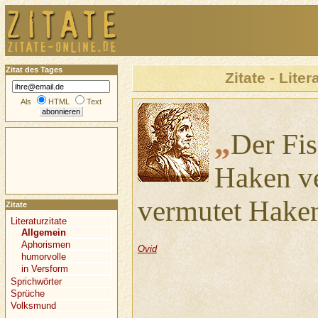
Zitat des Tages
Zitate - Liter
Als
HTML
Text
„
Der Fis
Haken ve
vermutet Haken
Zitate
Literaturzitate
Allgemein
Aphorismen
Ovid
humorvolle
in Versform
Sprichwörter
Sprüche
Volksmund