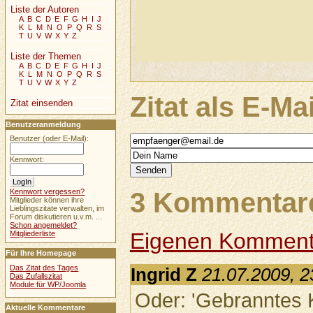
Liste der Autoren
A
B
C
D
E
F
G
H
I
J
K
L
M
N
O
P
Q
R
S
T
U
V
W
X
Y
Z
Liste der Themen
A
B
C
D
E
F
G
H
I
J
K
L
M
N
O
P
Q
R
S
T
U
V
W
X
Y
Z
Zitat als E-Ma
Zitat einsenden
Benutzeranmeldung
Benutzer (oder E-Mail):
Kennwort:
3 Kommentare
Kennwort vergessen?
Mitglieder können ihre
Lieblingszitate verwalten, im
Forum diskutieren u.v.m. ...
Schon angemeldet?
Eigenen Komment
Mitgliederliste
Für Ihre Homepage
Das Zitat des Tages
Ingrid Z
21.07.2009, 2
Das Zufallszitat
Module für WP/Joomla
Oder: 'Gebranntes K
Aktuelle Kommentare