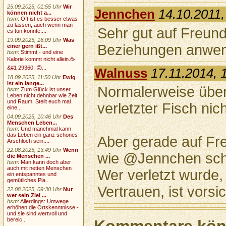
25.09.2025, 01:55 Uhr
Wir
Jennchen
14.10.2011,
können nicht a...
hsm
:
Oft ist es besser etwas
zu lassen, auch wenn man
Sehr gut auf Freun
es tun könnte....
19.09.2025, 16:09 Uhr
Was
Beziehungen anwen
einer gern ißt...
hsm
:
Stimmt - und eine
Kalorie kommt nicht allein.☕
&#1 29360; 🙃...
Walnuss
17.11.2014, 
18.09.2025, 11:50 Uhr
Ewig
ist ein lange...
Normalerweise überl
hsm
:
Zum Glück ist unser
Leben nicht dehnbar wie Zeit
und Raum. Stellt euch mal
verletzter Fisch nic
eine...
04.09.2025, 10:46 Uhr
Des
Menschen Leben...
hsm
:
Und manchmal kann
das Leben ein ganz schönes
Aber gerade auf Fr
Arschloch sein....
22.08.2025, 13:49 Uhr
Wenn
wie @Jennchen sch
die Menschen ...
hsm
:
Man kann doch aber
auch mit netten Menschen
Wer verletzt wurde, 
ein entspanntes und
gemütliches Pla...
Vertrauen, ist vorsic
22.08.2025, 09:30 Uhr
Nur
wer sein Ziel ...
hsm
:
Allerdings: Umwege
erhöhen die Ortskenntnisse -
und sie sind wertvoll und
bereic...
Kommentare könn