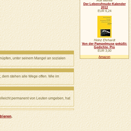
Rolf Merkle
Der Lebensfreude-Kalender
2012
EUR 6,24
Heinz Ehrhardt
Von der Pampelmuse geküßt:
Gedichte, Pro
EUR 3,00
Amazon
 knüpfen, unter seinem Mangel an sozialen
t, dem stehen alle Wege offen. Wie im
ielleicht permanent von Leuten umgeben, hat
trieren
.