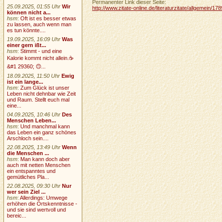
Permanenter Link dieser Seite:
25.09.2025, 01:55 Uhr
Wir
http://www.zitate-online.de/literaturzitate/allgemein/1
können nicht a...
hsm
:
Oft ist es besser etwas
zu lassen, auch wenn man
es tun könnte....
19.09.2025, 16:09 Uhr
Was
einer gern ißt...
hsm
:
Stimmt - und eine
Kalorie kommt nicht allein.☕
&#1 29360; 🙃...
18.09.2025, 11:50 Uhr
Ewig
ist ein lange...
hsm
:
Zum Glück ist unser
Leben nicht dehnbar wie Zeit
und Raum. Stellt euch mal
eine...
04.09.2025, 10:46 Uhr
Des
Menschen Leben...
hsm
:
Und manchmal kann
das Leben ein ganz schönes
Arschloch sein....
22.08.2025, 13:49 Uhr
Wenn
die Menschen ...
hsm
:
Man kann doch aber
auch mit netten Menschen
ein entspanntes und
gemütliches Pla...
22.08.2025, 09:30 Uhr
Nur
wer sein Ziel ...
hsm
:
Allerdings: Umwege
erhöhen die Ortskenntnisse -
und sie sind wertvoll und
bereic...