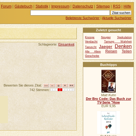
Forum
|
Gästebuch
|
Statistik
|
Impressum
|
Datenschutz
|
Sitemap
|
RSS
|
Hilfe
Beliebteste Suchwörter
|
Aktuelle Suchwörter
Zuletzt gesucht
Knospe
Neugier
Spekulation
Verdacht
Tarnung Wahrheit
Schlagworte:
Einsamkeit
Denken
Jaeger
Taeuscht
Reisen
Teilen
Alle Allein
Gescheite
Buchtipps
Bewerten Sie dieses Zitat:
742 Stimmen:
Matt Kuhn
Der Bro Code: Das Buch zur
TV-Serie "How
EUR 9,95