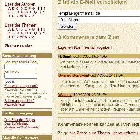
Zitat als E-Mail verschicken
Liste der Autoren
A
B
C
D
E
F
G
H
I
J
K
L
M
N
O
P
Q
R
S
T
U
V
W
X
Y
Z
Liste der Themen
A
B
C
D
E
F
G
H
I
J
K
L
M
N
O
P
Q
R
S
3 Kommentare zum Zitat
T
U
V
W
X
Y
Z
Zitat einsenden
Eigenen Kommentar abgeben
Benutzeranmeldung
H. Smidt
06.07.2008, 06:54 Uhr
Ich kann mir sehr gut vorstellen, daß ein Mens
Benutzer (oder E-Mail):
Kontakten leidet.
Kennwort:
Bernard Bonvivant
06.07.2008, 14:19 Uhr
Leer mag die Welt sein für jenen Zeitgenossen
Märchen, das Königreich sei dem Narren, gege
Kennwort vergessen?
Mitglieder können ihre
Lieblingszitate verwalten, im
Walnuss
11.04.2015, 13:06 Uhr
Forum diskutieren u.v.m. ...
Fast jeder fühlt sich ab und zu einmal einsam.
Schon angemeldet?
Mitgliederliste
Oft hängt es nicht davon ab,
wie viele
Freunde 
aber am Ende keine richtigen Freunde - und is
Für Ihre Homepage
Das Zitat des Tages
Das Zufallszitat
Kommentare können zur Zeit nur von regis
Module für WP/Joomla
Zeige
alle Zitate zum Thema Literaturzitate /
Aktuelle Kommentare