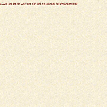
7890/wie-leer-ist-die-welt-fuer-den-der-sie-einsam-durchwandert.html