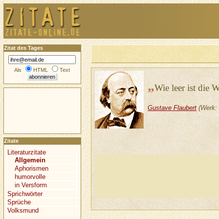
Zitat des Tages
Als
HTML
Text
„
Wie leer ist die 
Gustave Flaubert
(Werk:
Zitate
Literaturzitate
Allgemein
Aphorismen
humorvolle
in Versform
Sprichwörter
Sprüche
Volksmund