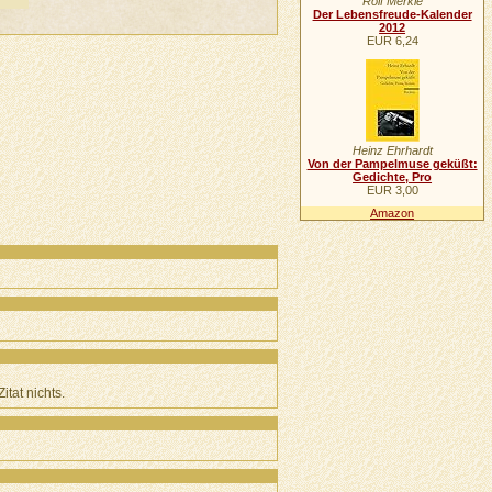
Rolf Merkle
Der Lebensfreude-Kalender
2012
EUR 6,24
Heinz Ehrhardt
Von der Pampelmuse geküßt:
Gedichte, Pro
EUR 3,00
Amazon
tat nichts.