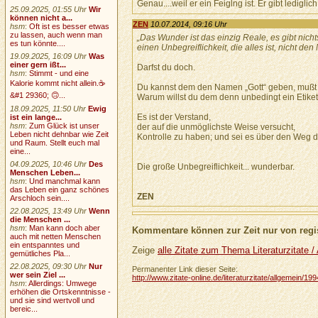
Genau....weil er ein Feiglng ist. Er gibt ledigl
25.09.2025, 01:55 Uhr
Wir
können nicht a...
ZEN
10.07.2014, 09:16 Uhr
hsm
:
Oft ist es besser etwas
zu lassen, auch wenn man
„Das Wunder ist das einzig Reale, es gibt nich
es tun könnte....
einen Unbegreiflichkeit, die alles ist, nicht de
19.09.2025, 16:09 Uhr
Was
einer gern ißt...
Darfst du doch.
hsm
:
Stimmt - und eine
Kalorie kommt nicht allein.☕
Du kannst dem den Namen „Gott“ geben, mußt 
&#1 29360; 🙃...
Warum willst du dem denn unbedingt ein Etik
18.09.2025, 11:50 Uhr
Ewig
Es ist der Verstand,
ist ein lange...
hsm
:
Zum Glück ist unser
der auf die unmöglichste Weise versucht,
Leben nicht dehnbar wie Zeit
Kontrolle zu haben; und sei es über den Weg
und Raum. Stellt euch mal
eine...
04.09.2025, 10:46 Uhr
Des
Die große Unbegreiflichkeit... wunderbar.
Menschen Leben...
hsm
:
Und manchmal kann
das Leben ein ganz schönes
ZEN
Arschloch sein....
22.08.2025, 13:49 Uhr
Wenn
die Menschen ...
hsm
:
Man kann doch aber
Kommentare können zur Zeit nur von regis
auch mit netten Menschen
ein entspanntes und
Zeige
alle Zitate zum Thema Literaturzitate /
gemütliches Pla...
22.08.2025, 09:30 Uhr
Nur
Permanenter Link dieser Seite:
wer sein Ziel ...
http://www.zitate-online.de/literaturzitate/allgemein/1
hsm
:
Allerdings: Umwege
erhöhen die Ortskenntnisse -
und sie sind wertvoll und
bereic...