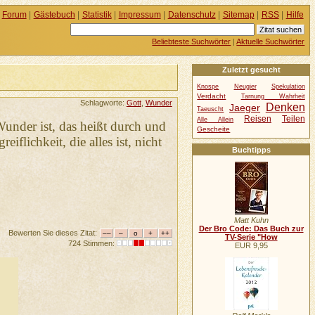
Forum
|
Gästebuch
|
Statistik
|
Impressum
|
Datenschutz
|
Sitemap
|
RSS
|
Hilfe
Beliebteste Suchwörter
|
Aktuelle Suchwörter
Zuletzt gesucht
Knospe
Neugier
Spekulation
Verdacht
Tarnung Wahrheit
Schlagworte:
Gott
,
Wunder
Denken
Jaeger
Taeuscht
Reisen
Teilen
Alle Allein
Wunder ist, das heißt durch und
Gescheite
flichkeit, die alles ist, nicht
Buchtipps
Matt Kuhn
Der Bro Code: Das Buch zur
Bewerten Sie dieses Zitat:
TV-Serie "How
724 Stimmen:
EUR 9,95