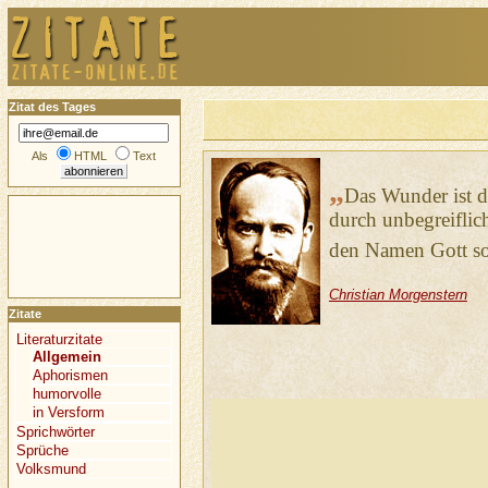
Zitat des Tages
Als
HTML
Text
„
Das Wunder ist da
durch unbegreiflich
den Namen Gott sol
Christian Morgenstern
Zitate
Literaturzitate
Allgemein
Aphorismen
humorvolle
in Versform
Sprichwörter
Sprüche
Volksmund