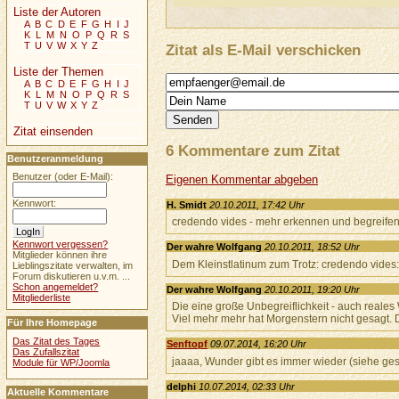
Liste der Autoren
A
B
C
D
E
F
G
H
I
J
K
L
M
N
O
P
Q
R
S
T
U
V
W
X
Y
Z
Zitat als E-Mail verschicken
Liste der Themen
A
B
C
D
E
F
G
H
I
J
K
L
M
N
O
P
Q
R
S
T
U
V
W
X
Y
Z
Zitat einsenden
6 Kommentare zum Zitat
Benutzeranmeldung
Benutzer (oder E-Mail):
Eigenen Kommentar abgeben
Kennwort:
H. Smidt
20.10.2011, 17:42 Uhr
credendo vides - mehr erkennen und begreifen 
Kennwort vergessen?
Der wahre Wolfgang
20.10.2011, 18:52 Uhr
Mitglieder können ihre
Dem Kleinstlatinum zum Trotz: credendo vides: 
Lieblingszitate verwalten, im
Forum diskutieren u.v.m. ...
Schon angemeldet?
Der wahre Wolfgang
20.10.2011, 19:20 Uhr
Mitgliederliste
Die eine große Unbegreiflichkeit - auch reale
Viel mehr mehr hat Morgenstern nicht gesagt. D
Für Ihre Homepage
Das Zitat des Tages
Senftopf
09.07.2014, 16:20 Uhr
Das Zufallszitat
jaaaa, Wunder gibt es immer wieder (siehe gest
Module für WP/Joomla
delphi
10.07.2014, 02:33 Uhr
Aktuelle Kommentare