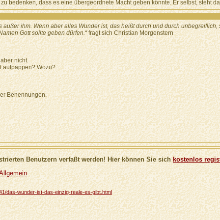
ich zu bedenken, dass es eine übergeordnete Macht geben könnte. Er selbst, steht daf
ts außer ihm. Wenn aber alles Wunder ist, das heißt durch und durch unbegreiflich
n Namen Gott sollte geben dürfen.“
fragt sich Christian Morgenstern
aber nicht.
ett aufpappen? Wozu?
 der Benennungen.
trierten Benutzern verfaßt werden! Hier können Sie sich
kostenlos regis
 Allgemein
9941/das-wunder-ist-das-einzig-reale-es-gibt.html