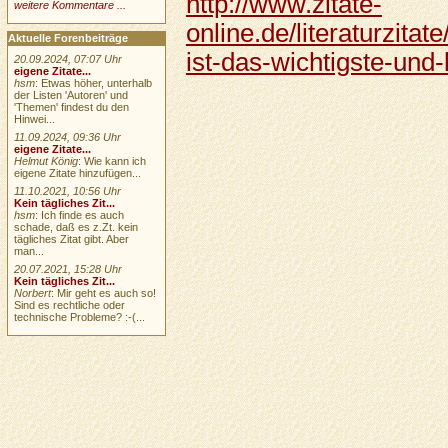
http://www.zitate-
weitere Kommentare ...
online.de/literaturzita
Aktuelle Forenbeiträge
ist-das-wichtigste-und-
20.09.2024, 07:07 Uhr
eigene Zitate...
hsm
: Etwas höher, unterhalb
der Listen 'Autoren' und
'Themen' findest du den
Hinwei...
11.09.2024, 09:36 Uhr
eigene Zitate...
Helmut König
: Wie kann ich
eigene Zitate hinzufügen...
11.10.2021, 10:56 Uhr
Kein tägliches Zit...
hsm
: Ich finde es auch
schade, daß es z.Zt. kein
tägliches Zitat gibt. Aber
man...
20.07.2021, 15:28 Uhr
Kein tägliches Zit...
Norbert
: Mir geht es auch so!
Sind es rechtliche oder
technische Probleme? :-(...