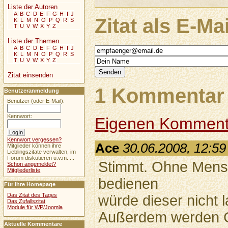
Liste der Autoren
A
B
C
D
E
F
G
H
I
J
Zitat als E-Ma
K
L
M
N
O
P
Q
R
S
T
U
V
W
X
Y
Z
Liste der Themen
A
B
C
D
E
F
G
H
I
J
K
L
M
N
O
P
Q
R
S
T
U
V
W
X
Y
Z
Zitat einsenden
1 Kommentar 
Benutzeranmeldung
Benutzer (oder E-Mail):
Kennwort:
Eigenen Komment
Kennwort vergessen?
Ace
30.06.2008, 12:59
Mitglieder können ihre
Lieblingszitate verwalten, im
Forum diskutieren u.v.m. ...
Stimmt. Ohne Mens
Schon angemeldet?
Mitgliederliste
bedienen
Für Ihre Homepage
Das Zitat des Tages
würde dieser nicht l
Das Zufallszitat
Module für WP/Joomla
Außerdem werden 
Aktuelle Kommentare