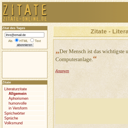
Zitat des Tages
Zitate - Liter
Als
HTML
Text
„
Der Mensch ist das wichtigste u
“
Computeranlage.
Anonym
Zitate
Literaturzitate
Allgemein
Aphorismen
humorvolle
in Versform
Sprichwörter
Sprüche
Volksmund