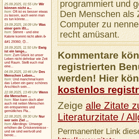
programmiert und g
25.09.2025, 01:55 Uhr
Wir
können nicht a...
Den Menschen als 
hsm
:
Oft ist es besser etwas
zu lassen, auch wenn man
es tun könnte....
Computer zu nennen
19.09.2025, 16:09 Uhr
Was
einer gern ißt...
recht amüsant.
hsm
:
Stimmt - und eine
Kalorie kommt nicht allein.☕
&#1 29360; 🙃...
18.09.2025, 11:50 Uhr
Ewig
ist ein lange...
Kommentare könn
hsm
:
Zum Glück ist unser
Leben nicht dehnbar wie Zeit
und Raum. Stellt euch mal
registrierten Ben
eine...
04.09.2025, 10:46 Uhr
Des
werden! Hier kön
Menschen Leben...
hsm
:
Und manchmal kann
das Leben ein ganz schönes
kostenlos registr
Arschloch sein....
22.08.2025, 13:49 Uhr
Wenn
die Menschen ...
hsm
:
Man kann doch aber
Zeige
alle Zitate
auch mit netten Menschen
ein entspanntes und
gemütliches Pla...
Literaturzitate / A
22.08.2025, 09:30 Uhr
Nur
wer sein Ziel ...
hsm
:
Allerdings: Umwege
erhöhen die Ortskenntnisse -
Permanenter Link diese
und sie sind wertvoll und
bereic...