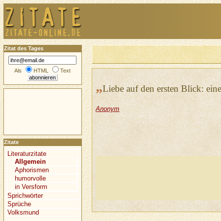
Zitat des Tages
Als
HTML
Text
„
Liebe auf den ersten Blick: eine
Anonym
Zitate
Literaturzitate
Allgemein
Aphorismen
humorvolle
in Versform
Sprichwörter
Sprüche
Volksmund