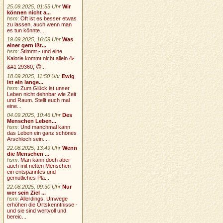
25.09.2025, 01:55 Uhr
Wir
können nicht a...
hsm
:
Oft ist es besser etwas
zu lassen, auch wenn man
es tun könnte....
19.09.2025, 16:09 Uhr
Was
einer gern ißt...
hsm
:
Stimmt - und eine
Kalorie kommt nicht allein.☕
&#1 29360; 🙃...
18.09.2025, 11:50 Uhr
Ewig
ist ein lange...
hsm
:
Zum Glück ist unser
Leben nicht dehnbar wie Zeit
und Raum. Stellt euch mal
eine...
04.09.2025, 10:46 Uhr
Des
Menschen Leben...
hsm
:
Und manchmal kann
das Leben ein ganz schönes
Arschloch sein....
22.08.2025, 13:49 Uhr
Wenn
die Menschen ...
hsm
:
Man kann doch aber
auch mit netten Menschen
ein entspanntes und
gemütliches Pla...
22.08.2025, 09:30 Uhr
Nur
wer sein Ziel ...
hsm
:
Allerdings: Umwege
erhöhen die Ortskenntnisse -
und sie sind wertvoll und
bereic...