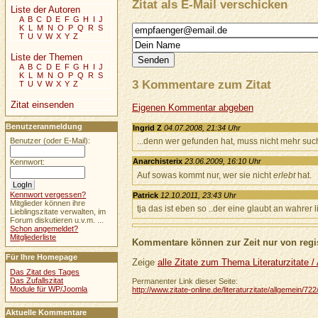
Zitat als E-Mail verschicken
Liste der Autoren
A
B
C
D
E
F
G
H
I
J
K
L
M
N
O
P
Q
R
S
T
U
V
W
X
Y
Z
Liste der Themen
A
B
C
D
E
F
G
H
I
J
K
L
M
N
O
P
Q
R
S
3 Kommentare zum Zitat
T
U
V
W
X
Y
Z
Zitat einsenden
Eigenen Kommentar abgeben
Benutzeranmeldung
Ingrid Z
04.07.2008, 21:34 Uhr
...denn wer gefunden hat, muss nicht mehr suc
Benutzer (oder E-Mail):
Anarchisterix
23.06.2009, 16:10 Uhr
Kennwort:
Auf sowas kommt nur, wer sie nicht
erlebt
hat.
Kennwort vergessen?
Patrick
12.10.2011, 23:43 Uhr
Mitglieder können ihre
tja das ist eben so ..der eine glaubt an wahrer
Lieblingszitate verwalten, im
Forum diskutieren u.v.m. ...
Schon angemeldet?
Mitgliederliste
Kommentare können zur Zeit nur von regis
Für Ihre Homepage
Zeige
alle Zitate zum Thema Literaturzitate /
Das Zitat des Tages
Das Zufallszitat
Permanenter Link dieser Seite:
Module für WP/Joomla
http://www.zitate-online.de/literaturzitate/allgemein/7
Aktuelle Kommentare