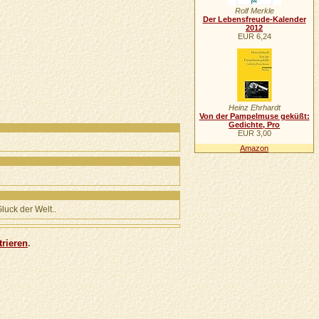
Rolf Merkle
Der Lebensfreude-Kalender
2012
EUR 6,24
Heinz Ehrhardt
Von der Pampelmuse geküßt:
Gedichte, Pro
EUR 3,00
Amazon
luck der Welt..
trieren
.