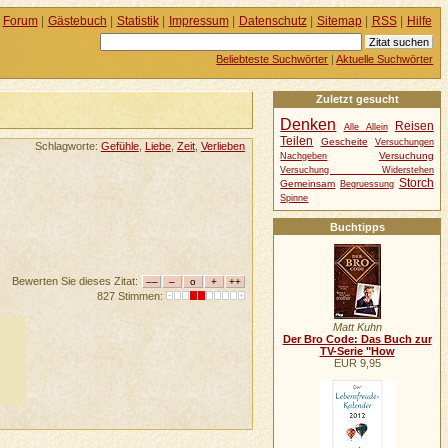
Forum
|
Gästebuch
|
Statistik
|
Impressum
|
Datenschutz
|
Sitemap
|
RSS
|
Hilfe
Beliebteste Suchwörter
|
Aktuelle Suchwörter
Zuletzt gesucht
Denken
Reisen
Alle Allein
Teilen
Gescheite
Versuchungen
Schlagworte:
Gefühle
,
Liebe
,
Zeit
,
Verlieben
Versuchung
Nachgeben
Versuchung Widerstehen
Storch
Gemeinsam
Begruessung
Spinne
Buchtipps
Bewerten Sie dieses Zitat:
827 Stimmen:
Matt Kuhn
Der Bro Code: Das Buch zur
TV-Serie "How
EUR 9,95