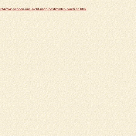
n/19342/wir-sehnen-uns-nicht-nach-bestimmten-plaetzen.html