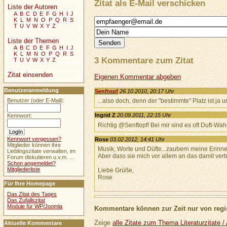
Zitat als E-Mail verschicken
Liste der Autoren
A
B
C
D
E
F
G
H
I
J
K
L
M
N
O
P
Q
R
S
T
U
V
W
X
Y
Z
Liste der Themen
A
B
C
D
E
F
G
H
I
J
K
L
M
N
O
P
Q
R
S
3 Kommentare zum Zitat
T
U
V
W
X
Y
Z
Zitat einsenden
Eigenen Kommentar abgeben
Benutzeranmeldung
Senftopf
26.10.2010, 20:17 Uhr
...also doch, denn der "bestimmte" Platz ist j
Benutzer (oder E-Mail):
Ingrid Z
20.09.2011, 22:15 Uhr
Kennwort:
Richtig @Senftopf! Bei mir sind es oft Duft-W
Kennwort vergessen?
Rose
03.02.2012, 14:41 Uhr
Mitglieder können ihre
Musik, Worte und Düfte...zaubern meine Erinner
Lieblingszitate verwalten, im
Aber dass sie mich vor allem an das damit ver
Forum diskutieren u.v.m. ...
Schon angemeldet?
Mitgliederliste
Liebe Grüße,
Rose
Für Ihre Homepage
Das Zitat des Tages
Das Zufallszitat
Module für WP/Joomla
Kommentare können zur Zeit nur von regis
Zeige
alle Zitate zum Thema Literaturzitate 
Aktuelle Kommentare