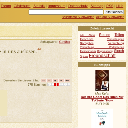
Forum
|
Gästebuch
|
Statistik
|
Impressum
|
Datenschutz
|
Sitemap
|
RSS
|
Hilfe
Beliebteste Suchwörter
|
Aktuelle Suchwörter
Zuletzt gesucht
Reisen
Teilen
Alle Allein
Gescheite
Versuchungen
Schlagworte:
Gefühle
Versuchung
Nachgeben
Versuchung Widerstehen
“
 in uns auslösen.
Storch
Gemeinsam
Begruessung
Freundschaft
Spinne
Buchtipps
Bewerten Sie dieses Zitat:
775 Stimmen:
Matt Kuhn
Der Bro Code: Das Buch zur
TV-Serie "How
EUR 9,95