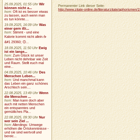
25.09.2025, 01:55 Uhr
Wir
Permanenter Link dieser Seite:
können nicht a...
http://www.zitate-online.de/literaturzitate/aphorisme
hsm
:
Oft ist es besser etwas
zu lassen, auch wenn man
es tun könnte....
19.09.2025, 16:09 Uhr
Was
einer gern ißt...
hsm
:
Stimmt - und eine
Kalorie kommt nicht allein.☕
&#1 29360; 🙃...
18.09.2025, 11:50 Uhr
Ewig
ist ein lange...
hsm
:
Zum Glück ist unser
Leben nicht dehnbar wie Zeit
und Raum. Stellt euch mal
eine...
04.09.2025, 10:46 Uhr
Des
Menschen Leben...
hsm
:
Und manchmal kann
das Leben ein ganz schönes
Arschloch sein....
22.08.2025, 13:49 Uhr
Wenn
die Menschen ...
hsm
:
Man kann doch aber
auch mit netten Menschen
ein entspanntes und
gemütliches Pla...
22.08.2025, 09:30 Uhr
Nur
wer sein Ziel ...
hsm
:
Allerdings: Umwege
erhöhen die Ortskenntnisse -
und sie sind wertvoll und
bereic...