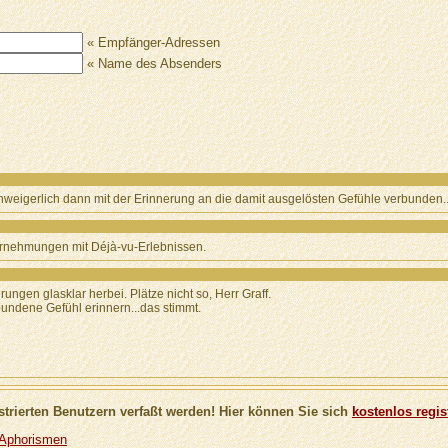
« Empfänger-Adressen
« Name des Absenders
a unweigerlich dann mit der Erinnerung an die damit ausgelösten Gefühle verbunden..
ahrnehmungen mit Déjà-vu-Erlebnissen.
ungen glasklar herbei. Plätze nicht so, Herr Graff.
bundene Gefühl erinnern...das stimmt.
trierten Benutzern verfaßt werden! Hier können Sie sich
kostenlos regis
/ Aphorismen