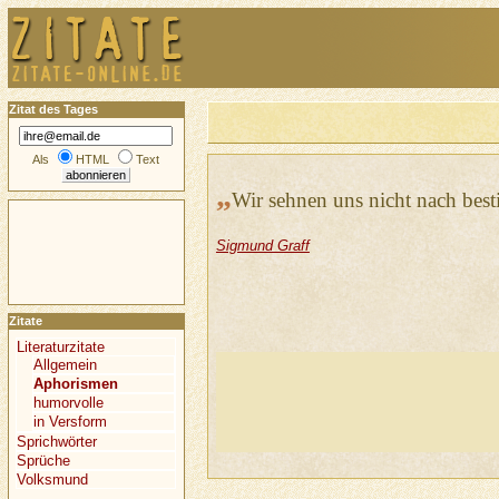
Zitat des Tages
Als
HTML
Text
„
Wir sehnen uns nicht nach best
Sigmund Graff
Zitate
Literaturzitate
Allgemein
Aphorismen
humorvolle
in Versform
Sprichwörter
Sprüche
Volksmund