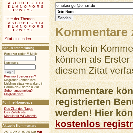
A
B
C
D
E
F
G
H
I
J
K
L
M
N
O
P
Q
R
S
T
U
V
W
X
Y
Z
Liste der Themen
A
B
C
D
E
F
G
H
I
J
K
L
M
N
O
P
Q
R
S
Kommentare z
T
U
V
W
X
Y
Z
Zitat einsenden
Noch kein Kommen
Benutzeranmeldung
Benutzer (oder E-Mail):
können als Erste
Kennwort:
diesem Zitat verfa
Kennwort vergessen?
Mitglieder können ihre
Lieblingszitate verwalten, im
Forum diskutieren u.v.m. ...
Kommentare könn
Schon angemeldet?
Mitgliederliste
registrierten Ben
Für Ihre Homepage
Das Zitat des Tages
werden! Hier kön
Das Zufallszitat
Module für WP/Joomla
kostenlos registr
Aktuelle Kommentare
25.09.2025, 01:55 Uhr
Wir