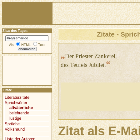
Zitat des Tages
Zitate - Spric
Als
HTML
Text
„
Der Priester Zänkerei,
“
des Teufels Jubilei.
Zitate
Literaturzitate
Sprichwörter
altväterliche
belehrende
lustige
Sprüche
Zitat als E-Ma
Volksmund
Liste der Autoren