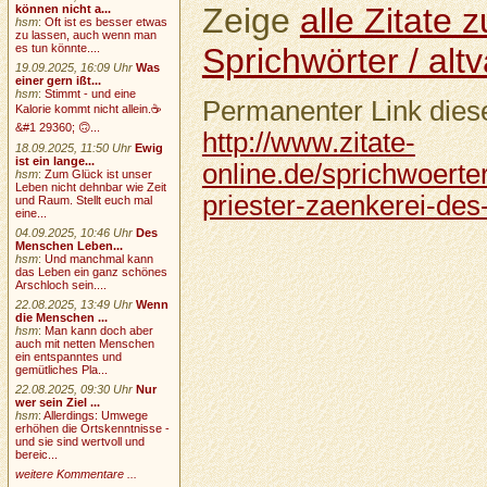
Zeige
alle Zitate
können nicht a...
hsm
:
Oft ist es besser etwas
zu lassen, auch wenn man
Sprichwörter / altv
es tun könnte....
19.09.2025, 16:09 Uhr
Was
einer gern ißt...
hsm
:
Stimmt - und eine
Permanenter Link diese
Kalorie kommt nicht allein.☕
&#1 29360; 🙃...
http://www.zitate-
18.09.2025, 11:50 Uhr
Ewig
ist ein lange...
online.de/sprichwoerter
hsm
:
Zum Glück ist unser
Leben nicht dehnbar wie Zeit
priester-zaenkerei-des-
und Raum. Stellt euch mal
eine...
04.09.2025, 10:46 Uhr
Des
Menschen Leben...
hsm
:
Und manchmal kann
das Leben ein ganz schönes
Arschloch sein....
22.08.2025, 13:49 Uhr
Wenn
die Menschen ...
hsm
:
Man kann doch aber
auch mit netten Menschen
ein entspanntes und
gemütliches Pla...
22.08.2025, 09:30 Uhr
Nur
wer sein Ziel ...
hsm
:
Allerdings: Umwege
erhöhen die Ortskenntnisse -
und sie sind wertvoll und
bereic...
weitere Kommentare ...