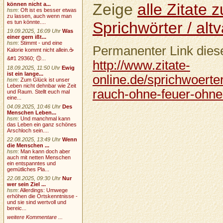
Zeige
alle Zitate
können nicht a...
hsm
:
Oft ist es besser etwas
zu lassen, auch wenn man
Sprichwörter / altv
es tun könnte....
19.09.2025, 16:09 Uhr
Was
einer gern ißt...
hsm
:
Stimmt - und eine
Permanenter Link diese
Kalorie kommt nicht allein.☕
&#1 29360; 🙃...
http://www.zitate-
18.09.2025, 11:50 Uhr
Ewig
ist ein lange...
online.de/sprichwoerter
hsm
:
Zum Glück ist unser
Leben nicht dehnbar wie Zeit
rauch-ohne-feuer-ohne
und Raum. Stellt euch mal
eine...
04.09.2025, 10:46 Uhr
Des
Menschen Leben...
hsm
:
Und manchmal kann
das Leben ein ganz schönes
Arschloch sein....
22.08.2025, 13:49 Uhr
Wenn
die Menschen ...
hsm
:
Man kann doch aber
auch mit netten Menschen
ein entspanntes und
gemütliches Pla...
22.08.2025, 09:30 Uhr
Nur
wer sein Ziel ...
hsm
:
Allerdings: Umwege
erhöhen die Ortskenntnisse -
und sie sind wertvoll und
bereic...
weitere Kommentare ...