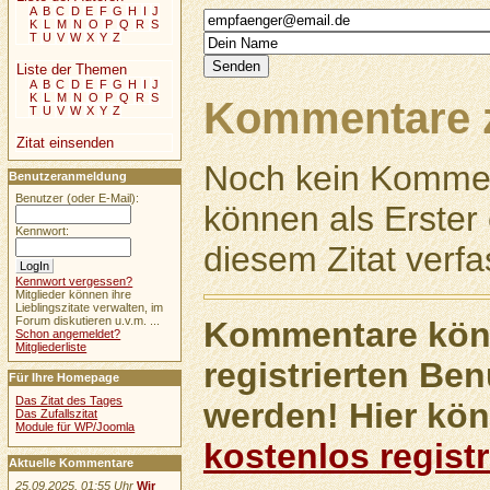
A
B
C
D
E
F
G
H
I
J
K
L
M
N
O
P
Q
R
S
T
U
V
W
X
Y
Z
Liste der Themen
A
B
C
D
E
F
G
H
I
J
K
L
M
N
O
P
Q
R
S
Kommentare z
T
U
V
W
X
Y
Z
Zitat einsenden
Noch kein Kommen
Benutzeranmeldung
Benutzer (oder E-Mail):
können als Erste
Kennwort:
diesem Zitat verfa
Kennwort vergessen?
Mitglieder können ihre
Lieblingszitate verwalten, im
Forum diskutieren u.v.m. ...
Kommentare könn
Schon angemeldet?
Mitgliederliste
registrierten Ben
Für Ihre Homepage
Das Zitat des Tages
werden! Hier kön
Das Zufallszitat
Module für WP/Joomla
kostenlos registr
Aktuelle Kommentare
25.09.2025, 01:55 Uhr
Wir