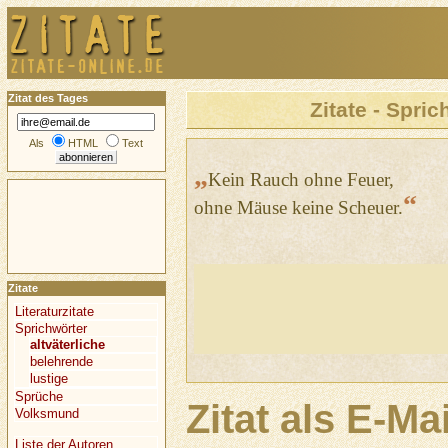
Zitat des Tages
Zitate - Spric
Als
HTML
Text
„
Kein Rauch ohne Feuer,
“
ohne Mäuse keine Scheuer.
Zitate
Literaturzitate
Sprichwörter
altväterliche
belehrende
lustige
Sprüche
Zitat als E-Ma
Volksmund
Liste der Autoren