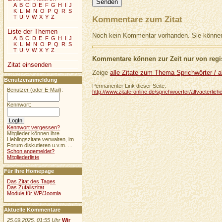
A
B
C
D
E
F
G
H
I
J
K
L
M
N
O
P
Q
R
S
T
U
V
W
X
Y
Z
Kommentare zum Zitat
Liste der Themen
Noch kein Kommentar vorhanden. Sie können 
A
B
C
D
E
F
G
H
I
J
K
L
M
N
O
P
Q
R
S
T
U
V
W
X
Y
Z
Kommentare können zur Zeit nur von regis
Zitat einsenden
Zeige
alle Zitate zum Thema Sprichwörter / al
Benutzeranmeldung
Permanenter Link dieser Seite:
Benutzer (oder E-Mail):
http://www.zitate-online.de/sprichwoerter/altvaeterliche
Kennwort:
Kennwort vergessen?
Mitglieder können ihre
Lieblingszitate verwalten, im
Forum diskutieren u.v.m. ...
Schon angemeldet?
Mitgliederliste
Für Ihre Homepage
Das Zitat des Tages
Das Zufallszitat
Module für WP/Joomla
Aktuelle Kommentare
25.09.2025, 01:55 Uhr
Wir