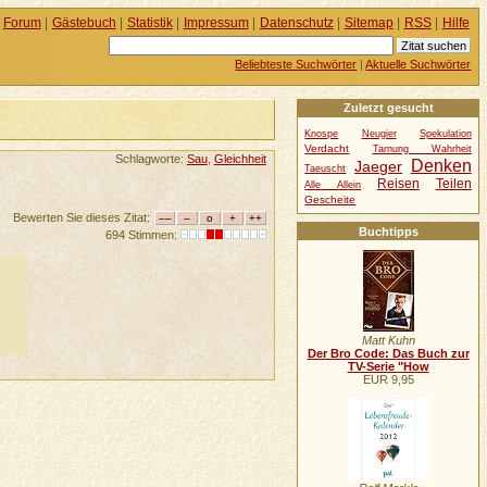
Forum
|
Gästebuch
|
Statistik
|
Impressum
|
Datenschutz
|
Sitemap
|
RSS
|
Hilfe
Beliebteste Suchwörter
|
Aktuelle Suchwörter
Zuletzt gesucht
Knospe
Neugier
Spekulation
Verdacht
Tarnung Wahrheit
Schlagworte:
Sau
,
Gleichheit
Denken
Jaeger
Taeuscht
Reisen
Teilen
Alle Allein
Gescheite
Bewerten Sie dieses Zitat:
Buchtipps
694 Stimmen:
Matt Kuhn
Der Bro Code: Das Buch zur
TV-Serie "How
EUR 9,95