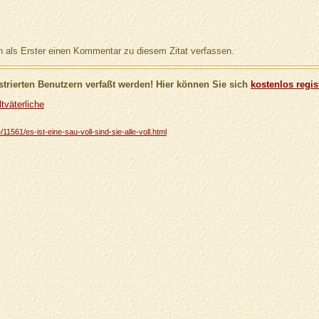
als Erster einen Kommentar zu diesem Zitat verfassen.
trierten Benutzern verfaßt werden! Hier können Sie sich
kostenlos regis
tväterliche
/11561/es-ist-eine-sau-voll-sind-sie-alle-voll.html