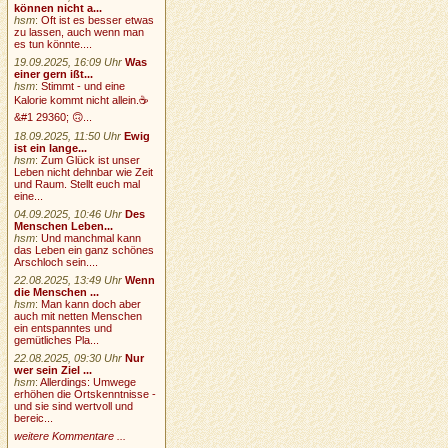
können nicht a...
hsm
:
Oft ist es besser etwas
zu lassen, auch wenn man
es tun könnte....
19.09.2025, 16:09 Uhr
Was
einer gern ißt...
hsm
:
Stimmt - und eine
Kalorie kommt nicht allein.☕
&#1 29360; 🙃...
18.09.2025, 11:50 Uhr
Ewig
ist ein lange...
hsm
:
Zum Glück ist unser
Leben nicht dehnbar wie Zeit
und Raum. Stellt euch mal
eine...
04.09.2025, 10:46 Uhr
Des
Menschen Leben...
hsm
:
Und manchmal kann
das Leben ein ganz schönes
Arschloch sein....
22.08.2025, 13:49 Uhr
Wenn
die Menschen ...
hsm
:
Man kann doch aber
auch mit netten Menschen
ein entspanntes und
gemütliches Pla...
22.08.2025, 09:30 Uhr
Nur
wer sein Ziel ...
hsm
:
Allerdings: Umwege
erhöhen die Ortskenntnisse -
und sie sind wertvoll und
bereic...
weitere Kommentare ...