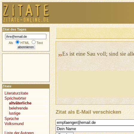
Zitat des Tages
Als
HTML
Text
„
Es ist eine Sau voll; sind sie al
Zitate
Literaturzitate
Sprichwörter
altväterliche
belehrende
Zitat als E-Mail verschicken
lustige
Sprüche
Volksmund
Liste der Autoren