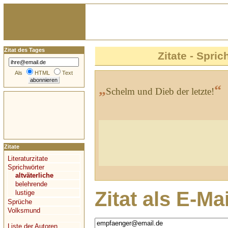
Zitat des Tages
Zitate - Spric
Als
HTML
Text
„
“
Schelm und Dieb der letzte!
Zitate
Literaturzitate
Sprichwörter
altväterliche
belehrende
Zitat als E-Ma
lustige
Sprüche
Volksmund
Liste der Autoren