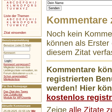
A
B
C
D
E
F
G
H
I
J
K
L
M
N
O
P
Q
R
S
T
U
V
W
X
Y
Z
Liste der Themen
Kommentare z
A
B
C
D
E
F
G
H
I
J
K
L
M
N
O
P
Q
R
S
T
U
V
W
X
Y
Z
Noch kein Kommen
Zitat einsenden
können als Erste
Benutzeranmeldung
Benutzer (oder E-Mail):
diesem Zitat verfa
Kennwort:
Kennwort vergessen?
Kommentare könn
Mitglieder können ihre
Lieblingszitate verwalten, im
Forum diskutieren u.v.m. ...
registrierten Ben
Schon angemeldet?
Mitgliederliste
werden! Hier kön
Für Ihre Homepage
Das Zitat des Tages
kostenlos registr
Das Zufallszitat
Module für WP/Joomla
Aktuelle Kommentare
Zeige
alle Zitate
25.09.2025, 01:55 Uhr
Wir