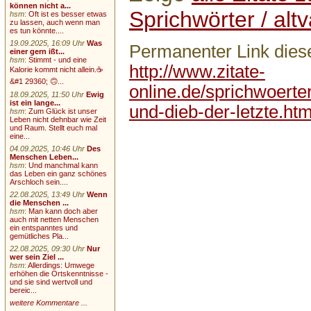
können nicht a...
Sprichwörter / altv
hsm
:
Oft ist es besser etwas
zu lassen, auch wenn man
es tun könnte....
19.09.2025, 16:09 Uhr
Was
Permanenter Link diese
einer gern ißt...
hsm
:
Stimmt - und eine
http://www.zitate-
Kalorie kommt nicht allein.☕
&#1 29360; 🙃...
online.de/sprichwoerte
18.09.2025, 11:50 Uhr
Ewig
ist ein lange...
und-dieb-der-letzte.htm
hsm
:
Zum Glück ist unser
Leben nicht dehnbar wie Zeit
und Raum. Stellt euch mal
eine...
04.09.2025, 10:46 Uhr
Des
Menschen Leben...
hsm
:
Und manchmal kann
das Leben ein ganz schönes
Arschloch sein....
22.08.2025, 13:49 Uhr
Wenn
die Menschen ...
hsm
:
Man kann doch aber
auch mit netten Menschen
ein entspanntes und
gemütliches Pla...
22.08.2025, 09:30 Uhr
Nur
wer sein Ziel ...
hsm
:
Allerdings: Umwege
erhöhen die Ortskenntnisse -
und sie sind wertvoll und
bereic...
weitere Kommentare ...