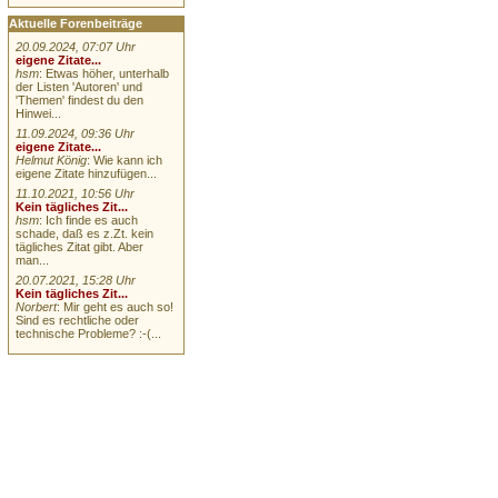
Aktuelle Forenbeiträge
20.09.2024, 07:07 Uhr
eigene Zitate...
hsm
: Etwas höher, unterhalb
der Listen 'Autoren' und
'Themen' findest du den
Hinwei...
11.09.2024, 09:36 Uhr
eigene Zitate...
Helmut König
: Wie kann ich
eigene Zitate hinzufügen...
11.10.2021, 10:56 Uhr
Kein tägliches Zit...
hsm
: Ich finde es auch
schade, daß es z.Zt. kein
tägliches Zitat gibt. Aber
man...
20.07.2021, 15:28 Uhr
Kein tägliches Zit...
Norbert
: Mir geht es auch so!
Sind es rechtliche oder
technische Probleme? :-(...