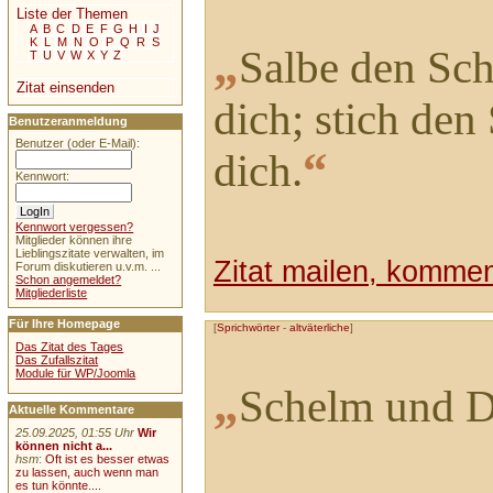
Liste der Themen
A
B
C
D
E
F
G
H
I
J
K
L
M
N
O
P
Q
R
S
„
Salbe den Sche
T
U
V
W
X
Y
Z
Zitat einsenden
dich; stich den
Benutzeranmeldung
Benutzer (oder E-Mail):
“
dich.
Kennwort:
Kennwort vergessen?
Mitglieder können ihre
Lieblingszitate verwalten, im
Zitat mailen, komment
Forum diskutieren u.v.m. ...
Schon angemeldet?
Mitgliederliste
Für Ihre Homepage
[
Sprichwörter
-
altväterliche
]
Das Zitat des Tages
Das Zufallszitat
Module für WP/Joomla
„
Schelm und Di
Aktuelle Kommentare
25.09.2025, 01:55 Uhr
Wir
können nicht a...
hsm
:
Oft ist es besser etwas
zu lassen, auch wenn man
es tun könnte....