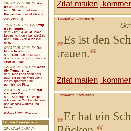
Zitat mailen, komment
19.09.2025, 16:09 Uhr
Was
einer gern ißt...
hsm
:
Stimmt - und eine
Kalorie kommt nicht allein.☕
[
Sprichwörter
-
altväterliche
]
&#1 29360; 🙃...
Sc
18.09.2025, 11:50 Uhr
Ewig
ist ein lange...
hsm
:
Zum Glück ist unser
„
Es ist den Sc
Leben nicht dehnbar wie Zeit
und Raum. Stellt euch mal
eine...
“
04.09.2025, 10:46 Uhr
Des
trauen.
Menschen Leben...
hsm
:
Und manchmal kann
das Leben ein ganz schönes
Arschloch sein....
22.08.2025, 13:49 Uhr
Wenn
die Menschen ...
hsm
:
Man kann doch aber
auch mit netten Menschen
Zitat mailen, komment
ein entspanntes und
gemütliches Pla...
22.08.2025, 09:30 Uhr
Nur
wer sein Ziel ...
[
Sprichwörter
-
altväterliche
]
hsm
:
Allerdings: Umwege
erhöhen die Ortskenntnisse -
und sie sind wertvoll und
bereic...
„
Er hat ein Sc
weitere Kommentare ...
Aktuelle Forenbeiträge
“
Rücken.
20.09.2024, 07:07 Uhr