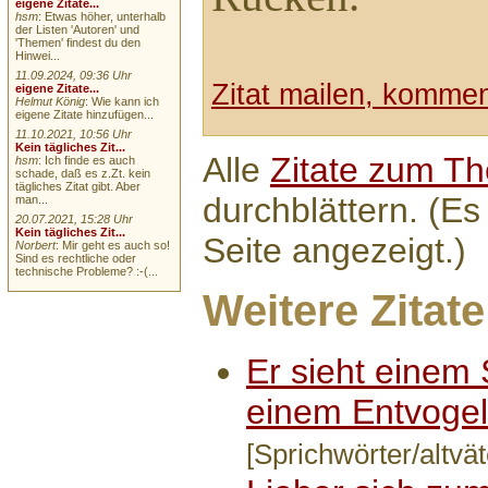
eigene Zitate...
hsm
: Etwas höher, unterhalb
der Listen 'Autoren' und
'Themen' findest du den
Hinwei...
11.09.2024, 09:36 Uhr
Zitat mailen, komment
eigene Zitate...
Helmut König
: Wie kann ich
eigene Zitate hinzufügen...
11.10.2021, 10:56 Uhr
Kein tägliches Zit...
Alle
Zitate zum T
hsm
: Ich finde es auch
schade, daß es z.Zt. kein
tägliches Zitat gibt. Aber
durchblättern. (Es
man...
20.07.2021, 15:28 Uhr
Kein tägliches Zit...
Seite angezeigt.)
Norbert
: Mir geht es auch so!
Sind es rechtliche oder
technische Probleme? :-(...
Weitere Zitate
Er sieht einem 
einem Entvogel.
[Sprichwörter/altvät