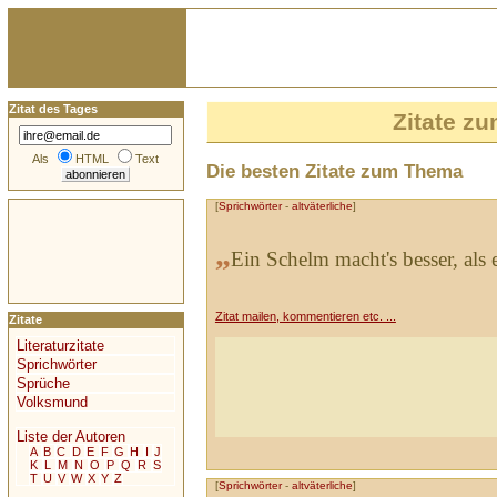
Zitat des Tages
Zitate z
Als
HTML
Text
Die besten Zitate zum Thema
[
Sprichwörter
-
altväterliche
]
„
Ein Schelm macht's besser, als 
Zitat mailen, kommentieren etc. ...
Zitate
Literaturzitate
Sprichwörter
Sprüche
Volksmund
Liste der Autoren
A
B
C
D
E
F
G
H
I
J
K
L
M
N
O
P
Q
R
S
T
U
V
W
X
Y
Z
[
Sprichwörter
-
altväterliche
]