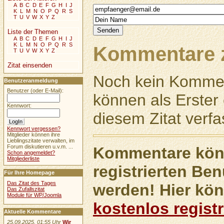
A
B
C
D
E
F
G
H
I
J
K
L
M
N
O
P
Q
R
S
T
U
V
W
X
Y
Z
Liste der Themen
A
B
C
D
E
F
G
H
I
J
K
L
M
N
O
P
Q
R
S
Kommentare z
T
U
V
W
X
Y
Z
Zitat einsenden
Noch kein Kommen
Benutzeranmeldung
Benutzer (oder E-Mail):
können als Erste
Kennwort:
diesem Zitat verfa
Kennwort vergessen?
Mitglieder können ihre
Lieblingszitate verwalten, im
Forum diskutieren u.v.m. ...
Kommentare könn
Schon angemeldet?
Mitgliederliste
registrierten Ben
Für Ihre Homepage
Das Zitat des Tages
werden! Hier kön
Das Zufallszitat
Module für WP/Joomla
kostenlos registr
Aktuelle Kommentare
25.09.2025, 01:55 Uhr
Wir