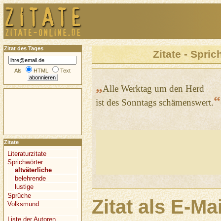
Zitat des Tages
Zitate - Spric
Als
HTML
Text
„
Alle Werktag um den Herd
“
ist des Sonntags schämenswert.
Zitate
Literaturzitate
Sprichwörter
altväterliche
belehrende
lustige
Sprüche
Zitat als E-Ma
Volksmund
Liste der Autoren