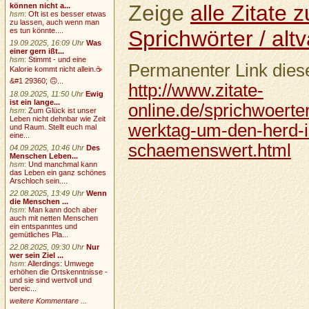
Zeige
alle Zitate
können nicht a...
hsm
:
Oft ist es besser etwas
zu lassen, auch wenn man
Sprichwörter / altv
es tun könnte....
19.09.2025, 16:09 Uhr
Was
einer gern ißt...
hsm
:
Stimmt - und eine
Permanenter Link diese
Kalorie kommt nicht allein.☕
&#1 29360; 🙃...
http://www.zitate-
18.09.2025, 11:50 Uhr
Ewig
ist ein lange...
online.de/sprichwoerter
hsm
:
Zum Glück ist unser
Leben nicht dehnbar wie Zeit
werktag-um-den-herd-i
und Raum. Stellt euch mal
eine...
schaemenswert.html
04.09.2025, 10:46 Uhr
Des
Menschen Leben...
hsm
:
Und manchmal kann
das Leben ein ganz schönes
Arschloch sein....
22.08.2025, 13:49 Uhr
Wenn
die Menschen ...
hsm
:
Man kann doch aber
auch mit netten Menschen
ein entspanntes und
gemütliches Pla...
22.08.2025, 09:30 Uhr
Nur
wer sein Ziel ...
hsm
:
Allerdings: Umwege
erhöhen die Ortskenntnisse -
und sie sind wertvoll und
bereic...
weitere Kommentare ...