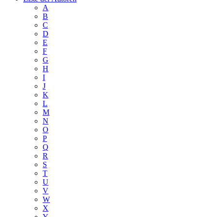
A
B
C
D
E
F
G
H
I
J
K
L
M
N
O
P
Q
R
S
T
U
V
W
X
Y