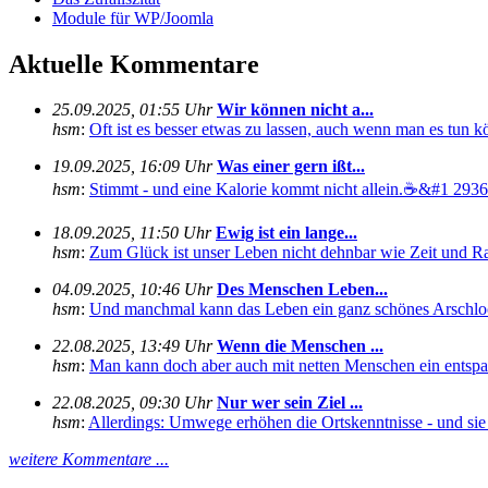
Module für WP/Joomla
Aktuelle Kommentare
25.09.2025, 01:55 Uhr
Wir können nicht a...
hsm
:
Oft ist es besser etwas zu lassen, auch wenn man es tun kö
19.09.2025, 16:09 Uhr
Was einer gern ißt...
hsm
:
Stimmt - und eine Kalorie kommt nicht allein.☕&#1 29360
18.09.2025, 11:50 Uhr
Ewig ist ein lange...
hsm
:
Zum Glück ist unser Leben nicht dehnbar wie Zeit und Rau
04.09.2025, 10:46 Uhr
Des Menschen Leben...
hsm
:
Und manchmal kann das Leben ein ganz schönes Arschloch
22.08.2025, 13:49 Uhr
Wenn die Menschen ...
hsm
:
Man kann doch aber auch mit netten Menschen ein entspan
22.08.2025, 09:30 Uhr
Nur wer sein Ziel ...
hsm
:
Allerdings: Umwege erhöhen die Ortskenntnisse - und sie s
weitere Kommentare ...