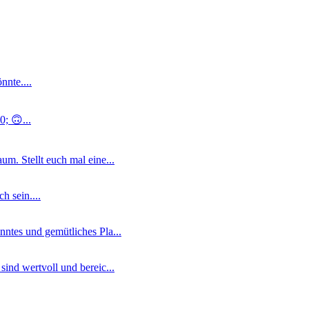
nnte....
; 🙃...
m. Stellt euch mal eine...
 sein....
ntes und gemütliches Pla...
ind wertvoll und bereic...