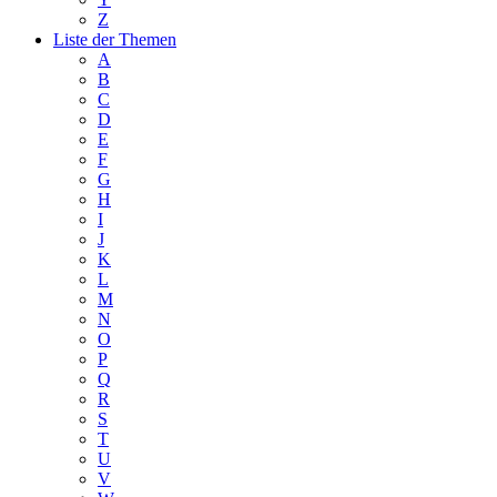
Z
Liste der Themen
A
B
C
D
E
F
G
H
I
J
K
L
M
N
O
P
Q
R
S
T
U
V