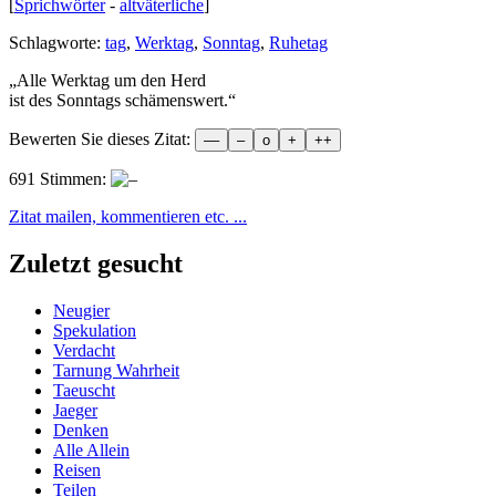
[
Sprichwörter
-
altväterliche
]
Schlagworte:
tag
,
Werktag
,
Sonntag
,
Ruhetag
„
Alle Werktag um den Herd
ist des Sonntags schämenswert.
“
Bewerten Sie dieses Zitat:
691 Stimmen:
Zitat mailen, kommentieren etc. ...
Zuletzt gesucht
Neugier
Spekulation
Verdacht
Tarnung Wahrheit
Taeuscht
Jaeger
Denken
Alle Allein
Reisen
Teilen