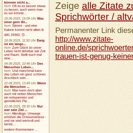
Zeige
alle Zitate
können nicht a...
hsm
:
Oft ist es besser etwas
zu lassen, auch wenn man
Sprichwörter / altv
es tun könnte....
19.09.2025, 16:09 Uhr
Was
einer gern ißt...
hsm
:
Stimmt - und eine
Permanenter Link diese
Kalorie kommt nicht allein.☕
&#1 29360; 🙃...
http://www.zitate-
18.09.2025, 11:50 Uhr
Ewig
ist ein lange...
online.de/sprichwoerte
hsm
:
Zum Glück ist unser
Leben nicht dehnbar wie Zeit
trauen-ist-genug-keinem
und Raum. Stellt euch mal
eine...
04.09.2025, 10:46 Uhr
Des
Menschen Leben...
hsm
:
Und manchmal kann
das Leben ein ganz schönes
Arschloch sein....
22.08.2025, 13:49 Uhr
Wenn
die Menschen ...
hsm
:
Man kann doch aber
auch mit netten Menschen
ein entspanntes und
gemütliches Pla...
22.08.2025, 09:30 Uhr
Nur
wer sein Ziel ...
hsm
:
Allerdings: Umwege
erhöhen die Ortskenntnisse -
und sie sind wertvoll und
bereic...
weitere Kommentare ...