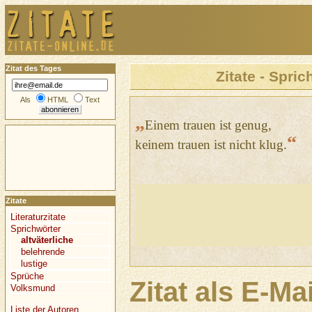
Zitat des Tages
Zitate - Spric
Als
HTML
Text
„
Einem trauen ist genug,
“
keinem trauen ist nicht klug.
Zitate
Literaturzitate
Sprichwörter
altväterliche
belehrende
lustige
Sprüche
Zitat als E-Ma
Volksmund
Liste der Autoren