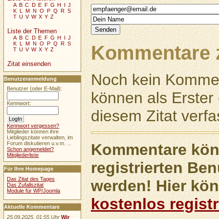
A
B
C
D
E
F
G
H
I
J
K
L
M
N
O
P
Q
R
S
T
U
V
W
X
Y
Z
Liste der Themen
A
B
C
D
E
F
G
H
I
J
K
L
M
N
O
P
Q
R
S
Kommentare z
T
U
V
W
X
Y
Z
Zitat einsenden
Noch kein Kommen
Benutzeranmeldung
Benutzer (oder E-Mail):
können als Erste
Kennwort:
diesem Zitat verfa
Kennwort vergessen?
Mitglieder können ihre
Lieblingszitate verwalten, im
Forum diskutieren u.v.m. ...
Kommentare könn
Schon angemeldet?
Mitgliederliste
registrierten Ben
Für Ihre Homepage
Das Zitat des Tages
werden! Hier kön
Das Zufallszitat
Module für WP/Joomla
kostenlos registr
Aktuelle Kommentare
25.09.2025, 01:55 Uhr
Wir