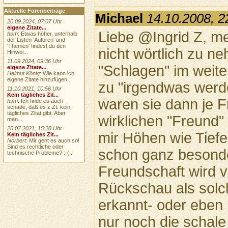
Aktuelle Forenbeiträge
Michael
14.10.2008, 2
20.09.2024, 07:07 Uhr
eigene Zitate...
Liebe @Ingrid Z, m
hsm
: Etwas höher, unterhalb
der Listen 'Autoren' und
'Themen' findest du den
nicht wörtlich zu n
Hinwei...
11.09.2024, 09:36 Uhr
"Schlagen" im weit
eigene Zitate...
Helmut König
: Wie kann ich
eigene Zitate hinzufügen...
zu "irgendwas werde
11.10.2021, 10:56 Uhr
Kein tägliches Zit...
waren sie dann je 
hsm
: Ich finde es auch
schade, daß es z.Zt. kein
tägliches Zitat gibt. Aber
wirklichen "Freund" 
man...
20.07.2021, 15:28 Uhr
mir Höhen wie Tiefen
Kein tägliches Zit...
Norbert
: Mir geht es auch so!
Sind es rechtliche oder
schon ganz besonde
technische Probleme? :-(...
Freundschaft wird vi
Rückschau als solch
erkannt- oder eben 
nur noch die schale