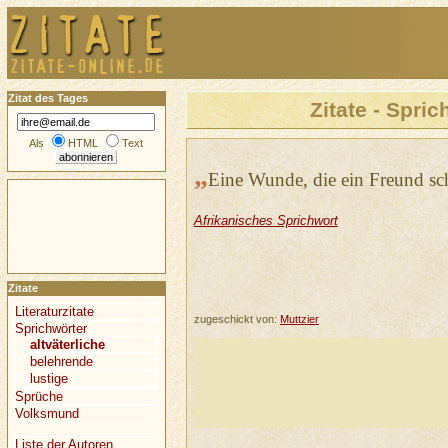
Zitat des Tages
Zitate - Spric
Als
HTML
Text
„
Eine Wunde, die ein Freund schl
Afrikanisches Sprichwort
Zitate
Literaturzitate
zugeschickt von:
Muttzier
Sprichwörter
altväterliche
belehrende
lustige
Sprüche
Volksmund
Liste der Autoren