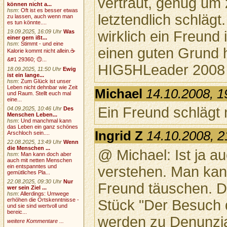
vertraut, genug um 
können nicht a...
hsm
:
Oft ist es besser etwas
letztendlich schläg
zu lassen, auch wenn man
es tun könnte....
19.09.2025, 16:09 Uhr
Was
wirklich ein Freund 
einer gern ißt...
hsm
:
Stimmt - und eine
einen guten Grund 
Kalorie kommt nicht allein.☕
&#1 29360; 🙃...
HIG5HLeader 2008
18.09.2025, 11:50 Uhr
Ewig
ist ein lange...
hsm
:
Zum Glück ist unser
Leben nicht dehnbar wie Zeit
Michael
14.10.2008, 1
und Raum. Stellt euch mal
eine...
Ein Freund schlägt n
04.09.2025, 10:46 Uhr
Des
Menschen Leben...
hsm
:
Und manchmal kann
das Leben ein ganz schönes
Ingrid Z
14.10.2008, 2
Arschloch sein....
22.08.2025, 13:49 Uhr
Wenn
die Menschen ...
@ Michael: Ist ja au
hsm
:
Man kann doch aber
auch mit netten Menschen
ein entspanntes und
verstehen. Man kann
gemütliches Pla...
22.08.2025, 09:30 Uhr
Nur
Freund täuschen. D
wer sein Ziel ...
hsm
:
Allerdings: Umwege
erhöhen die Ortskenntnisse -
Stück "Der Besuch 
und sie sind wertvoll und
bereic...
werden zu Denunzi
weitere Kommentare ...