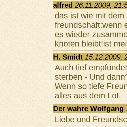
alfred
26.11.2009, 21:
das ist wie mit dem
freundschaft:wenn 
es wieder zusamme
knoten bleibt!ist m
H. Smidt
15.12.2009, 
Auch tief empfunde
sterben - Und dann
Wenn so tiefe Freun
alles aus dem Lot.
Der wahre Wolfgang
Liebe und Freundsc