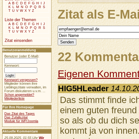
A
B
C
D
E
F
G
H
I
J
K
L
M
N
O
P
Q
R
S
Zitat als E-Ma
T
U
V
W
X
Y
Z
Liste der Themen
A
B
C
D
E
F
G
H
I
J
K
L
M
N
O
P
Q
R
S
T
U
V
W
X
Y
Z
Zitat einsenden
Benutzeranmeldung
22 Kommentar
Benutzer (oder E-Mail):
Kennwort:
Eigenen Komment
Kennwort vergessen?
Mitglieder können ihre
HIG5HLeader
14.10.2
Lieblingszitate verwalten, im
Forum diskutieren u.v.m. ...
Schon angemeldet?
Das stimmt finde i
Mitgliederliste
Für Ihre Homepage
einem guten freund 
Das Zitat des Tages
Das Zufallszitat
so als ob du dich se
Module für WP/Joomla
kommt ja von innen
Aktuelle Kommentare
25.09.2025, 01:55 Uhr
Wir