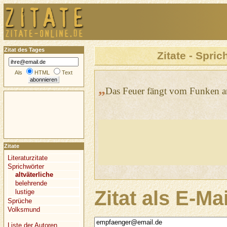
Zitat des Tages
Zitate - Spric
Als
HTML
Text
„
Das Feuer fängt vom Funken a
Zitate
Literaturzitate
Sprichwörter
altväterliche
belehrende
Zitat als E-Ma
lustige
Sprüche
Volksmund
Liste der Autoren