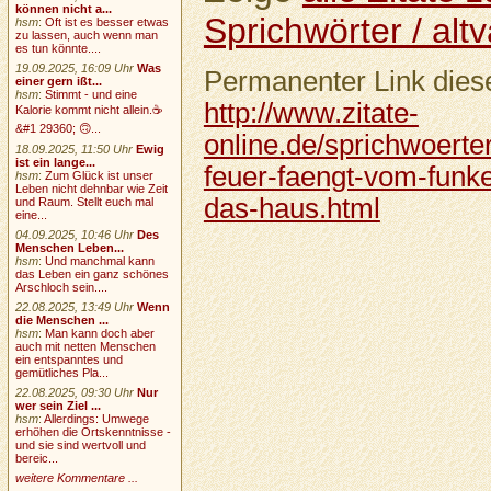
können nicht a...
Sprichwörter / altv
hsm
:
Oft ist es besser etwas
zu lassen, auch wenn man
es tun könnte....
19.09.2025, 16:09 Uhr
Was
Permanenter Link diese
einer gern ißt...
hsm
:
Stimmt - und eine
http://www.zitate-
Kalorie kommt nicht allein.☕
&#1 29360; 🙃...
online.de/sprichwoerter
18.09.2025, 11:50 Uhr
Ewig
ist ein lange...
feuer-faengt-vom-funk
hsm
:
Zum Glück ist unser
Leben nicht dehnbar wie Zeit
das-haus.html
und Raum. Stellt euch mal
eine...
04.09.2025, 10:46 Uhr
Des
Menschen Leben...
hsm
:
Und manchmal kann
das Leben ein ganz schönes
Arschloch sein....
22.08.2025, 13:49 Uhr
Wenn
die Menschen ...
hsm
:
Man kann doch aber
auch mit netten Menschen
ein entspanntes und
gemütliches Pla...
22.08.2025, 09:30 Uhr
Nur
wer sein Ziel ...
hsm
:
Allerdings: Umwege
erhöhen die Ortskenntnisse -
und sie sind wertvoll und
bereic...
weitere Kommentare ...