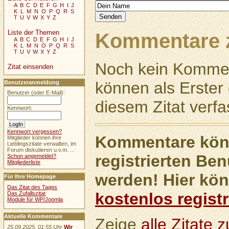
A
B
C
D
E
F
G
H
I
J
K
L
M
N
O
P
Q
R
S
T
U
V
W
X
Y
Z
Liste der Themen
Kommentare z
A
B
C
D
E
F
G
H
I
J
K
L
M
N
O
P
Q
R
S
T
U
V
W
X
Y
Z
Noch kein Kommen
Zitat einsenden
können als Erste
Benutzeranmeldung
Benutzer (oder E-Mail):
diesem Zitat verfa
Kennwort:
Kennwort vergessen?
Kommentare könn
Mitglieder können ihre
Lieblingszitate verwalten, im
Forum diskutieren u.v.m. ...
registrierten Ben
Schon angemeldet?
Mitgliederliste
werden! Hier kön
Für Ihre Homepage
Das Zitat des Tages
kostenlos registr
Das Zufallszitat
Module für WP/Joomla
Aktuelle Kommentare
Zeige
alle Zitate
25.09.2025, 01:55 Uhr
Wir