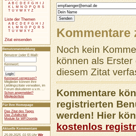
A
B
C
D
E
F
G
H
I
J
K
L
M
N
O
P
Q
R
S
T
U
V
W
X
Y
Z
Liste der Themen
A
B
C
D
E
F
G
H
I
J
K
L
M
N
O
P
Q
R
S
Kommentare z
T
U
V
W
X
Y
Z
Zitat einsenden
Noch kein Kommen
Benutzeranmeldung
Benutzer (oder E-Mail):
können als Erste
Kennwort:
diesem Zitat verfa
Kennwort vergessen?
Mitglieder können ihre
Lieblingszitate verwalten, im
Forum diskutieren u.v.m. ...
Kommentare könn
Schon angemeldet?
Mitgliederliste
registrierten Ben
Für Ihre Homepage
Das Zitat des Tages
werden! Hier kön
Das Zufallszitat
Module für WP/Joomla
kostenlos registr
Aktuelle Kommentare
25.09.2025, 01:55 Uhr
Wir