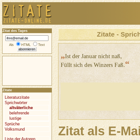
Zitat des Tages
Zitate - Spric
Als
HTML
Text
„
Ist der Januar nicht naß,
“
Füllt sich des Winzers Faß.
Zitate
Literaturzitate
Sprichwörter
altväterliche
belehrende
lustige
Sprüche
Zitat als E-Ma
Volksmund
Liste der Autoren