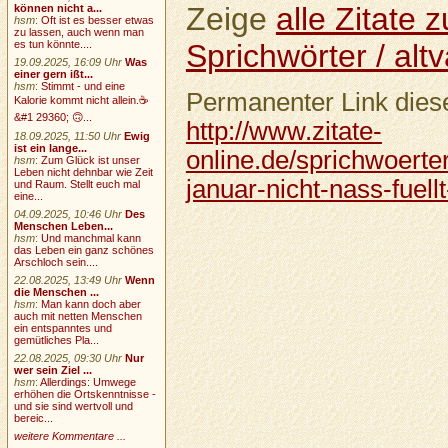
Zeige
alle Zitate
können nicht a...
hsm
:
Oft ist es besser etwas
zu lassen, auch wenn man
Sprichwörter / altv
es tun könnte....
19.09.2025, 16:09 Uhr
Was
einer gern ißt...
hsm
:
Stimmt - und eine
Permanenter Link diese
Kalorie kommt nicht allein.☕
&#1 29360; 🙃...
http://www.zitate-
18.09.2025, 11:50 Uhr
Ewig
ist ein lange...
online.de/sprichwoerter
hsm
:
Zum Glück ist unser
Leben nicht dehnbar wie Zeit
januar-nicht-nass-fuell
und Raum. Stellt euch mal
eine...
04.09.2025, 10:46 Uhr
Des
Menschen Leben...
hsm
:
Und manchmal kann
das Leben ein ganz schönes
Arschloch sein....
22.08.2025, 13:49 Uhr
Wenn
die Menschen ...
hsm
:
Man kann doch aber
auch mit netten Menschen
ein entspanntes und
gemütliches Pla...
22.08.2025, 09:30 Uhr
Nur
wer sein Ziel ...
hsm
:
Allerdings: Umwege
erhöhen die Ortskenntnisse -
und sie sind wertvoll und
bereic...
weitere Kommentare ...