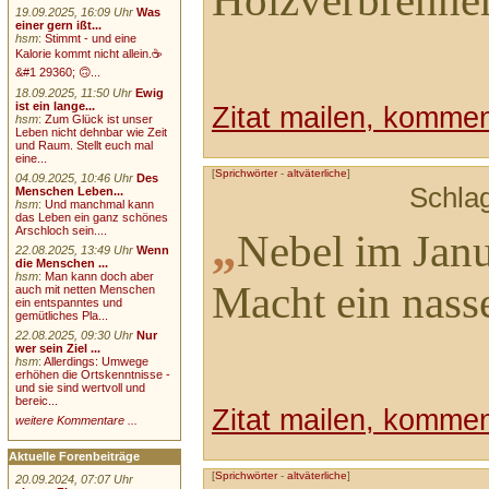
Holzverbrenner
19.09.2025, 16:09 Uhr
Was
einer gern ißt...
hsm
:
Stimmt - und eine
Kalorie kommt nicht allein.☕
&#1 29360; 🙃...
18.09.2025, 11:50 Uhr
Ewig
ist ein lange...
Zitat mailen, komment
hsm
:
Zum Glück ist unser
Leben nicht dehnbar wie Zeit
und Raum. Stellt euch mal
eine...
[
Sprichwörter
-
altväterliche
]
04.09.2025, 10:46 Uhr
Des
Schla
Menschen Leben...
hsm
:
Und manchmal kann
das Leben ein ganz schönes
„
Arschloch sein....
Nebel im Jan
22.08.2025, 13:49 Uhr
Wenn
die Menschen ...
hsm
:
Man kann doch aber
Macht ein nasse
auch mit netten Menschen
ein entspanntes und
gemütliches Pla...
22.08.2025, 09:30 Uhr
Nur
wer sein Ziel ...
hsm
:
Allerdings: Umwege
erhöhen die Ortskenntnisse -
und sie sind wertvoll und
bereic...
Zitat mailen, komment
weitere Kommentare ...
Aktuelle Forenbeiträge
[
Sprichwörter
-
altväterliche
]
20.09.2024, 07:07 Uhr