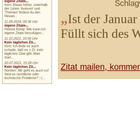
Schlag
eigene Zitate...
hsm
: Etwas höher, unterhalb
der Listen 'Autoren' und
'Themen' findest du den
„
Ist der Januar
Hinwei...
11.09.2024, 09:36 Uhr
eigene Zitate...
Füllt sich des 
Helmut König
: Wie kann ich
eigene Zitate hinzufügen...
11.10.2021, 10:56 Uhr
Kein tägliches Zit...
hsm
: Ich finde es auch
schade, daß es z.Zt. kein
tägliches Zitat gibt. Aber
man...
20.07.2021, 15:28 Uhr
Zitat mailen, komment
Kein tägliches Zit...
Norbert
: Mir geht es auch so!
Sind es rechtliche oder
technische Probleme? :-(...