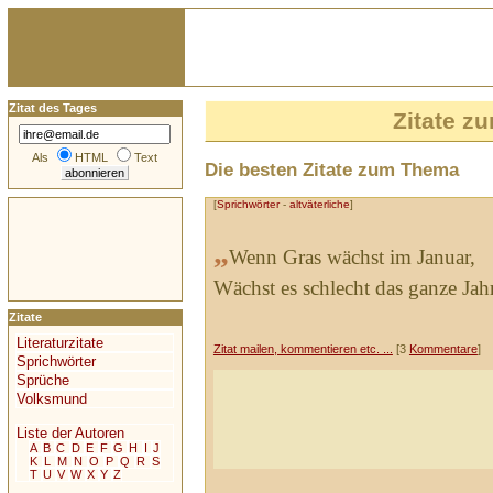
Zitat des Tages
Zitate 
Als
HTML
Text
Die besten Zitate zum Thema
[
Sprichwörter
-
altväterliche
]
„
Wenn Gras wächst im Januar,
Wächst es schlecht das ganze Jahr
Zitate
Literaturzitate
Zitat mailen, kommentieren etc. ...
[3
Kommentare
]
Sprichwörter
Sprüche
Volksmund
Liste der Autoren
A
B
C
D
E
F
G
H
I
J
K
L
M
N
O
P
Q
R
S
T
U
V
W
X
Y
Z