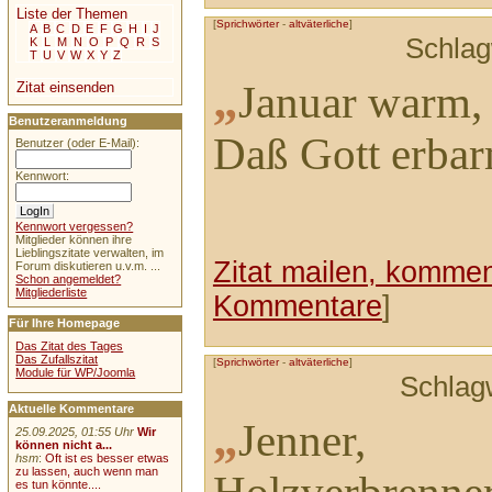
Liste der Themen
[
Sprichwörter
-
altväterliche
]
A
B
C
D
E
F
G
H
I
J
Schlag
K
L
M
N
O
P
Q
R
S
T
U
V
W
X
Y
Z
„
Januar warm,
Zitat einsenden
Benutzeranmeldung
Daß Gott erbar
Benutzer (oder E-Mail):
Kennwort:
Kennwort vergessen?
Mitglieder können ihre
Lieblingszitate verwalten, im
Zitat mailen, komment
Forum diskutieren u.v.m. ...
Schon angemeldet?
Mitgliederliste
Kommentare
]
Für Ihre Homepage
Das Zitat des Tages
Das Zufallszitat
[
Sprichwörter
-
altväterliche
]
Module für WP/Joomla
Schlag
Aktuelle Kommentare
„
Jenner,
25.09.2025, 01:55 Uhr
Wir
können nicht a...
hsm
:
Oft ist es besser etwas
zu lassen, auch wenn man
es tun könnte....