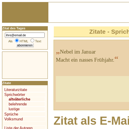
Zitat des Tages
Zitate - Spric
Als
HTML
Text
„
Nebel im Januar
“
Macht ein nasses Frühjahr.
Zitate
Literaturzitate
Sprichwörter
altväterliche
belehrende
lustige
Sprüche
Zitat als E-Ma
Volksmund
Liste der Autoren