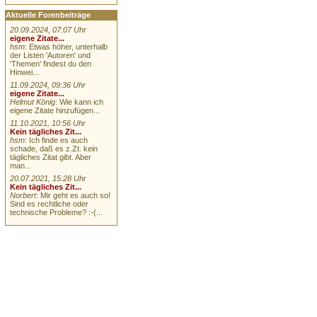
Aktuelle Forenbeiträge
20.09.2024, 07:07 Uhr
eigene Zitate...
hsm
: Etwas höher, unterhalb
der Listen 'Autoren' und
'Themen' findest du den
Hinwei...
11.09.2024, 09:36 Uhr
eigene Zitate...
Helmut König
: Wie kann ich
eigene Zitate hinzufügen...
11.10.2021, 10:56 Uhr
Kein tägliches Zit...
hsm
: Ich finde es auch
schade, daß es z.Zt. kein
tägliches Zitat gibt. Aber
man...
20.07.2021, 15:28 Uhr
Kein tägliches Zit...
Norbert
: Mir geht es auch so!
Sind es rechtliche oder
technische Probleme? :-(...