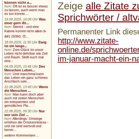
Zeige
alle Zitate
können nicht a...
hsm
:
Oft ist es besser etwas
zu lassen, auch wenn man
Sprichwörter / altv
es tun könnte....
19.09.2025, 16:09 Uhr
Was
einer gern ißt...
hsm
:
Stimmt - und eine
Permanenter Link diese
Kalorie kommt nicht allein.☕
&#1 29360; 🙃...
http://www.zitate-
18.09.2025, 11:50 Uhr
Ewig
ist ein lange...
online.de/sprichwoerter
hsm
:
Zum Glück ist unser
Leben nicht dehnbar wie Zeit
im-januar-macht-ein-na
und Raum. Stellt euch mal
eine...
04.09.2025, 10:46 Uhr
Des
Menschen Leben...
hsm
:
Und manchmal kann
das Leben ein ganz schönes
Arschloch sein....
22.08.2025, 13:49 Uhr
Wenn
die Menschen ...
hsm
:
Man kann doch aber
auch mit netten Menschen
ein entspanntes und
gemütliches Pla...
22.08.2025, 09:30 Uhr
Nur
wer sein Ziel ...
hsm
:
Allerdings: Umwege
erhöhen die Ortskenntnisse -
und sie sind wertvoll und
bereic...
weitere Kommentare ...