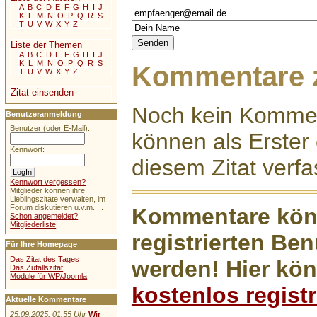
A
B
C
D
E
F
G
H
I
J
K
L
M
N
O
P
Q
R
S
T
U
V
W
X
Y
Z
Liste der Themen
A
B
C
D
E
F
G
H
I
J
K
L
M
N
O
P
Q
R
S
Kommentare z
T
U
V
W
X
Y
Z
Zitat einsenden
Noch kein Kommen
Benutzeranmeldung
Benutzer (oder E-Mail):
können als Erste
Kennwort:
diesem Zitat verfa
Kennwort vergessen?
Mitglieder können ihre
Lieblingszitate verwalten, im
Forum diskutieren u.v.m. ...
Kommentare könn
Schon angemeldet?
Mitgliederliste
registrierten Ben
Für Ihre Homepage
Das Zitat des Tages
werden! Hier kön
Das Zufallszitat
Module für WP/Joomla
kostenlos registr
Aktuelle Kommentare
25.09.2025, 01:55 Uhr
Wir