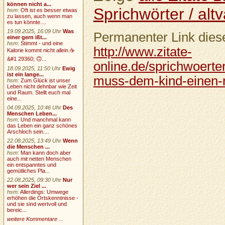
können nicht a...
Sprichwörter / altv
hsm
:
Oft ist es besser etwas
zu lassen, auch wenn man
es tun könnte....
19.09.2025, 16:09 Uhr
Was
Permanenter Link diese
einer gern ißt...
hsm
:
Stimmt - und eine
http://www.zitate-
Kalorie kommt nicht allein.☕
&#1 29360; 🙃...
online.de/sprichwoerte
18.09.2025, 11:50 Uhr
Ewig
ist ein lange...
muss-dem-kind-einen-
hsm
:
Zum Glück ist unser
Leben nicht dehnbar wie Zeit
und Raum. Stellt euch mal
eine...
04.09.2025, 10:46 Uhr
Des
Menschen Leben...
hsm
:
Und manchmal kann
das Leben ein ganz schönes
Arschloch sein....
22.08.2025, 13:49 Uhr
Wenn
die Menschen ...
hsm
:
Man kann doch aber
auch mit netten Menschen
ein entspanntes und
gemütliches Pla...
22.08.2025, 09:30 Uhr
Nur
wer sein Ziel ...
hsm
:
Allerdings: Umwege
erhöhen die Ortskenntnisse -
und sie sind wertvoll und
bereic...
weitere Kommentare ...