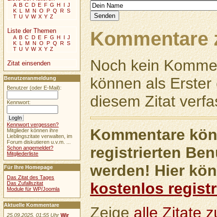
A
B
C
D
E
F
G
H
I
J
K
L
M
N
O
P
Q
R
S
T
U
V
W
X
Y
Z
Liste der Themen
Kommentare z
A
B
C
D
E
F
G
H
I
J
K
L
M
N
O
P
Q
R
S
T
U
V
W
X
Y
Z
Noch kein Kommen
Zitat einsenden
können als Erste
Benutzeranmeldung
Benutzer (oder E-Mail):
diesem Zitat verfa
Kennwort:
Kennwort vergessen?
Kommentare könn
Mitglieder können ihre
Lieblingszitate verwalten, im
Forum diskutieren u.v.m. ...
registrierten Ben
Schon angemeldet?
Mitgliederliste
werden! Hier kön
Für Ihre Homepage
Das Zitat des Tages
kostenlos registr
Das Zufallszitat
Module für WP/Joomla
Aktuelle Kommentare
Zeige
alle Zitate
25.09.2025, 01:55 Uhr
Wir