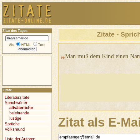
Zitat des Tages
Zitate - Spric
Als
HTML
Text
„
Man muß dem Kind einen Nam
Zitate
Literaturzitate
Sprichwörter
altväterliche
belehrende
Zitat als E-Ma
lustige
Sprüche
Volksmund
Liste der Autoren